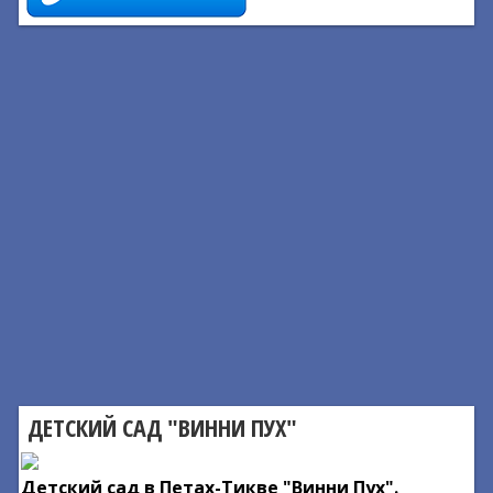
ДЕТСКИЙ САД "ВИННИ ПУХ"
Детский сад в Петах-Тикве "Винни Пух".