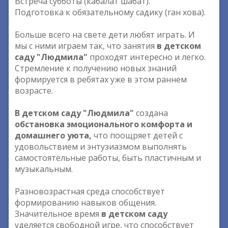
Встреча субботы (кабалат шабат).
Подготовка к обязательному садику (ган хова).
Больше всего на свете дети любят играть. И
мы с ними играем так, что занятия
в детском
саду "Людмила"
проходят интересно и легко.
Стремление к получению новых знаний
формируется в ребятах уже в этом раннем
возрасте.
В детском саду "Людмила"
создана
обстановка эмоционального комфорта и
домашнего уюта,
что поощряет детей с
удовольствием и энтузиазмом выполнять
самостоятельные работы, быть пластичным и
музыкальным.
Разновозрастная среда способствует
формированию навыков общения.
Значительное время
в детском саду
уделяется свободной игре, что способствует