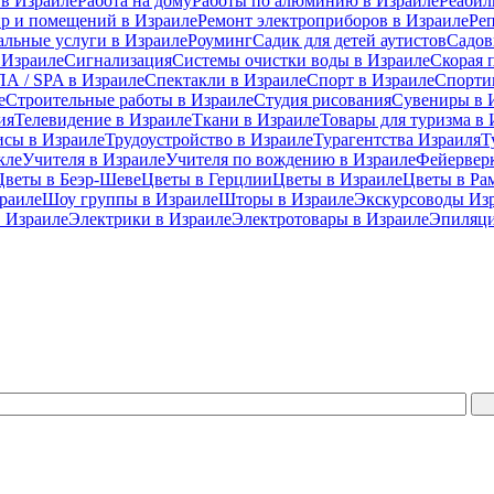
 в Израиле
Работа на дому
Работы по алюминию в Израиле
Реабил
ир и помещений в Израиле
Ремонт электроприборов в Израиле
Ре
альные услуги в Израиле
Роуминг
Садик для детей аутистов
Садов
 Израиле
Сигнализация
Системы очистки воды в Израиле
Скорая 
А / SPA в Израиле
Спектакли в Израиле
Спорт в Израиле
Спорти
е
Строительные работы в Израиле
Студия рисования
Сувениры в 
ия
Телевидение в Израиле
Ткани в Израиле
Товары для туризма в 
исы в Израиле
Трудоустройство в Израиле
Турагентства Израиля
Т
кле
Учителя в Израиле
Учителя по вождению в Израиле
Фейерверк
Цветы в Беэр-Шеве
Цветы в Герцлии
Цветы в Израиле
Цветы в Ра
раиле
Шоу группы в Израиле
Шторы в Израиле
Экскурсоводы Из
 Израиле
Электрики в Израиле
Электротовары в Израиле
Эпиляци