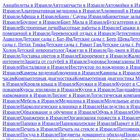
Авиабилеты в Израиле
Автозапчасти в Израиле
Автомойки в Из
Израиле
Альтернативная медицина в Израиле
Алюминий в Изра
Израиле
Афиша в Израиле
Бани / Сауны Израиля
Банкетные залы
Израиле
Боулинг в Израиле
Брит Мила в Израиле
Бухгалтерия и 
Израиле
Встроенные печи
Высотные работы в Израиле
Гаражи в
помещений в Израиле
Деревенский отдых в Израиле
Детективны
Ашкелон
Детские сады г. Бат-Ям
Детские сады г. Беер Шева
Детс
сады г. Петах Тиква
Детские сады г. Рамат Ган
Детские сады г. Р
Холон
Детский невропатолог
Джакузи в Израиле
Ди-джеи в Изр
Израиле
Доставка цветов в Израиле
Евроремонт в Израиле
Жалю
интернете
Защита от голубей в Израиле
Здоровье
Зоомагазины И
Израиле
Инсталяция в Израиле
Инструктор по вождению в Изр
Израиля
Камеры видеонаблюдения в Израиле
Камины в Израил
часам
Компьютерная диагностика
Компьютерная диагностика
в Израиле
Кровля крыш в Израиле
Кружки в Израиле
Курорт в 
поваров
Курсы эпиляции в Израиле
Кухни в Израиле
Ландшафтн
наркомании в Израиле
Лисинг в Израиле
Логистическая компан
Израиле
Мебель в Израиле
Медицина в Израиле
Модельные аген
Израиле
Наркологические клиники в Израиле
Наследство в Изр
Израиле
Образование и обучение в Израиле
Обувь в Израиле
Обу
Израиле
Оранжереи в Израиле
Организация торжеств в Израиле
Израиле
Парики в Израиле
Парикмахерские Израиля
Паркет в И
Израиле
Печать в Израиле
Печать на стекле в Израиле
Питомники
Израиле
Посуда в Израиле
Предметы домашнего обихода
Провед