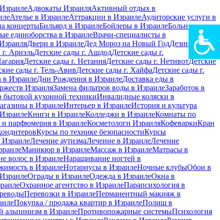
Израиле
Адвокаты Израиля
Активный отдых в
иле
Ателье в Израиле
Аттракции в Израиле
Аудиторские услуги в
на концерты
Бильярд в Израиле
Бойлеры в Израиле
Больницы в
ые единоборства в Израиле
Врачи-специалисты в
Израиля
Двери в Израиле
Дед Мороз на Новый Год
Дезинфекция
 г. Ариэль
Детские сады г. Ашдод
Детские сады г.
Нагария
Детские сады г. Нетания
Детские сады г. Нетивот
Детские
ские сады г. Тель-Авив
Детские сады г. Хайфа
Детские сады г.
 в Израиле
Дни Рождения в Израиле
Доставка еды в
ржеств Израиля
Замена фильтров воды в Израиле
Заработок в
 бытовой кухонной техники
Инвалидные коляски в
агазины в Израиле
Интерьер в Израиле
История и культура
 Израиле
Книги в Израиле
Колледжи в Израиле
Комнаты по
 и парфюмерия в Израиле
Косметологи Израиля
Кофеварки
Кран
кондитеров
Курсы по технике безопасности
Курсы
в Израиле
Лечение аутизма
Лечение в Израиле
Лечение
зраиле
Маникюр в Израиле
Массаж в Израиле
Матрасы в
е волос в Израиле
Наращивание ногтей в
жимость в Израиле
Нотариусы в Израиле
Ночные клубы
Обои в
 Израиле
Ограды в Израиле
Одежда в Израиле
Окна в
зраиле
Охранное агентство в Израиле
Парапсихология в
реводы
Перевозки в Израиле
Перманентный макияж в
аиле
Покупка / продажа квартир в Израиле
Полиш в
 альпинизм в Израиле
Противопожарные системы
Психология