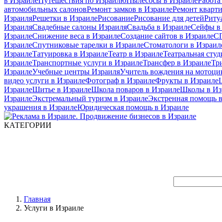
в Израиле
Путешествия по Израилю
Пылесосы в Израиле
Работа
автомобильных салонов
Ремонт замков в Израиле
Ремонт кварт
Израиля
Решетки в Израиле
Рисование
Рисование для детей
Риту
Израиля
Свадебные салоны Израиля
Свадьба в Израиле
Сейфы в
Израиле
Снижение веса в Израиле
Создание сайтов в Израиле
СП
Израиле
Спутниковые тарелки в Израиле
Стоматологи в Израил
Израиле
Татуировка в Израиле
Театр в Израиле
Театральная студ
Израиле
Транспортные услуги в Израиле
Трансфер в Израиле
Тр
Израиле
Учебные центры Израиля
Учитель вождения на мотоци
видео услуги в Израиле
Фотограф в Израиле
Фрукты в Израиле
Израиле
Шитье в Израиле
Школа поваров в Израиле
Школы в Из
Израиле
Экстремальный туризм в Израиле
Экстренная помощь в
украшения в Израиле
Юридическая помощь в Израиле
КАТЕГОРИИ
Главная
Услуги в Израиле