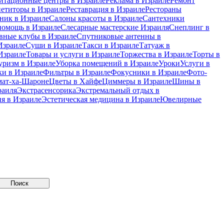
итационные центры в Израиле
Реклама в Израиле
Ремонт
петиторы в Израиле
Реставрация в Израиле
Рестораны
ник в Израиле
Салоны красоты в Израиле
Сантехники
помощь в Израиле
Слесарные мастерские Израиля
Снеплинг в
вные клубы в Израиле
Спутниковые антенны в
Израиле
Суши в Израиле
Такси в Израиле
Татуаж в
Израиле
Товары и услуги в Израиле
Торжества в Израиле
Торты в
уризм в Израиле
Уборка помещений в Израиле
Уроки
Услуги в
и в Израиле
Фильтры в Израиле
Фокусники в Израиле
Фото-
мат-ха-Шароне
Цветы в Хайфе
Циммеры в Израиле
Шины в
раиля
Экстрасенсорика
Экстремальный отдых в
я в Израиле
Эстетическая медицина в Израиле
Ювелирные