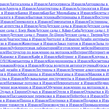
раиле
Автосалоны в Израиле
Автосервисы Израиля
Автошколы в 
иле
Аренда в Израиле
Архитекторы в Израиле
Астрология в Изра
 в Израиле
Банки Израиля
Бар/Бат Мицва
Бары в Израиле
Билеты 
налоги в Израиле
Бытовая техника
Ветеринары в Израиле
Восточн
 Израиле
Гинекологи в Израиле
Гомеопатия в Израиле
Гостиницы 
е агентства в Израиле
Дети
Детские сады в Израиле
Детские сады
кие сады г. Бэер Яков
Детские сады г. Кфар-Саба
Детские сады г. 
еховот
Детские сады г. Ришон Ле-Цион
Детские сады г. Тверия
Дет
аиле
Диагностика в Израиле
Диетолог в Израиле
Дизайн интерьера
зи в Израиле
Животные в Израиле
Заказ тортов в Израиле
Залы то
зраиля
Зубопротезная лаборатория
Изготовление мебели
Импортер
аиле
Инструктор по вождению на мотоцикле
Интернет
Интернет-м
е
Караоке в Израиле
Кафе в Израиле
Кейтринг в Израиле
Клоуны в
 MOXO
Компьютеры в Израиле
Кондиционеры в Израиле
Косметика
Словакии
Курсы в Израиле
Курсы водителя автопогрузчика
Курсы 
ый дизайн в Израиле
Лестницы в Израиле
Лечение алкоголизма 
ия в Израиле
Магазины в Израиле
Мазганы в Израиле
Макияж в И
ства в Израиле
Музыкальные инструменты в Израиле
Наращивани
аиле
Натяжные потолки в Израиле
Невропатолог в Израиле
Недви
чение вождению в Израиле
Обучение вождению на мотоцикле в
Отдых в Европе
Отдых в Израиле
Отели в Израиле
Открытки в И
зраиле
Пассажирские перевозки в Израиле
Пейнтбол в Израиле
Пе
 в Израиле
Пицца в Израиле
Плотники в Израиле
Подарки в Изр
ение торжеств в Израиле
Производство в Израиле
Промышленный