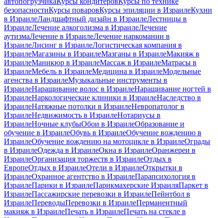
автопогрузчика
Курсы кондитеров
Курсы по технике
безопасности
Курсы поваров
Курсы эпиляции в Израиле
Кухни
в Израиле
Ландшафтный дизайн в Израиле
Лестницы в
Израиле
Лечение алкоголизма в Израиле
Лечение
аутизма
Лечение в Израиле
Лечение наркомании в
Израиле
Лисинг в Израиле
Логистическая компания в
Израиле
Магазины в Израиле
Мазганы в Израиле
Макияж в
Израиле
Маникюр в Израиле
Массаж в Израиле
Матрасы в
Израиле
Мебель в Израиле
Медицина в Израиле
Модельные
агенства в Израиле
Музыкальные инструменты в
Израиле
Наращивание волос в Израиле
Наращивание ногтей в
Израиле
Наркологические клиники в Израиле
Наследство в
Израиле
Натяжные потолки в Израиле
Невропатолог в
Израиле
Недвижимость в Израиле
Нотариусы в
Израиле
Ночные клубы
Обои в Израиле
Образование и
обучение в Израиле
Обувь в Израиле
Обучение вождению в
Израиле
Обучение вождению на мотоцикле в Израиле
Ограды
в Израиле
Одежда в Израиле
Окна в Израиле
Оранжереи в
Израиле
Организация торжеств в Израиле
Отдых в
Европе
Отдых в Израиле
Отели в Израиле
Открытки в
Израиле
Охранное агентство в Израиле
Парапсихология в
Израиле
Парики в Израиле
Парикмахерские Израиля
Паркет в
Израиле
Пассажирские перевозки в Израиле
Пейнтбол в
Израиле
Переводы
Перевозки в Израиле
Перманентный
макияж в Израиле
Печать в Израиле
Печать на стекле в