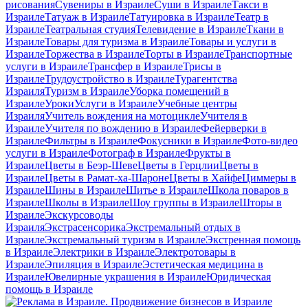
рисования
Сувениры в Израиле
Суши в Израиле
Такси в
Израиле
Татуаж в Израиле
Татуировка в Израиле
Театр в
Израиле
Театральная студия
Телевидение в Израиле
Ткани в
Израиле
Товары для туризма в Израиле
Товары и услуги в
Израиле
Торжества в Израиле
Торты в Израиле
Транспортные
услуги в Израиле
Трансфер в Израиле
Трисы в
Израиле
Трудоустройство в Израиле
Турагентства
Израиля
Туризм в Израиле
Уборка помещений в
Израиле
Уроки
Услуги в Израиле
Учебные центры
Израиля
Учитель вождения на мотоцикле
Учителя в
Израиле
Учителя по вождению в Израиле
Фейерверки в
Израиле
Фильтры в Израиле
Фокусники в Израиле
Фото-видео
услуги в Израиле
Фотограф в Израиле
Фрукты в
Израиле
Цветы в Беэр-Шеве
Цветы в Герцлии
Цветы в
Израиле
Цветы в Рамат-ха-Шароне
Цветы в Хайфе
Циммеры в
Израиле
Шины в Израиле
Шитье в Израиле
Школа поваров в
Израиле
Школы в Израиле
Шоу группы в Израиле
Шторы в
Израиле
Экскурсоводы
Израиля
Экстрасенсорика
Экстремальный отдых в
Израиле
Экстремальный туризм в Израиле
Экстренная помощь
в Израиле
Электрики в Израиле
Электротовары в
Израиле
Эпиляция в Израиле
Эстетическая медицина в
Израиле
Ювелирные украшения в Израиле
Юридическая
помощь в Израиле