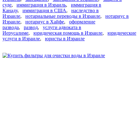
суде
,
иммиграция в Израиль
,
иммиграция в
Канаду
,
иммиграция в США
,
наследство в
Израиле
,
нотариальные переводы в Израиле
,
нотариус в
Израиле
,
нотариус в Хайфе
,
оформление
развода
,
развод
,
услуги адвоката в
Иерусалиме
,
юридическая помощь в Израиле
,
юридические
услуги в Израиле
,
юристы в Израиле