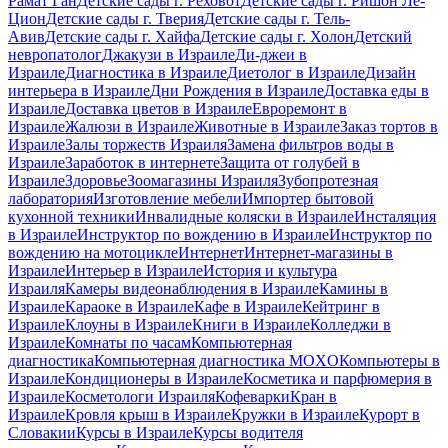
Рамат Ган
Детские сады г. Реховот
Детские сады г. Ришон Ле-
Цион
Детские сады г. Тверия
Детские сады г. Тель-
Авив
Детские сады г. Хайфа
Детские сады г. Холон
Детский
невропатолог
Джакузи в Израиле
Ди-джеи в
Израиле
Диагностика в Израиле
Диетолог в Израиле
Дизайн
интерьера в Израиле
Дни Рождения в Израиле
Доставка еды в
Израиле
Доставка цветов в Израиле
Евроремонт в
Израиле
Жалюзи в Израиле
Животные в Израиле
Заказ тортов в
Израиле
Залы торжеств Израиля
Замена фильтров воды в
Израиле
Заработок в интернете
Защита от голубей в
Израиле
Здоровье
Зоомагазины Израиля
Зубопротезная
лаборатория
Изготовление мебели
Импортер бытовой
кухонной техники
Инвалидные коляски в Израиле
Инсталяция
в Израиле
Инструктор по вождению в Израиле
Инструктор по
вождению на мотоцикле
Интернет
Интернет-магазины в
Израиле
Интерьер в Израиле
История и культура
Израиля
Камеры видеонаблюдения в Израиле
Камины в
Израиле
Караоке в Израиле
Кафе в Израиле
Кейтринг в
Израиле
Клоуны в Израиле
Книги в Израиле
Колледжи в
Израиле
Комнаты по часам
Компьютерная
диагностика
Компьютерная диагностика MOXO
Компьютеры в
Израиле
Кондиционеры в Израиле
Косметика и парфюмерия в
Израиле
Косметологи Израиля
Кофеварки
Кран в
Израиле
Кровля крыш в Израиле
Кружки в Израиле
Курорт в
Словакии
Курсы в Израиле
Курсы водителя