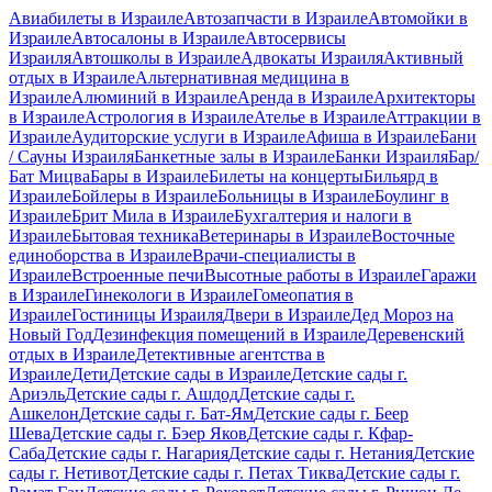
Авиабилеты в Израиле
Автозапчасти в Израиле
Автомойки в
Израиле
Автосалоны в Израиле
Автосервисы
Израиля
Автошколы в Израиле
Адвокаты Израиля
Активный
отдых в Израиле
Альтернативная медицина в
Израиле
Алюминий в Израиле
Аренда в Израиле
Архитекторы
в Израиле
Астрология в Израиле
Ателье в Израиле
Аттракции в
Израиле
Аудиторские услуги в Израиле
Афиша в Израиле
Бани
/ Сауны Израиля
Банкетные залы в Израиле
Банки Израиля
Бар/
Бат Мицва
Бары в Израиле
Билеты на концерты
Бильярд в
Израиле
Бойлеры в Израиле
Больницы в Израиле
Боулинг в
Израиле
Брит Мила в Израиле
Бухгалтерия и налоги в
Израиле
Бытовая техника
Ветеринары в Израиле
Восточные
единоборства в Израиле
Врачи-специалисты в
Израиле
Встроенные печи
Высотные работы в Израиле
Гаражи
в Израиле
Гинекологи в Израиле
Гомеопатия в
Израиле
Гостиницы Израиля
Двери в Израиле
Дед Мороз на
Новый Год
Дезинфекция помещений в Израиле
Деревенский
отдых в Израиле
Детективные агентства в
Израиле
Дети
Детские сады в Израиле
Детские сады г.
Ариэль
Детские сады г. Ашдод
Детские сады г.
Ашкелон
Детские сады г. Бат-Ям
Детские сады г. Беер
Шева
Детские сады г. Бэер Яков
Детские сады г. Кфар-
Саба
Детские сады г. Нагария
Детские сады г. Нетания
Детские
сады г. Нетивот
Детские сады г. Петах Тиква
Детские сады г.