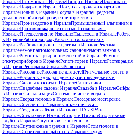
Израиле
Питомники в Израиле
Пицца в Израиле
Плотники в
Израиле
Подарки в Израиле
Покупка / продажа квартир в
Израиле
Полиш в Израиле
Посуда в Израиле
Предметы
домашнего обихода
Проведение торжеств в
Израиле
Производство в Израиле
Промышленный альпинизм в
Израиле
Противопожарные системы
Психология в
Израиле
Путешествия по Израилю
Пылесосы в Израиле
Работа
в Израиле
Работа на дому
Работы по алюминию в
Израиле
Реабилитационные центры в Израиле
Реклама в
Израиле
Ремонт автомобильных салонов
Ремонт замков в
Израиле
Ремонт квартир и помещений в Израиле
Ремонт
электроприборов в Израиле
Репетиторы в Израиле
Реставрация
в Израиле
Рестораны Израиля
Решетки в
Израиле
Рисование
Рисование для детей
Ритуальные услуги в
Израиле
Роуминг
Садик для детей аутистов
Садовник в
Израиле
Салоны красоты в Израиле
Сантехники
Израиля
Свадебные салоны Израиля
Свадьба в Израиле
Сейфы
в Израиле
Сигнализация
Системы очистки воды в
Израиле
Скорая помощь в Израиле
Слесарные мастерские
Израиля
Снеплинг в Израиле
Снижение веса в
Израиле
Создание сайтов в Израиле
СПА / SPA в
Израиле
Спектакли в Израиле
Спорт в Израиле
Спортивные
клубы в Израиле
Спутниковые антенны в
Израиле
Спутниковые тарелки в Израиле
Стоматологи в
Израиле
Строительные работы в Израиле
Студия