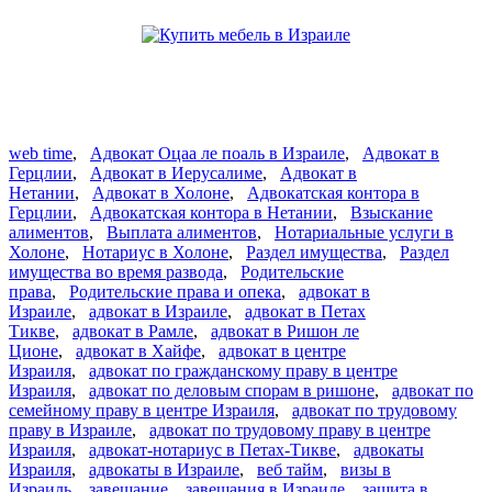
web time
,
Адвокат Оцаа ле поаль в Израиле
,
Адвокат в
Герцлии
,
Адвокат в Иерусалиме
,
Адвокат в
Нетании
,
Адвокат в Холоне
,
Адвокатская контора в
Герцлии
,
Адвокатская контора в Нетании
,
Взыскание
алиментов
,
Выплата алиментов
,
Нотариальные услуги в
Холоне
,
Нотариус в Холоне
,
Раздел имущества
,
Раздел
имущества во время развода
,
Родительские
права
,
Родительские права и опека
,
адвокат в
Израиле
,
адвокат в Израиле
,
адвокат в Петах
Тикве
,
адвокат в Рамле
,
адвокат в Ришон ле
Ционе
,
адвокат в Хайфе
,
адвокат в центре
Израиля
,
адвокат по гражданскому праву в центре
Израиля
,
адвокат по деловым спорам в ришоне
,
адвокат по
семейному праву в центре Израиля
,
адвокат по трудовому
праву в Израиле
,
адвокат по трудовому праву в центре
Израиля
,
адвокат-нотариус в Петах-Тикве
,
адвокаты
Израиля
,
адвокаты в Израиле
,
веб тайм
,
визы в
Израиль
,
завещание
,
завещания в Израиле
,
защита в