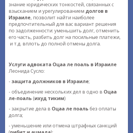
знание юридических тонкостей, связанных с
взысканием и урегулированием
долгов в
Израиле
, позволит найти наиболее
предпочтительный для вас вариант решения
по задолженности: уменьшить долг, отменить
его часть, разбить долг на посильные платежи,
и т.д. вплоть до полной отмены долга.
Услуги адвоката Оцаа ле поаль в Израиле
Леонида Сусло:
-
защита должников в Израиле
;
- объединение нескольких дел в одно в
Оцаа
ле-поаль
(
ихуд тиким
)
- закрытие дела в
Оцаа ле поаль
без оплаты
долга;
- уменьшение или отмена штрафных санкций
(
рибит и ацмада
);