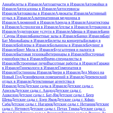
Авиабилеты в Израиле
Автозапчасти в Израиле
Автомойки в
Израиле
Автосалоны в Израиле
Автосервисы
Израиля
Автошколы в Израиле
Адвокаты Израиля
Активный
отдых в Израиле
Альтернативная медицина в
Израиле
Алюминий в Израиле
Аренда в Израиле
Архитекторы
в Израиле
Астрология в Израиле
Ателье в Израиле
Аттракции в
Израиле
Аудиторские услуги в Израиле
Афиша в Израиле
Бани
/ Сауны Израиля
Банкетные залы в Израиле
Банки Израиля
Бар/
Бат Мицва
Бары в Израиле
Билеты на концерты
Бильярд в
Израиле
Бойлеры в Израиле
Больницы в Израиле
Боулинг в
Израиле
Брит Мила в Израиле
Бухгалтерия и налоги в
Израиле
Бытовая техника
Ветеринары в Израиле
Восточные
единоборства в Израиле
Врачи-специалисты в
Израиле
Встроенные печи
Высотные работы в Израиле
Гаражи
в Израиле
Гинекологи в Израиле
Гомеопатия в
Израиле
Гостиницы Израиля
Двери в Израиле
Дед Мороз на
Новый Год
Дезинфекция помещений в Израиле
Деревенский
отдых в Израиле
Детективные агентства в
Израиле
Дети
Детские сады в Израиле
Детские сады г.
Ариэль
Детские сады г. Ашдод
Детские сады г.
Ашкелон
Детские сады г. Бат-Ям
Детские сады г. Беер
Шева
Детские сады г. Бэер Яков
Детские сады г. Кфар-
Саба
Детские сады г. Нагария
Детские сады г. Нетания
Детские
сады г. Нетивот
Детские сады г. Петах Тиква
Детские сады г.