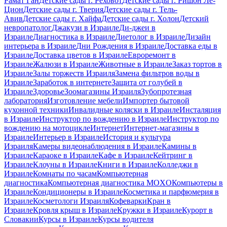
Рамат Ган
Детские сады г. Реховот
Детские сады г. Ришон Ле-
Цион
Детские сады г. Тверия
Детские сады г. Тель-
Авив
Детские сады г. Хайфа
Детские сады г. Холон
Детский
невропатолог
Джакузи в Израиле
Ди-джеи в
Израиле
Диагностика в Израиле
Диетолог в Израиле
Дизайн
интерьера в Израиле
Дни Рождения в Израиле
Доставка еды в
Израиле
Доставка цветов в Израиле
Евроремонт в
Израиле
Жалюзи в Израиле
Животные в Израиле
Заказ тортов в
Израиле
Залы торжеств Израиля
Замена фильтров воды в
Израиле
Заработок в интернете
Защита от голубей в
Израиле
Здоровье
Зоомагазины Израиля
Зубопротезная
лаборатория
Изготовление мебели
Импортер бытовой
кухонной техники
Инвалидные коляски в Израиле
Инсталяция
в Израиле
Инструктор по вождению в Израиле
Инструктор по
вождению на мотоцикле
Интернет
Интернет-магазины в
Израиле
Интерьер в Израиле
История и культура
Израиля
Камеры видеонаблюдения в Израиле
Камины в
Израиле
Караоке в Израиле
Кафе в Израиле
Кейтринг в
Израиле
Клоуны в Израиле
Книги в Израиле
Колледжи в
Израиле
Комнаты по часам
Компьютерная
диагностика
Компьютерная диагностика MOXO
Компьютеры в
Израиле
Кондиционеры в Израиле
Косметика и парфюмерия в
Израиле
Косметологи Израиля
Кофеварки
Кран в
Израиле
Кровля крыш в Израиле
Кружки в Израиле
Курорт в
Словакии
Курсы в Израиле
Курсы водителя