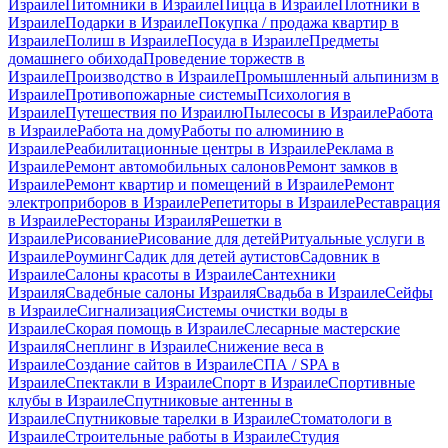
Израиле
Питомники в Израиле
Пицца в Израиле
Плотники в
Израиле
Подарки в Израиле
Покупка / продажа квартир в
Израиле
Полиш в Израиле
Посуда в Израиле
Предметы
домашнего обихода
Проведение торжеств в
Израиле
Производство в Израиле
Промышленный альпинизм в
Израиле
Противопожарные системы
Психология в
Израиле
Путешествия по Израилю
Пылесосы в Израиле
Работа
в Израиле
Работа на дому
Работы по алюминию в
Израиле
Реабилитационные центры в Израиле
Реклама в
Израиле
Ремонт автомобильных салонов
Ремонт замков в
Израиле
Ремонт квартир и помещений в Израиле
Ремонт
электроприборов в Израиле
Репетиторы в Израиле
Реставрация
в Израиле
Рестораны Израиля
Решетки в
Израиле
Рисование
Рисование для детей
Ритуальные услуги в
Израиле
Роуминг
Садик для детей аутистов
Садовник в
Израиле
Салоны красоты в Израиле
Сантехники
Израиля
Свадебные салоны Израиля
Свадьба в Израиле
Сейфы
в Израиле
Сигнализация
Системы очистки воды в
Израиле
Скорая помощь в Израиле
Слесарные мастерские
Израиля
Снеплинг в Израиле
Снижение веса в
Израиле
Создание сайтов в Израиле
СПА / SPA в
Израиле
Спектакли в Израиле
Спорт в Израиле
Спортивные
клубы в Израиле
Спутниковые антенны в
Израиле
Спутниковые тарелки в Израиле
Стоматологи в
Израиле
Строительные работы в Израиле
Студия