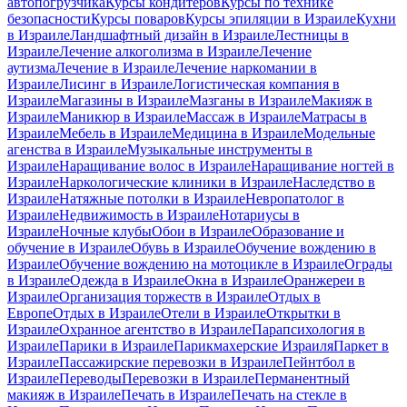
автопогрузчика
Курсы кондитеров
Курсы по технике
безопасности
Курсы поваров
Курсы эпиляции в Израиле
Кухни
в Израиле
Ландшафтный дизайн в Израиле
Лестницы в
Израиле
Лечение алкоголизма в Израиле
Лечение
аутизма
Лечение в Израиле
Лечение наркомании в
Израиле
Лисинг в Израиле
Логистическая компания в
Израиле
Магазины в Израиле
Мазганы в Израиле
Макияж в
Израиле
Маникюр в Израиле
Массаж в Израиле
Матрасы в
Израиле
Мебель в Израиле
Медицина в Израиле
Модельные
агенства в Израиле
Музыкальные инструменты в
Израиле
Наращивание волос в Израиле
Наращивание ногтей в
Израиле
Наркологические клиники в Израиле
Наследство в
Израиле
Натяжные потолки в Израиле
Невропатолог в
Израиле
Недвижимость в Израиле
Нотариусы в
Израиле
Ночные клубы
Обои в Израиле
Образование и
обучение в Израиле
Обувь в Израиле
Обучение вождению в
Израиле
Обучение вождению на мотоцикле в Израиле
Ограды
в Израиле
Одежда в Израиле
Окна в Израиле
Оранжереи в
Израиле
Организация торжеств в Израиле
Отдых в
Европе
Отдых в Израиле
Отели в Израиле
Открытки в
Израиле
Охранное агентство в Израиле
Парапсихология в
Израиле
Парики в Израиле
Парикмахерские Израиля
Паркет в
Израиле
Пассажирские перевозки в Израиле
Пейнтбол в
Израиле
Переводы
Перевозки в Израиле
Перманентный
макияж в Израиле
Печать в Израиле
Печать на стекле в