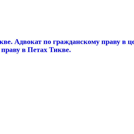
ве. Адвокат по гражданскому праву в ц
 праву в Петах Тикве.