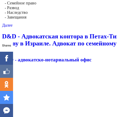
- Семейное право
- Развод
- Наследство
- Завещания
Далее
D&D - Адвокатская контора в Петах-Тик
праву в Израиле. Адвокат по семейному
Shares
D&D - адвокатско-нотариальный офис