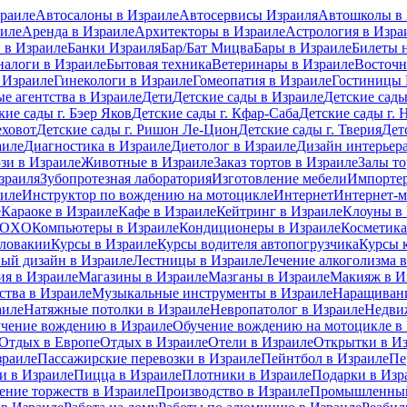
раиле
Автосалоны в Израиле
Автосервисы Израиля
Автошколы в 
иле
Аренда в Израиле
Архитекторы в Израиле
Астрология в Изра
 в Израиле
Банки Израиля
Бар/Бат Мицва
Бары в Израиле
Билеты 
налоги в Израиле
Бытовая техника
Ветеринары в Израиле
Восточн
 Израиле
Гинекологи в Израиле
Гомеопатия в Израиле
Гостиницы 
е агентства в Израиле
Дети
Детские сады в Израиле
Детские сады
кие сады г. Бэер Яков
Детские сады г. Кфар-Саба
Детские сады г. 
еховот
Детские сады г. Ришон Ле-Цион
Детские сады г. Тверия
Дет
аиле
Диагностика в Израиле
Диетолог в Израиле
Дизайн интерьера
зи в Израиле
Животные в Израиле
Заказ тортов в Израиле
Залы то
зраиля
Зубопротезная лаборатория
Изготовление мебели
Импортер
аиле
Инструктор по вождению на мотоцикле
Интернет
Интернет-м
е
Караоке в Израиле
Кафе в Израиле
Кейтринг в Израиле
Клоуны в
 MOXO
Компьютеры в Израиле
Кондиционеры в Израиле
Косметика
Словакии
Курсы в Израиле
Курсы водителя автопогрузчика
Курсы 
ый дизайн в Израиле
Лестницы в Израиле
Лечение алкоголизма 
ия в Израиле
Магазины в Израиле
Мазганы в Израиле
Макияж в И
ства в Израиле
Музыкальные инструменты в Израиле
Наращивани
аиле
Натяжные потолки в Израиле
Невропатолог в Израиле
Недви
чение вождению в Израиле
Обучение вождению на мотоцикле в
Отдых в Европе
Отдых в Израиле
Отели в Израиле
Открытки в И
зраиле
Пассажирские перевозки в Израиле
Пейнтбол в Израиле
Пе
 в Израиле
Пицца в Израиле
Плотники в Израиле
Подарки в Изр
ение торжеств в Израиле
Производство в Израиле
Промышленный