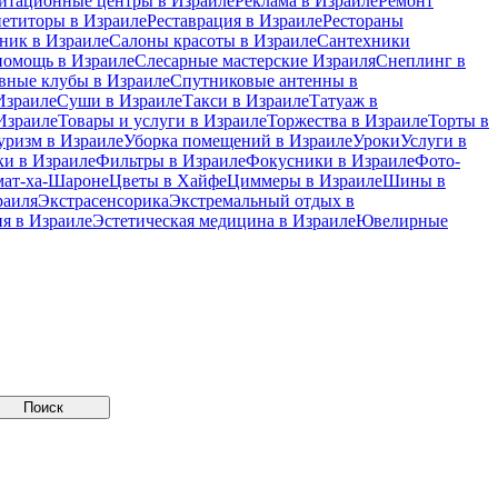
итационные центры в Израиле
Реклама в Израиле
Ремонт
петиторы в Израиле
Реставрация в Израиле
Рестораны
ник в Израиле
Салоны красоты в Израиле
Сантехники
помощь в Израиле
Слесарные мастерские Израиля
Снеплинг в
вные клубы в Израиле
Спутниковые антенны в
Израиле
Суши в Израиле
Такси в Израиле
Татуаж в
Израиле
Товары и услуги в Израиле
Торжества в Израиле
Торты в
уризм в Израиле
Уборка помещений в Израиле
Уроки
Услуги в
и в Израиле
Фильтры в Израиле
Фокусники в Израиле
Фото-
мат-ха-Шароне
Цветы в Хайфе
Циммеры в Израиле
Шины в
раиля
Экстрасенсорика
Экстремальный отдых в
я в Израиле
Эстетическая медицина в Израиле
Ювелирные