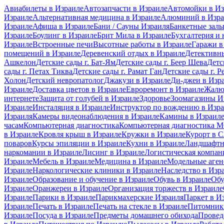
Авиабилеты в Израиле
Автозапчасти в Израиле
Автомойки в Из
Израиле
Альтернативная медицина в Израиле
Алюминий в Изра
Израиле
Афиша в Израиле
Бани / Сауны Израиля
Банкетные залы
Израиле
Боулинг в Израиле
Брит Мила в Израиле
Бухгалтерия и 
Израиле
Встроенные печи
Высотные работы в Израиле
Гаражи в
помещений в Израиле
Деревенский отдых в Израиле
Детективны
Ашкелон
Детские сады г. Бат-Ям
Детские сады г. Беер Шева
Детс
сады г. Петах Тиква
Детские сады г. Рамат Ган
Детские сады г. Р
Холон
Детский невропатолог
Джакузи в Израиле
Ди-джеи в Изр
Израиле
Доставка цветов в Израиле
Евроремонт в Израиле
Жалю
интернете
Защита от голубей в Израиле
Здоровье
Зоомагазины И
Израиле
Инсталяция в Израиле
Инструктор по вождению в Изр
Израиля
Камеры видеонаблюдения в Израиле
Камины в Израил
часам
Компьютерная диагностика
Компьютерная диагностика
в Израиле
Кровля крыш в Израиле
Кружки в Израиле
Курорт в 
поваров
Курсы эпиляции в Израиле
Кухни в Израиле
Ландшафтн
наркомании в Израиле
Лисинг в Израиле
Логистическая компан
Израиле
Мебель в Израиле
Медицина в Израиле
Модельные аген
Израиле
Наркологические клиники в Израиле
Наследство в Изр
Израиле
Образование и обучение в Израиле
Обувь в Израиле
Обу
Израиле
Оранжереи в Израиле
Организация торжеств в Израиле
Израиле
Парики в Израиле
Парикмахерские Израиля
Паркет в И
Израиле
Печать в Израиле
Печать на стекле в Израиле
Питомники
Израиле
Посуда в Израиле
Предметы домашнего обихода
Провед