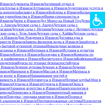
Израиле
Адвокаты Израиля
Активный отдых в
иле
Ателье в Израиле
Аттракции в Израиле
Аудиторские услуги в
на концерты
Бильярд в Израиле
Бойлеры в Израиле
Больницы в
ые единоборства в Израиле
Врачи-специалисты в
Израиля
Двери в Израиле
Дед Мороз на Новый Год
Дезинфекция
 г. Ариэль
Детские сады г. Ашдод
Детские сады г.
Нагария
Детские сады г. Нетания
Детские сады г. Нетивот
Детские
ские сады г. Тель-Авив
Детские сады г. Хайфа
Детские сады г.
 в Израиле
Дни Рождения в Израиле
Доставка еды в
ржеств Израиля
Замена фильтров воды в Израиле
Заработок в
 бытовой кухонной техники
Инвалидные коляски в
агазины в Израиле
Интерьер в Израиле
История и культура
 Израиле
Книги в Израиле
Колледжи в Израиле
Комнаты по
 и парфюмерия в Израиле
Косметологи Израиля
Кофеварки
Кран
кондитеров
Курсы по технике безопасности
Курсы
в Израиле
Лечение аутизма
Лечение в Израиле
Лечение
зраиле
Маникюр в Израиле
Массаж в Израиле
Матрасы в
е волос в Израиле
Наращивание ногтей в
жимость в Израиле
Нотариусы в Израиле
Ночные клубы
Обои в
 Израиле
Ограды в Израиле
Одежда в Израиле
Окна в
зраиле
Охранное агентство в Израиле
Парапсихология в
реводы
Перевозки в Израиле
Перманентный макияж в
аиле
Покупка / продажа квартир в Израиле
Полиш в
 альпинизм в Израиле
Противопожарные системы
Психология