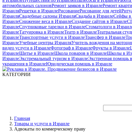
в Израиле
Путешествия по Израилю
Пылесосы в Израиле
Работа
автомобильных салонов
Ремонт замков в Израиле
Ремонт кварт
Израиля
Решетки в Израиле
Рисование
Рисование для детей
Риту
Израиля
Свадебные салоны Израиля
Свадьба в Израиле
Сейфы в
Израиле
Снижение веса в Израиле
Создание сайтов в Израиле
СП
Израиле
Спутниковые тарелки в Израиле
Стоматологи в Израил
Израиле
Татуировка в Израиле
Театр в Израиле
Театральная студ
Израиле
Транспортные услуги в Израиле
Трансфер в Израиле
Тр
Израиле
Учебные центры Израиля
Учитель вождения на мотоци
видео услуги в Израиле
Фотограф в Израиле
Фрукты в Израиле
Израиле
Шитье в Израиле
Школа поваров в Израиле
Школы в Из
Израиле
Экстремальный туризм в Израиле
Экстренная помощь в
украшения в Израиле
Юридическая помощь в Израиле
КАТЕГОРИИ
Главная
Товары и услуги в Израиле
Адвокаты по коммерческому праву