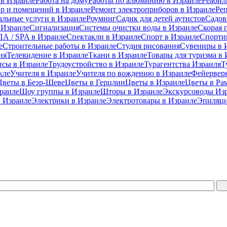
 в Израиле
Работа на дому
Работы по алюминию в Израиле
Реабил
ир и помещений в Израиле
Ремонт электроприборов в Израиле
Ре
альные услуги в Израиле
Роуминг
Садик для детей аутистов
Садов
 Израиле
Сигнализация
Системы очистки воды в Израиле
Скорая 
А / SPA в Израиле
Спектакли в Израиле
Спорт в Израиле
Спорти
е
Строительные работы в Израиле
Студия рисования
Сувениры в 
ия
Телевидение в Израиле
Ткани в Израиле
Товары для туризма в 
исы в Израиле
Трудоустройство в Израиле
Турагентства Израиля
Т
кле
Учителя в Израиле
Учителя по вождению в Израиле
Фейерверк
Цветы в Беэр-Шеве
Цветы в Герцлии
Цветы в Израиле
Цветы в Ра
раиле
Шоу группы в Израиле
Шторы в Израиле
Экскурсоводы Из
 Израиле
Электрики в Израиле
Электротовары в Израиле
Эпиляци