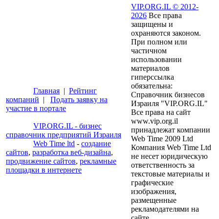
VIP.ORG.IL © 2012-
2026
Все права
защищены и
охраняются законом.
При полном или
частичном
использовании
материалов
гиперссылка
обязательна:
Главная
|
Рейтинг
Справочник бизнесов
компаний
|
Подать заявку на
Израиля "VIP.ORG.IL"
участие в портале
Все права на сайт
www.vip.org.il
VIP.ORG.IL - бизнес
принадлежат компании
справочник предприятий Израиля
Web Time 2009 Ltd
Web Time ltd
-
создание
Компания Web Time Ltd
сайтов
,
разработка веб-дизайна
,
не несет юридическую
продвижение сайтов
,
рекламные
ответственность за
площадки в интернете
текстовые материалы и
графические
изображения,
размещенные
рекламодателями на
сайте.