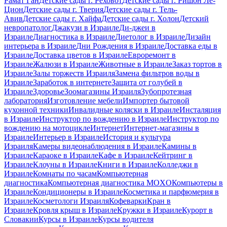
Рамат Ган
Детские сады г. Реховот
Детские сады г. Ришон Ле-
Цион
Детские сады г. Тверия
Детские сады г. Тель-
Авив
Детские сады г. Хайфа
Детские сады г. Холон
Детский
невропатолог
Джакузи в Израиле
Ди-джеи в
Израиле
Диагностика в Израиле
Диетолог в Израиле
Дизайн
интерьера в Израиле
Дни Рождения в Израиле
Доставка еды в
Израиле
Доставка цветов в Израиле
Евроремонт в
Израиле
Жалюзи в Израиле
Животные в Израиле
Заказ тортов в
Израиле
Залы торжеств Израиля
Замена фильтров воды в
Израиле
Заработок в интернете
Защита от голубей в
Израиле
Здоровье
Зоомагазины Израиля
Зубопротезная
лаборатория
Изготовление мебели
Импортер бытовой
кухонной техники
Инвалидные коляски в Израиле
Инсталяция
в Израиле
Инструктор по вождению в Израиле
Инструктор по
вождению на мотоцикле
Интернет
Интернет-магазины в
Израиле
Интерьер в Израиле
История и культура
Израиля
Камеры видеонаблюдения в Израиле
Камины в
Израиле
Караоке в Израиле
Кафе в Израиле
Кейтринг в
Израиле
Клоуны в Израиле
Книги в Израиле
Колледжи в
Израиле
Комнаты по часам
Компьютерная
диагностика
Компьютерная диагностика MOXO
Компьютеры в
Израиле
Кондиционеры в Израиле
Косметика и парфюмерия в
Израиле
Косметологи Израиля
Кофеварки
Кран в
Израиле
Кровля крыш в Израиле
Кружки в Израиле
Курорт в
Словакии
Курсы в Израиле
Курсы водителя