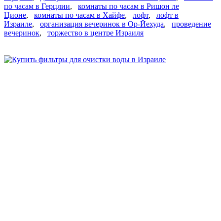
по часам в Герцлии
,
комнаты по часам в Ришон ле
Ционе
,
комнаты по часам в Хайфе
,
лофт
,
лофт в
Израиле
,
организация вечеринок в Ор-Йехуда
,
проведение
вечеринок
,
торжество в центре Израиля