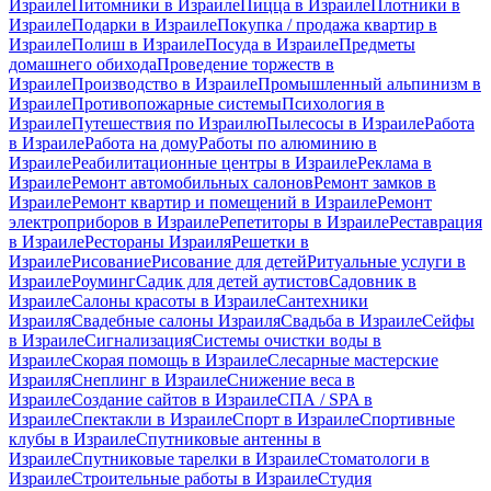
Израиле
Питомники в Израиле
Пицца в Израиле
Плотники в
Израиле
Подарки в Израиле
Покупка / продажа квартир в
Израиле
Полиш в Израиле
Посуда в Израиле
Предметы
домашнего обихода
Проведение торжеств в
Израиле
Производство в Израиле
Промышленный альпинизм в
Израиле
Противопожарные системы
Психология в
Израиле
Путешествия по Израилю
Пылесосы в Израиле
Работа
в Израиле
Работа на дому
Работы по алюминию в
Израиле
Реабилитационные центры в Израиле
Реклама в
Израиле
Ремонт автомобильных салонов
Ремонт замков в
Израиле
Ремонт квартир и помещений в Израиле
Ремонт
электроприборов в Израиле
Репетиторы в Израиле
Реставрация
в Израиле
Рестораны Израиля
Решетки в
Израиле
Рисование
Рисование для детей
Ритуальные услуги в
Израиле
Роуминг
Садик для детей аутистов
Садовник в
Израиле
Салоны красоты в Израиле
Сантехники
Израиля
Свадебные салоны Израиля
Свадьба в Израиле
Сейфы
в Израиле
Сигнализация
Системы очистки воды в
Израиле
Скорая помощь в Израиле
Слесарные мастерские
Израиля
Снеплинг в Израиле
Снижение веса в
Израиле
Создание сайтов в Израиле
СПА / SPA в
Израиле
Спектакли в Израиле
Спорт в Израиле
Спортивные
клубы в Израиле
Спутниковые антенны в
Израиле
Спутниковые тарелки в Израиле
Стоматологи в
Израиле
Строительные работы в Израиле
Студия