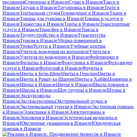
рисования
Сувениры в Израиле
Суши в Израиле
Такси в
Израиле
Татуаж в Израиле
Татуировка в Израиле
Театр в
Израиле
Театральная студия
Телевидение в Израиле
Ткани в
Израиле
Товары для туризма в Израиле
Товары и услуги в
Израиле
Торжества в Израиле
Торты в Израиле
Транспортные
услуги в Израиле
Трансфер в Израиле
Трисы в
Израиле
Трудоустройство в Израиле
Турагентства
Израиля
Туризм в Израиле
Уборка помещений в
Израиле
Уроки
Услуги в Израиле
Учебные центры
Израиля
Учитель вождения на мотоцикле
Учителя в
Израиле
Учителя по вождению в Израиле
Фейерверки в
Израиле
Фильтры в Израиле
Фокусники в Израиле
Фото-видео
услуги в Израиле
Фотограф в Израиле
Фрукты в
Израиле
Цветы в Беэр-Шеве
Цветы в Герцлии
Цветы в
Израиле
Цветы в Рамат-ха-Шароне
Цветы в Хайфе
Циммеры в
Израиле
Шины в Израиле
Шитье в Израиле
Школа поваров в
Израиле
Школы в Израиле
Шоу группы в Израиле
Шторы в
Израиле
Экскурсоводы
Израиля
Экстрасенсорика
Экстремальный отдых в
Израиле
Экстремальный туризм в Израиле
Экстренная помощь
в Израиле
Электрики в Израиле
Электротовары в
Израиле
Эпиляция в Израиле
Эстетическая медицина в
Израиле
Ювелирные украшения в Израиле
Юридическая
помощь в Израиле