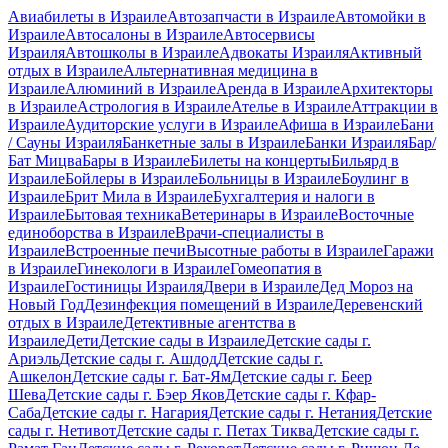
Авиабилеты в Израиле
Автозапчасти в Израиле
Автомойки в
Израиле
Автосалоны в Израиле
Автосервисы
Израиля
Автошколы в Израиле
Адвокаты Израиля
Активный
отдых в Израиле
Альтернативная медицина в
Израиле
Алюминий в Израиле
Аренда в Израиле
Архитекторы
в Израиле
Астрология в Израиле
Ателье в Израиле
Аттракции в
Израиле
Аудиторские услуги в Израиле
Афиша в Израиле
Бани
/ Сауны Израиля
Банкетные залы в Израиле
Банки Израиля
Бар/
Бат Мицва
Бары в Израиле
Билеты на концерты
Бильярд в
Израиле
Бойлеры в Израиле
Больницы в Израиле
Боулинг в
Израиле
Брит Мила в Израиле
Бухгалтерия и налоги в
Израиле
Бытовая техника
Ветеринары в Израиле
Восточные
единоборства в Израиле
Врачи-специалисты в
Израиле
Встроенные печи
Высотные работы в Израиле
Гаражи
в Израиле
Гинекологи в Израиле
Гомеопатия в
Израиле
Гостиницы Израиля
Двери в Израиле
Дед Мороз на
Новый Год
Дезинфекция помещений в Израиле
Деревенский
отдых в Израиле
Детективные агентства в
Израиле
Дети
Детские сады в Израиле
Детские сады г.
Ариэль
Детские сады г. Ашдод
Детские сады г.
Ашкелон
Детские сады г. Бат-Ям
Детские сады г. Беер
Шева
Детские сады г. Бэер Яков
Детские сады г. Кфар-
Саба
Детские сады г. Нагария
Детские сады г. Нетания
Детские
сады г. Нетивот
Детские сады г. Петах Тиква
Детские сады г.