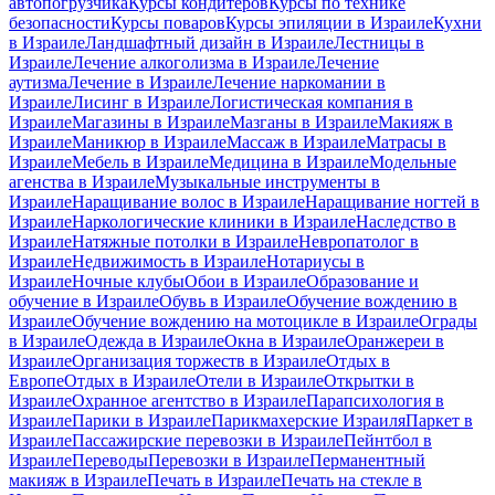
автопогрузчика
Курсы кондитеров
Курсы по технике
безопасности
Курсы поваров
Курсы эпиляции в Израиле
Кухни
в Израиле
Ландшафтный дизайн в Израиле
Лестницы в
Израиле
Лечение алкоголизма в Израиле
Лечение
аутизма
Лечение в Израиле
Лечение наркомании в
Израиле
Лисинг в Израиле
Логистическая компания в
Израиле
Магазины в Израиле
Мазганы в Израиле
Макияж в
Израиле
Маникюр в Израиле
Массаж в Израиле
Матрасы в
Израиле
Мебель в Израиле
Медицина в Израиле
Модельные
агенства в Израиле
Музыкальные инструменты в
Израиле
Наращивание волос в Израиле
Наращивание ногтей в
Израиле
Наркологические клиники в Израиле
Наследство в
Израиле
Натяжные потолки в Израиле
Невропатолог в
Израиле
Недвижимость в Израиле
Нотариусы в
Израиле
Ночные клубы
Обои в Израиле
Образование и
обучение в Израиле
Обувь в Израиле
Обучение вождению в
Израиле
Обучение вождению на мотоцикле в Израиле
Ограды
в Израиле
Одежда в Израиле
Окна в Израиле
Оранжереи в
Израиле
Организация торжеств в Израиле
Отдых в
Европе
Отдых в Израиле
Отели в Израиле
Открытки в
Израиле
Охранное агентство в Израиле
Парапсихология в
Израиле
Парики в Израиле
Парикмахерские Израиля
Паркет в
Израиле
Пассажирские перевозки в Израиле
Пейнтбол в
Израиле
Переводы
Перевозки в Израиле
Перманентный
макияж в Израиле
Печать в Израиле
Печать на стекле в