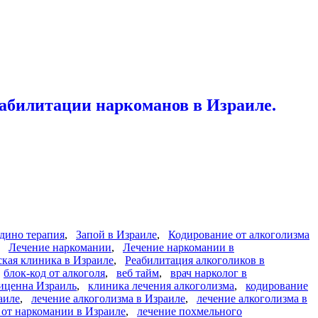
абилитации наркоманов в Израиле.
дино терапия
,
Запой в Израиле
,
Кодирование от алкоголизма
,
Лечение наркомании
,
Лечение наркомании в
кая клиника в Израиле
,
Реабилитация алкоголиков в
,
блок-код от алкоголя
,
веб тайм
,
врач нарколог в
иценна Израиль
,
клиника лечения алкоголизма
,
кодирование
аиле
,
лечение алкоголизма в Израиле
,
лечение алкоголизма в
 от наркомании в Израиле
,
лечение похмельного