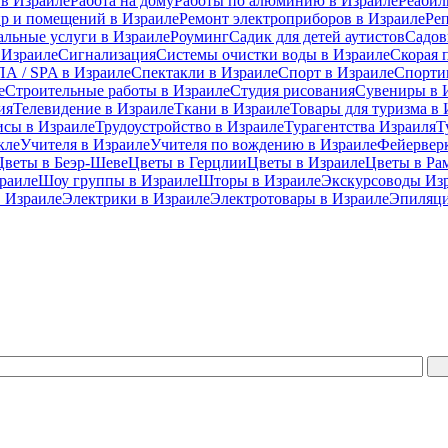
 в Израиле
Работа на дому
Работы по алюминию в Израиле
Реабил
ир и помещений в Израиле
Ремонт электроприборов в Израиле
Ре
альные услуги в Израиле
Роуминг
Садик для детей аутистов
Садов
 Израиле
Сигнализация
Системы очистки воды в Израиле
Скорая 
А / SPA в Израиле
Спектакли в Израиле
Спорт в Израиле
Спорти
е
Строительные работы в Израиле
Студия рисования
Сувениры в 
ия
Телевидение в Израиле
Ткани в Израиле
Товары для туризма в 
исы в Израиле
Трудоустройство в Израиле
Турагентства Израиля
Т
кле
Учителя в Израиле
Учителя по вождению в Израиле
Фейерверк
Цветы в Беэр-Шеве
Цветы в Герцлии
Цветы в Израиле
Цветы в Ра
раиле
Шоу группы в Израиле
Шторы в Израиле
Экскурсоводы Из
 Израиле
Электрики в Израиле
Электротовары в Израиле
Эпиляци