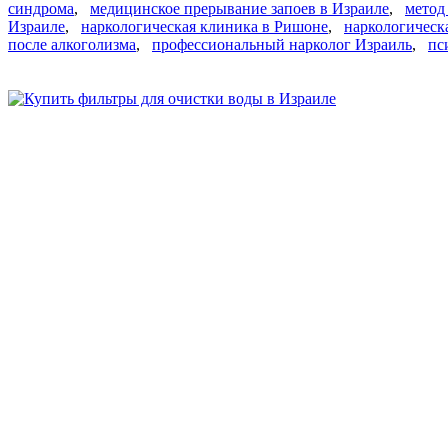
синдрома
,
медицинское прерывание запоев в Израиле
,
метод
Израиле
,
наркологическая клиника в Ришоне
,
наркологическ
после алкоголизма
,
профессиональный нарколог Израиль
,
пс