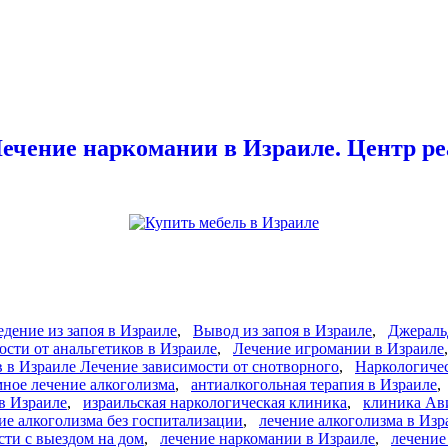
ечение наркомании в Израиле. Центр ре
дение из запоя в Израиле
,
Вывод из запоя в Израиле
,
Джераль
ости от анальгетиков в Израиле
,
Лечение игромании в Израиле
в в Израиле Лечение зависимости от снотворного
,
Наркологичес
ное лечение алкоголизма
,
антиалкогольная терапия в Израиле
 в Израиле
,
израильская наркологическая клиника
,
клиника Ав
ие алкоголизма без госпитализации
,
лечение алкоголизма в Изр
сти с выездом на дом
,
лечение наркомании в Израиле
,
лечение