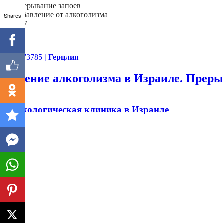
- Прерывание запоев
- Избавление от алкоголизма
Shares
- 24/7
Далее
03-6873785
| Герцлия
Лечение алкоголизма в Израиле. Прерыв
Наркологическая клиника в Израиле