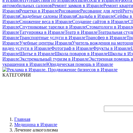
в Израиле
Путешествия по Израилю
Пылесосы в Израиле
Работа
автомобильных салонов
Ремонт замков в Израиле
Ремонт кварт
Израиля
Решетки в Израиле
Рисование
Рисование для детей
Риту
Израиля
Свадебные салоны Израиля
Свадьба в Израиле
Сейфы в
Израиле
Снижение веса в Израиле
Создание сайтов в Израиле
СП
Израиле
Спутниковые тарелки в Израиле
Стоматологи в Израил
Израиле
Татуировка в Израиле
Театр в Израиле
Театральная студ
Израиле
Транспортные услуги в Израиле
Трансфер в Израиле
Тр
Израиле
Учебные центры Израиля
Учитель вождения на мотоци
видео услуги в Израиле
Фотограф в Израиле
Фрукты в Израиле
Израиле
Шитье в Израиле
Школа поваров в Израиле
Школы в Из
Израиле
Экстремальный туризм в Израиле
Экстренная помощь в
украшения в Израиле
Юридическая помощь в Израиле
КАТЕГОРИИ
Главная
Медицина в Израиле
Лечение алкоголизма