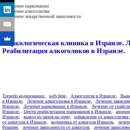
- лечение наркомании
- лечение алкоголизма
- лечение лекарственной зависимости
Далее
Наркологическая клиника в Израиле. Л
Реабилитация алкоголиков в Израиле.
Torpedo кодирование
,
web time
,
Алкоголизм в Израиле
,
Выве
в Израиле
,
Лечение алкоголизма в Израиле
,
Лечение зависим
Израиле
,
Лечение наркомании в Израиле
,
Лечение от спайсо
Израиле
,
Центр реабилитации наркоманов в Израиле
,
аноним
Израиле
,
вывод из запоя на дому
,
избавление от алкоголизма
от алкоголя в Израиле
,
кодировка от алкоголя Израиль
,
лечен
Ришоне
,
лечение зависимости от алкоголя
,
лечение зависимо