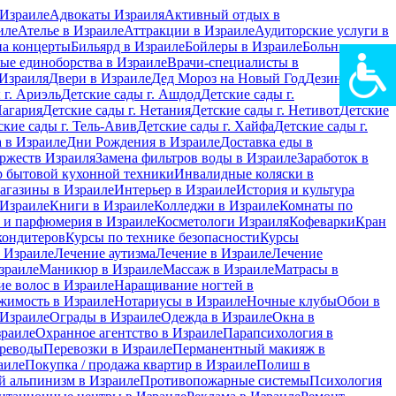
Израиле
Адвокаты Израиля
Активный отдых в
иле
Ателье в Израиле
Аттракции в Израиле
Аудиторские услуги в
на концерты
Бильярд в Израиле
Бойлеры в Израиле
Больницы в
ые единоборства в Израиле
Врачи-специалисты в
Израиля
Двери в Израиле
Дед Мороз на Новый Год
Дезинфекция
 г. Ариэль
Детские сады г. Ашдод
Детские сады г.
Нагария
Детские сады г. Нетания
Детские сады г. Нетивот
Детские
ские сады г. Тель-Авив
Детские сады г. Хайфа
Детские сады г.
 в Израиле
Дни Рождения в Израиле
Доставка еды в
ржеств Израиля
Замена фильтров воды в Израиле
Заработок в
 бытовой кухонной техники
Инвалидные коляски в
агазины в Израиле
Интерьер в Израиле
История и культура
 Израиле
Книги в Израиле
Колледжи в Израиле
Комнаты по
 и парфюмерия в Израиле
Косметологи Израиля
Кофеварки
Кран
кондитеров
Курсы по технике безопасности
Курсы
в Израиле
Лечение аутизма
Лечение в Израиле
Лечение
зраиле
Маникюр в Израиле
Массаж в Израиле
Матрасы в
е волос в Израиле
Наращивание ногтей в
жимость в Израиле
Нотариусы в Израиле
Ночные клубы
Обои в
 Израиле
Ограды в Израиле
Одежда в Израиле
Окна в
зраиле
Охранное агентство в Израиле
Парапсихология в
реводы
Перевозки в Израиле
Перманентный макияж в
аиле
Покупка / продажа квартир в Израиле
Полиш в
 альпинизм в Израиле
Противопожарные системы
Психология