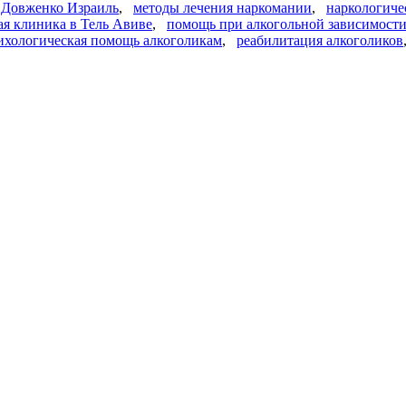
 Довженко Израиль
,
методы лечения наркомании
,
наркологиче
ая клиника в Тель Авиве
,
помощь при алкогольной зависимост
ихологическая помощь алкоголикам
,
реабилитация алкоголиков