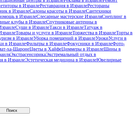
итационные центры в Израиле
Реклама в Израиле
Ремонт
петиторы в Израиле
Реставрация в Израиле
Рестораны
ник в Израиле
Салоны красоты в Израиле
Сантехники
помощь в Израиле
Слесарные мастерские Израиля
Снеплинг в
вные клубы в Израиле
Спутниковые антенны в
Израиле
Суши в Израиле
Такси в Израиле
Татуаж в
Израиле
Товары и услуги в Израиле
Торжества в Израиле
Торты в
уризм в Израиле
Уборка помещений в Израиле
Уроки
Услуги в
и в Израиле
Фильтры в Израиле
Фокусники в Израиле
Фото-
мат-ха-Шароне
Цветы в Хайфе
Циммеры в Израиле
Шины в
раиля
Экстрасенсорика
Экстремальный отдых в
я в Израиле
Эстетическая медицина в Израиле
Ювелирные