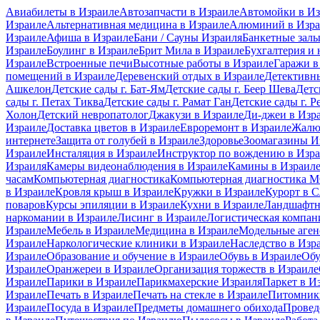
Авиабилеты в Израиле
Автозапчасти в Израиле
Автомойки в Из
Израиле
Альтернативная медицина в Израиле
Алюминий в Изра
Израиле
Афиша в Израиле
Бани / Сауны Израиля
Банкетные залы
Израиле
Боулинг в Израиле
Брит Мила в Израиле
Бухгалтерия и 
Израиле
Встроенные печи
Высотные работы в Израиле
Гаражи в
помещений в Израиле
Деревенский отдых в Израиле
Детективны
Ашкелон
Детские сады г. Бат-Ям
Детские сады г. Беер Шева
Детс
сады г. Петах Тиква
Детские сады г. Рамат Ган
Детские сады г. Р
Холон
Детский невропатолог
Джакузи в Израиле
Ди-джеи в Изр
Израиле
Доставка цветов в Израиле
Евроремонт в Израиле
Жалю
интернете
Защита от голубей в Израиле
Здоровье
Зоомагазины И
Израиле
Инсталяция в Израиле
Инструктор по вождению в Изр
Израиля
Камеры видеонаблюдения в Израиле
Камины в Израил
часам
Компьютерная диагностика
Компьютерная диагностика
в Израиле
Кровля крыш в Израиле
Кружки в Израиле
Курорт в 
поваров
Курсы эпиляции в Израиле
Кухни в Израиле
Ландшафтн
наркомании в Израиле
Лисинг в Израиле
Логистическая компан
Израиле
Мебель в Израиле
Медицина в Израиле
Модельные аген
Израиле
Наркологические клиники в Израиле
Наследство в Изр
Израиле
Образование и обучение в Израиле
Обувь в Израиле
Обу
Израиле
Оранжереи в Израиле
Организация торжеств в Израиле
Израиле
Парики в Израиле
Парикмахерские Израиля
Паркет в И
Израиле
Печать в Израиле
Печать на стекле в Израиле
Питомники
Израиле
Посуда в Израиле
Предметы домашнего обихода
Провед