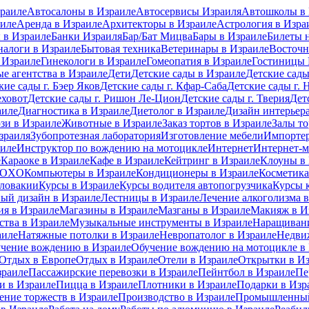
раиле
Автосалоны в Израиле
Автосервисы Израиля
Автошколы в 
иле
Аренда в Израиле
Архитекторы в Израиле
Астрология в Изра
 в Израиле
Банки Израиля
Бар/Бат Мицва
Бары в Израиле
Билеты 
налоги в Израиле
Бытовая техника
Ветеринары в Израиле
Восточн
 Израиле
Гинекологи в Израиле
Гомеопатия в Израиле
Гостиницы 
е агентства в Израиле
Дети
Детские сады в Израиле
Детские сады
кие сады г. Бэер Яков
Детские сады г. Кфар-Саба
Детские сады г. 
еховот
Детские сады г. Ришон Ле-Цион
Детские сады г. Тверия
Дет
аиле
Диагностика в Израиле
Диетолог в Израиле
Дизайн интерьера
зи в Израиле
Животные в Израиле
Заказ тортов в Израиле
Залы то
зраиля
Зубопротезная лаборатория
Изготовление мебели
Импортер
аиле
Инструктор по вождению на мотоцикле
Интернет
Интернет-м
е
Караоке в Израиле
Кафе в Израиле
Кейтринг в Израиле
Клоуны в
 MOXO
Компьютеры в Израиле
Кондиционеры в Израиле
Косметика
Словакии
Курсы в Израиле
Курсы водителя автопогрузчика
Курсы 
ый дизайн в Израиле
Лестницы в Израиле
Лечение алкоголизма 
ия в Израиле
Магазины в Израиле
Мазганы в Израиле
Макияж в И
ства в Израиле
Музыкальные инструменты в Израиле
Наращивани
аиле
Натяжные потолки в Израиле
Невропатолог в Израиле
Недви
чение вождению в Израиле
Обучение вождению на мотоцикле в
Отдых в Европе
Отдых в Израиле
Отели в Израиле
Открытки в И
зраиле
Пассажирские перевозки в Израиле
Пейнтбол в Израиле
Пе
 в Израиле
Пицца в Израиле
Плотники в Израиле
Подарки в Изр
ение торжеств в Израиле
Производство в Израиле
Промышленный