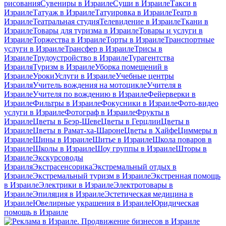
рисования
Сувениры в Израиле
Суши в Израиле
Такси в
Израиле
Татуаж в Израиле
Татуировка в Израиле
Театр в
Израиле
Театральная студия
Телевидение в Израиле
Ткани в
Израиле
Товары для туризма в Израиле
Товары и услуги в
Израиле
Торжества в Израиле
Торты в Израиле
Транспортные
услуги в Израиле
Трансфер в Израиле
Трисы в
Израиле
Трудоустройство в Израиле
Турагентства
Израиля
Туризм в Израиле
Уборка помещений в
Израиле
Уроки
Услуги в Израиле
Учебные центры
Израиля
Учитель вождения на мотоцикле
Учителя в
Израиле
Учителя по вождению в Израиле
Фейерверки в
Израиле
Фильтры в Израиле
Фокусники в Израиле
Фото-видео
услуги в Израиле
Фотограф в Израиле
Фрукты в
Израиле
Цветы в Беэр-Шеве
Цветы в Герцлии
Цветы в
Израиле
Цветы в Рамат-ха-Шароне
Цветы в Хайфе
Циммеры в
Израиле
Шины в Израиле
Шитье в Израиле
Школа поваров в
Израиле
Школы в Израиле
Шоу группы в Израиле
Шторы в
Израиле
Экскурсоводы
Израиля
Экстрасенсорика
Экстремальный отдых в
Израиле
Экстремальный туризм в Израиле
Экстренная помощь
в Израиле
Электрики в Израиле
Электротовары в
Израиле
Эпиляция в Израиле
Эстетическая медицина в
Израиле
Ювелирные украшения в Израиле
Юридическая
помощь в Израиле