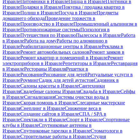
Израиле
Питомники в Израиле
Пицца в Израиле
Плотники в
Израиле
Подарки в Израиле
Покупка / продажа квартир в
Израиле
Полиш в Израиле
Посуда в Израиле
Предметы
домашнего обихода
Проведение торжеств в
Израиле
Производство в Израиле
Промышленный альпинизм в
Израиле
Противопожарные системы
Психология в
Израиле
Путешествия по Израилю
Пылесосы в Израиле
Работа
в Израиле
Работа на дому
Работы по алюминию в
Израиле
Реабилитационные центры в Израиле
Реклама в
Израиле
Ремонт автомобильных салонов
Ремонт замков в
Израиле
Ремонт квартир и помещений в Израиле
Ремонт
электроприборов в Израиле
Репетиторы в Израиле
Реставрация
в Израиле
Рестораны Израиля
Решетки в
Израиле
Рисование
Рисование для детей
Ритуальные услуги в
Израиле
Роуминг
Садик для детей аутистов
Садовник в
Израиле
Салоны красоты в Израиле
Сантехники
Израиля
Свадебные салоны Израиля
Свадьба в Израиле
Сейфы
в Израиле
Сигнализация
Системы очистки воды в
Израиле
Скорая помощь в Израиле
Слесарные мастерские
Израиля
Снеплинг в Израиле
Снижение веса в
Израиле
Создание сайтов в Израиле
СПА / SPA в
Израиле
Спектакли в Израиле
Спорт в Израиле
Спортивные
клубы в Израиле
Спутниковые антенны в
Израиле
Спутниковые тарелки в Израиле
Стоматологи в
Израиле
Строительные работы в Израиле
Студия