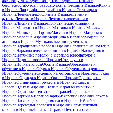
автопогрузчика
Курсы кондитеров
Курсы по технике
безопасности
Курсы поваров
Курсы эпиляции в Израиле
Кухни
в Израиле
Ландшафтный дизайн в Израиле
Лестницы в
Израиле
Лечение алкоголизма в Израиле
Лечение
аутизма
Лечение в Израиле
Лечение наркомании в
Израиле
Лисинг в Израиле
Логистическая компания в
Израиле
Магазины в Израиле
Мазганы в Израиле
Макияж в
Израиле
Маникюр в Израиле
Массаж в Израиле
Матрасы в
Израиле
Мебель в Израиле
Медицина в Израиле
Модельные
агенства в Израиле
Музыкальные инструменты в
Израиле
Наращивание волос в Израиле
Наращивание ногтей в
Израиле
Наркологические клиники в Израиле
Наследство в
Израиле
Натяжные потолки в Израиле
Невропатолог в
Израиле
Недвижимость в Израиле
Нотариусы в
Израиле
Ночные клубы
Обои в Израиле
Образование и
обучение в Израиле
Обувь в Израиле
Обучение вождению в
Израиле
Обучение вождению на мотоцикле в Израиле
Ограды
в Израиле
Одежда в Израиле
Окна в Израиле
Оранжереи в
Израиле
Организация торжеств в Израиле
Отдых в
Европе
Отдых в Израиле
Отели в Израиле
Открытки в
Израиле
Охранное агентство в Израиле
Парапсихология в
Израиле
Парики в Израиле
Парикмахерские Израиля
Паркет в
Израиле
Пассажирские перевозки в Израиле
Пейнтбол в
Израиле
Переводы
Перевозки в Израиле
Перманентный
макияж в Израиле
Печать в Израиле
Печать на стекле в