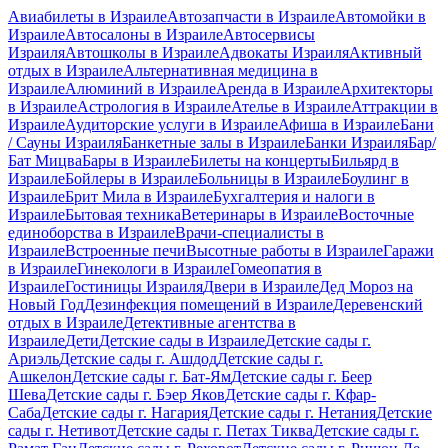
Авиабилеты в Израиле
Автозапчасти в Израиле
Автомойки в
Израиле
Автосалоны в Израиле
Автосервисы
Израиля
Автошколы в Израиле
Адвокаты Израиля
Активный
отдых в Израиле
Альтернативная медицина в
Израиле
Алюминий в Израиле
Аренда в Израиле
Архитекторы
в Израиле
Астрология в Израиле
Ателье в Израиле
Аттракции в
Израиле
Аудиторские услуги в Израиле
Афиша в Израиле
Бани
/ Сауны Израиля
Банкетные залы в Израиле
Банки Израиля
Бар/
Бат Мицва
Бары в Израиле
Билеты на концерты
Бильярд в
Израиле
Бойлеры в Израиле
Больницы в Израиле
Боулинг в
Израиле
Брит Мила в Израиле
Бухгалтерия и налоги в
Израиле
Бытовая техника
Ветеринары в Израиле
Восточные
единоборства в Израиле
Врачи-специалисты в
Израиле
Встроенные печи
Высотные работы в Израиле
Гаражи
в Израиле
Гинекологи в Израиле
Гомеопатия в
Израиле
Гостиницы Израиля
Двери в Израиле
Дед Мороз на
Новый Год
Дезинфекция помещений в Израиле
Деревенский
отдых в Израиле
Детективные агентства в
Израиле
Дети
Детские сады в Израиле
Детские сады г.
Ариэль
Детские сады г. Ашдод
Детские сады г.
Ашкелон
Детские сады г. Бат-Ям
Детские сады г. Беер
Шева
Детские сады г. Бэер Яков
Детские сады г. Кфар-
Саба
Детские сады г. Нагария
Детские сады г. Нетания
Детские
сады г. Нетивот
Детские сады г. Петах Тиква
Детские сады г.