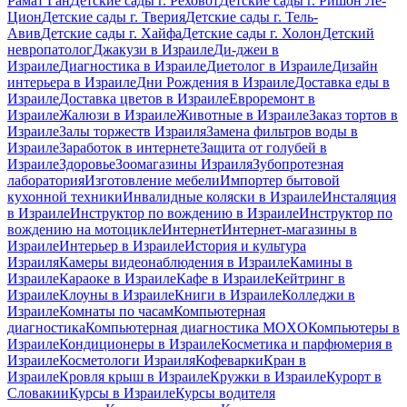
Рамат Ган
Детские сады г. Реховот
Детские сады г. Ришон Ле-
Цион
Детские сады г. Тверия
Детские сады г. Тель-
Авив
Детские сады г. Хайфа
Детские сады г. Холон
Детский
невропатолог
Джакузи в Израиле
Ди-джеи в
Израиле
Диагностика в Израиле
Диетолог в Израиле
Дизайн
интерьера в Израиле
Дни Рождения в Израиле
Доставка еды в
Израиле
Доставка цветов в Израиле
Евроремонт в
Израиле
Жалюзи в Израиле
Животные в Израиле
Заказ тортов в
Израиле
Залы торжеств Израиля
Замена фильтров воды в
Израиле
Заработок в интернете
Защита от голубей в
Израиле
Здоровье
Зоомагазины Израиля
Зубопротезная
лаборатория
Изготовление мебели
Импортер бытовой
кухонной техники
Инвалидные коляски в Израиле
Инсталяция
в Израиле
Инструктор по вождению в Израиле
Инструктор по
вождению на мотоцикле
Интернет
Интернет-магазины в
Израиле
Интерьер в Израиле
История и культура
Израиля
Камеры видеонаблюдения в Израиле
Камины в
Израиле
Караоке в Израиле
Кафе в Израиле
Кейтринг в
Израиле
Клоуны в Израиле
Книги в Израиле
Колледжи в
Израиле
Комнаты по часам
Компьютерная
диагностика
Компьютерная диагностика MOXO
Компьютеры в
Израиле
Кондиционеры в Израиле
Косметика и парфюмерия в
Израиле
Косметологи Израиля
Кофеварки
Кран в
Израиле
Кровля крыш в Израиле
Кружки в Израиле
Курорт в
Словакии
Курсы в Израиле
Курсы водителя