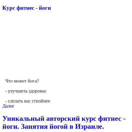
Курс фитнес - йоги
Что может йога?
- улучшить здоровье
- сделать вас стройнее
Далее
-
снять стресс
Уникальный авторский курс фитнес -
- научить владеть телом
йоги. Занятия йогой в Израиле.