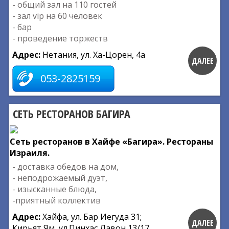
- общий зал на 110 гостей
- зал vip на 60 человек
- бар
- проведение торжеств
Адрес:
Нетания, ул. Ха-Цорен, 4а
ДАЛЕЕ
053-2825159
СЕТЬ РЕСТОРАНОВ БАГИРА
Сеть ресторанов в Хайфе «Багира». Рестораны
Израиля.
- доставка обедов на дом,
- неподрожаемый дуэт,
- изысканные блюда,
-приятный коллектив
Адрес:
Хайфа, ул. Бар Иегуда 31;
ДАЛЕЕ
Кирьят Ям, ул.Пинхас Лавон 13/17