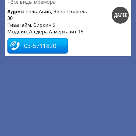
- Все виды мрамора
Адрес:
Тель-Авив, Эвен Гвироль
ДАЛЕЕ
30
Гиватайм, Сиркин 5
Модеин, А-сдера А-мерказит 15
03-5711820