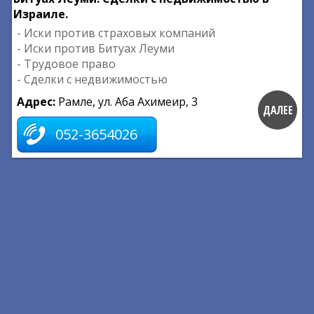
Израиле.
- Иски против страховых компаний
- Иски против Битуах Леуми
- Трудовое право
- Сделки с недвижимостью
Адрес:
Рамле, ул. Аба Ахимеир, 3
ДАЛЕЕ
052-3654026