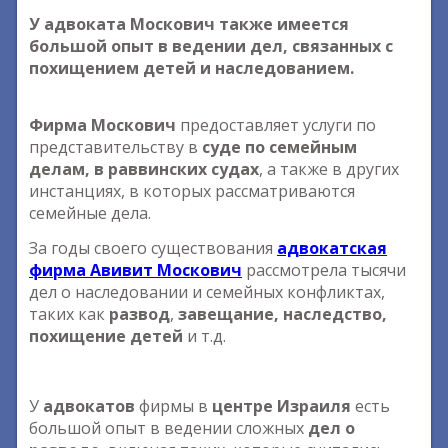
У адвоката Москович также имеется
большой опыт в ведении дел, связанных с
похищением детей и наследованием.
Фирма Москович
предоставляет услуги по
представительству в
суде по семейным
делам, в раввинских судах
, а также в других
инстанциях, в которых рассматриваются
семейные дела.
За годы своего существования
адвокатская
фирма Авивит Москович
рассмотрела тысячи
дел о наследовании и семейных конфликтах,
таких как
развод
,
завещание, наследство,
похищение детей
и т.д.
У
адвокатов
фирмы в
центре Израиля
есть
большой опыт в ведении сложных
дел о