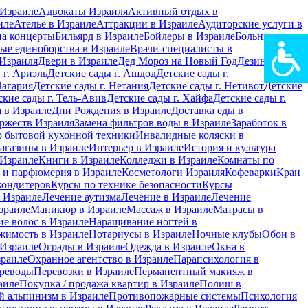
Израиле
Адвокаты Израиля
Активный отдых в
иле
Ателье в Израиле
Аттракции в Израиле
Аудиторские услуги в
на концерты
Бильярд в Израиле
Бойлеры в Израиле
Больницы в
ые единоборства в Израиле
Врачи-специалисты в
Израиля
Двери в Израиле
Дед Мороз на Новый Год
Дезинфекция
 г. Ариэль
Детские сады г. Ашдод
Детские сады г.
Нагария
Детские сады г. Нетания
Детские сады г. Нетивот
Детские
ские сады г. Тель-Авив
Детские сады г. Хайфа
Детские сады г.
 в Израиле
Дни Рождения в Израиле
Доставка еды в
ржеств Израиля
Замена фильтров воды в Израиле
Заработок в
 бытовой кухонной техники
Инвалидные коляски в
агазины в Израиле
Интерьер в Израиле
История и культура
 Израиле
Книги в Израиле
Колледжи в Израиле
Комнаты по
 и парфюмерия в Израиле
Косметологи Израиля
Кофеварки
Кран
кондитеров
Курсы по технике безопасности
Курсы
в Израиле
Лечение аутизма
Лечение в Израиле
Лечение
зраиле
Маникюр в Израиле
Массаж в Израиле
Матрасы в
е волос в Израиле
Наращивание ногтей в
жимость в Израиле
Нотариусы в Израиле
Ночные клубы
Обои в
 Израиле
Ограды в Израиле
Одежда в Израиле
Окна в
зраиле
Охранное агентство в Израиле
Парапсихология в
реводы
Перевозки в Израиле
Перманентный макияж в
аиле
Покупка / продажа квартир в Израиле
Полиш в
 альпинизм в Израиле
Противопожарные системы
Психология