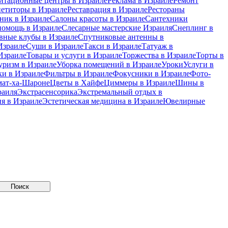
итационные центры в Израиле
Реклама в Израиле
Ремонт
петиторы в Израиле
Реставрация в Израиле
Рестораны
ник в Израиле
Салоны красоты в Израиле
Сантехники
помощь в Израиле
Слесарные мастерские Израиля
Снеплинг в
вные клубы в Израиле
Спутниковые антенны в
Израиле
Суши в Израиле
Такси в Израиле
Татуаж в
Израиле
Товары и услуги в Израиле
Торжества в Израиле
Торты в
уризм в Израиле
Уборка помещений в Израиле
Уроки
Услуги в
и в Израиле
Фильтры в Израиле
Фокусники в Израиле
Фото-
мат-ха-Шароне
Цветы в Хайфе
Циммеры в Израиле
Шины в
раиля
Экстрасенсорика
Экстремальный отдых в
я в Израиле
Эстетическая медицина в Израиле
Ювелирные