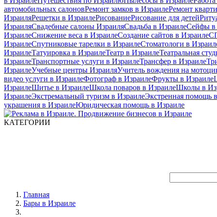
в Израиле
Путешествия по Израилю
Пылесосы в Израиле
Работа
автомобильных салонов
Ремонт замков в Израиле
Ремонт кварт
Израиля
Решетки в Израиле
Рисование
Рисование для детей
Риту
Израиля
Свадебные салоны Израиля
Свадьба в Израиле
Сейфы в
Израиле
Снижение веса в Израиле
Создание сайтов в Израиле
СП
Израиле
Спутниковые тарелки в Израиле
Стоматологи в Израил
Израиле
Татуировка в Израиле
Театр в Израиле
Театральная студ
Израиле
Транспортные услуги в Израиле
Трансфер в Израиле
Тр
Израиле
Учебные центры Израиля
Учитель вождения на мотоци
видео услуги в Израиле
Фотограф в Израиле
Фрукты в Израиле
Израиле
Шитье в Израиле
Школа поваров в Израиле
Школы в Из
Израиле
Экстремальный туризм в Израиле
Экстренная помощь в
украшения в Израиле
Юридическая помощь в Израиле
КАТЕГОРИИ
Главная
Бары в Израиле