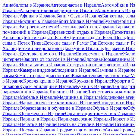
Авиабилеты в Израиле
Автозапчасти в Израиле
Автомойки в Из
Израиле
Альтернативная медицина в Израиле
Алюминий в Изра
Израиле
Афиша в Израиле
Бани / Сауны Израиля
Банкетные залы
Израиле
Боулинг в Израиле
Брит Мила в Израиле
Бухгалтерия и 
Израиле
Встроенные печи
Высотные работы в Израиле
Гаражи в
помещений в Израиле
Деревенский отдых в Израиле
Детективны
Ашкелон
Детские сады г. Бат-Ям
Детские сады г. Беер Шева
Детс
сады г. Петах Тиква
Детские сады г. Рамат Ган
Детские сады г. Р
Холон
Детский невропатолог
Джакузи в Израиле
Ди-джеи в Изр
Израиле
Доставка цветов в Израиле
Евроремонт в Израиле
Жалю
интернете
Защита от голубей в Израиле
Здоровье
Зоомагазины И
Израиле
Инсталяция в Израиле
Инструктор по вождению в Изр
Израиля
Камеры видеонаблюдения в Израиле
Камины в Израил
часам
Компьютерная диагностика
Компьютерная диагностика
в Израиле
Кровля крыш в Израиле
Кружки в Израиле
Курорт в 
поваров
Курсы эпиляции в Израиле
Кухни в Израиле
Ландшафтн
наркомании в Израиле
Лисинг в Израиле
Логистическая компан
Израиле
Мебель в Израиле
Медицина в Израиле
Модельные аген
Израиле
Наркологические клиники в Израиле
Наследство в Изр
Израиле
Образование и обучение в Израиле
Обувь в Израиле
Обу
Израиле
Оранжереи в Израиле
Организация торжеств в Израиле
Израиле
Парики в Израиле
Парикмахерские Израиля
Паркет в И
Израиле
Печать в Израиле
Печать на стекле в Израиле
Питомники
Израиле
Посуда в Израиле
Предметы домашнего обихода
Провед