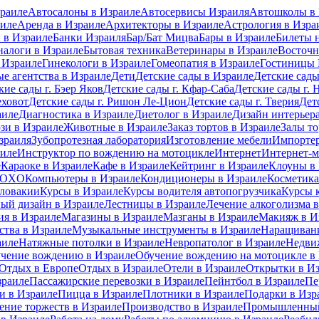
раиле
Автосалоны в Израиле
Автосервисы Израиля
Автошколы в 
иле
Аренда в Израиле
Архитекторы в Израиле
Астрология в Изра
 в Израиле
Банки Израиля
Бар/Бат Мицва
Бары в Израиле
Билеты 
налоги в Израиле
Бытовая техника
Ветеринары в Израиле
Восточн
 Израиле
Гинекологи в Израиле
Гомеопатия в Израиле
Гостиницы 
е агентства в Израиле
Дети
Детские сады в Израиле
Детские сады
кие сады г. Бэер Яков
Детские сады г. Кфар-Саба
Детские сады г. 
еховот
Детские сады г. Ришон Ле-Цион
Детские сады г. Тверия
Дет
аиле
Диагностика в Израиле
Диетолог в Израиле
Дизайн интерьера
зи в Израиле
Животные в Израиле
Заказ тортов в Израиле
Залы то
зраиля
Зубопротезная лаборатория
Изготовление мебели
Импортер
аиле
Инструктор по вождению на мотоцикле
Интернет
Интернет-м
е
Караоке в Израиле
Кафе в Израиле
Кейтринг в Израиле
Клоуны в
 MOXO
Компьютеры в Израиле
Кондиционеры в Израиле
Косметика
Словакии
Курсы в Израиле
Курсы водителя автопогрузчика
Курсы 
ый дизайн в Израиле
Лестницы в Израиле
Лечение алкоголизма 
ия в Израиле
Магазины в Израиле
Мазганы в Израиле
Макияж в И
ства в Израиле
Музыкальные инструменты в Израиле
Наращивани
аиле
Натяжные потолки в Израиле
Невропатолог в Израиле
Недви
чение вождению в Израиле
Обучение вождению на мотоцикле в
Отдых в Европе
Отдых в Израиле
Отели в Израиле
Открытки в И
зраиле
Пассажирские перевозки в Израиле
Пейнтбол в Израиле
Пе
 в Израиле
Пицца в Израиле
Плотники в Израиле
Подарки в Изр
ение торжеств в Израиле
Производство в Израиле
Промышленный