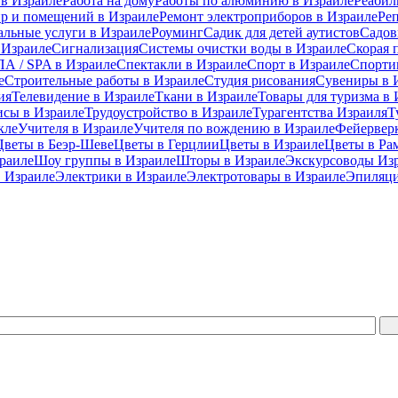
 в Израиле
Работа на дому
Работы по алюминию в Израиле
Реабил
ир и помещений в Израиле
Ремонт электроприборов в Израиле
Ре
альные услуги в Израиле
Роуминг
Садик для детей аутистов
Садов
 Израиле
Сигнализация
Системы очистки воды в Израиле
Скорая 
А / SPA в Израиле
Спектакли в Израиле
Спорт в Израиле
Спорти
е
Строительные работы в Израиле
Студия рисования
Сувениры в 
ия
Телевидение в Израиле
Ткани в Израиле
Товары для туризма в 
исы в Израиле
Трудоустройство в Израиле
Турагентства Израиля
Т
кле
Учителя в Израиле
Учителя по вождению в Израиле
Фейерверк
Цветы в Беэр-Шеве
Цветы в Герцлии
Цветы в Израиле
Цветы в Ра
раиле
Шоу группы в Израиле
Шторы в Израиле
Экскурсоводы Из
 Израиле
Электрики в Израиле
Электротовары в Израиле
Эпиляци