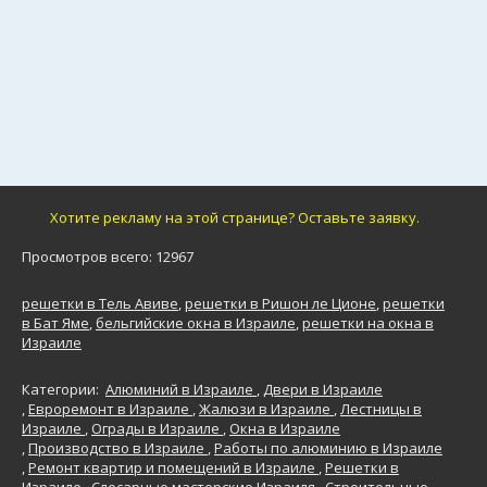
Хотите рекламу на этой странице? Оставьте заявку.
Просмотров всего: 12967
решетки в Тель Авиве
,
решетки в Ришон ле Ционе
,
решетки
в Бат Яме
,
бельгийские окна в Израиле
,
решетки на окна в
Израиле
Категории:
Алюминий в Израиле
,
Двери в Израиле
,
Евроремонт в Израиле
,
Жалюзи в Израиле
,
Лестницы в
Израиле
,
Ограды в Израиле
,
Окна в Израиле
,
Производство в Израиле
,
Работы по алюминию в Израиле
,
Ремонт квартир и помещений в Израиле
,
Решетки в