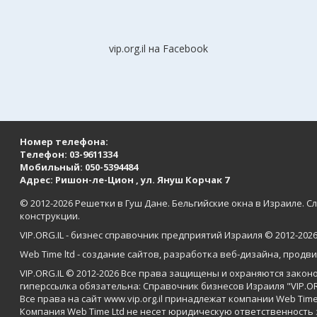
vip.org.il на Facebook
Номер телефона:
Телефон:
03-9611334
Мобильный:
050-5394484
Адрес: Ришон-ле-Цион , ул. Януш Корчак 7
© 2012-
2026 Решетки в Гуш Дане. Бельгийские окна в Израиле. 
конструкции.
VIP.ORG.IL - бизнес справочник предприятий Израиля © 2012-
202
Web Time ltd
-
создание сайтов
,
разработка веб-дизайна
,
продви
VIP.ORG.IL © 2012-
2026
Все права защищены и охраняются законо
гиперссылка обязательна: Справочник бизнесов Израиля "VIP.OR
Все права на сайт www.vip.org.il принадлежат компании Web Time
Компания Web Time Ltd не несет юридическую ответственность