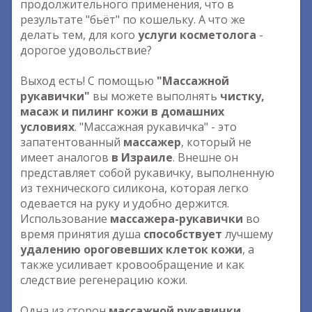
продолжительного применения, что в
результате "бьёт" по кошельку. А что же
делать тем, для кого
услуги косметолога
-
дорогое удовольствие?
Выход есть! С помощью
"Массажной
рукавички"
вы можете выполнять
чистку,
масаж и пилинг кожи в домашних
условиях
. "Массажная рукавичка" - это
запатентованный
массажер
, который не
имеет аналогов
в Израиле
. Внешне он
представляет собой рукавичку, выполненную
из технического силикона, которая легко
одевается на руку и удобно держится.
Использование
массажера-рукавички
во
время принятия душа
способствует
лучшему
удалению ороговевших клеток кожи
, а
также усиливает кровообращение и как
следствие регенерацию кожи.
Одна из сторон
массажной рукавички