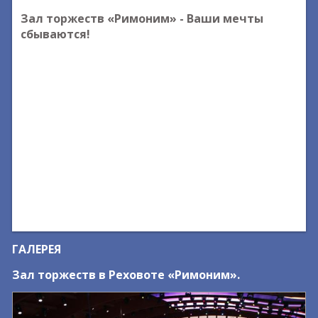
Зал торжеств «Римоним» - Ваши мечты
сбываются!
ГАЛЕРЕЯ
Зал торжеств в Реховоте «Римоним».
З