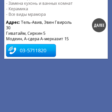
- Замена кухонь и ванных комнат
- Керамика
- Все виды мрамора
Адрес:
Тель-Авив, Эвен Гвироль
ДАЛЕЕ
30
Гиватайм, Сиркин 5
Модеин, А-сдера А-мерказит 15
03-5711820