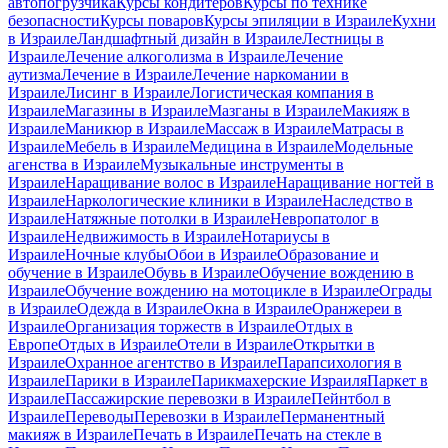
автопогрузчика
Курсы кондитеров
Курсы по технике
безопасности
Курсы поваров
Курсы эпиляции в Израиле
Кухни
в Израиле
Ландшафтный дизайн в Израиле
Лестницы в
Израиле
Лечение алкоголизма в Израиле
Лечение
аутизма
Лечение в Израиле
Лечение наркомании в
Израиле
Лисинг в Израиле
Логистическая компания в
Израиле
Магазины в Израиле
Мазганы в Израиле
Макияж в
Израиле
Маникюр в Израиле
Массаж в Израиле
Матрасы в
Израиле
Мебель в Израиле
Медицина в Израиле
Модельные
агенства в Израиле
Музыкальные инструменты в
Израиле
Наращивание волос в Израиле
Наращивание ногтей в
Израиле
Наркологические клиники в Израиле
Наследство в
Израиле
Натяжные потолки в Израиле
Невропатолог в
Израиле
Недвижимость в Израиле
Нотариусы в
Израиле
Ночные клубы
Обои в Израиле
Образование и
обучение в Израиле
Обувь в Израиле
Обучение вождению в
Израиле
Обучение вождению на мотоцикле в Израиле
Ограды
в Израиле
Одежда в Израиле
Окна в Израиле
Оранжереи в
Израиле
Организация торжеств в Израиле
Отдых в
Европе
Отдых в Израиле
Отели в Израиле
Открытки в
Израиле
Охранное агентство в Израиле
Парапсихология в
Израиле
Парики в Израиле
Парикмахерские Израиля
Паркет в
Израиле
Пассажирские перевозки в Израиле
Пейнтбол в
Израиле
Переводы
Перевозки в Израиле
Перманентный
макияж в Израиле
Печать в Израиле
Печать на стекле в