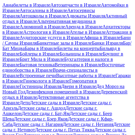
Авиабилеты в Израиле
Автозапчасти в Израиле
Автомойки в
Израиле
Автосалоны в Израиле
Автосервисы
Израиля
Автошколы в Израиле
Адвокаты Израиля
Активный
отдых в Израиле
Альтернативная медицина в
Израиле
Алюминий в Израиле
Аренда в Израиле
Архитекторы
в Израиле
Астрология в Израиле
Ателье в Израиле
Аттракции в
Израиле
Аудиторские услуги в Израиле
Афиша в Израиле
Бани
/ Сауны Израиля
Банкетные залы в Израиле
Банки Израиля
Бар/
Бат Мицва
Бары в Израиле
Билеты на концерты
Бильярд в
Израиле
Бойлеры в Израиле
Больницы в Израиле
Боулинг в
Израиле
Брит Мила в Израиле
Бухгалтерия и налоги в
Израиле
Бытовая техника
Ветеринары в Израиле
Восточные
единоборства в Израиле
Врачи-специалисты в
Израиле
Встроенные печи
Высотные работы в Израиле
Гаражи
в Израиле
Гинекологи в Израиле
Гомеопатия в
Израиле
Гостиницы Израиля
Двери в Израиле
Дед Мороз на
Новый Год
Дезинфекция помещений в Израиле
Деревенский
отдых в Израиле
Детективные агентства в
Израиле
Дети
Детские сады в Израиле
Детские сады г.
Ариэль
Детские сады г. Ашдод
Детские сады г.
Ашкелон
Детские сады г. Бат-Ям
Детские сады г. Беер
Шева
Детские сады г. Бэер Яков
Детские сады г. Кфар-
Саба
Детские сады г. Нагария
Детские сады г. Нетания
Детские
сады г. Нетивот
Детские сады г. Петах Тиква
Детские сады г.