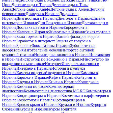
Рамат Ган
Детские сады г. Реховот
Детские сады г. Ришон Ле-
Цион
Детские сады г. Тверия
Детские сады г. Тель-
Авив
Детские сады г. Хайфа
Детские сады г. Холон
Детский
невропатолог
Джакузи в Израиле
Ди-джеи в
Израиле
Диагностика в Израиле
Диетолог в Израиле
Дизайн
интерьера в Израиле
Дни Рождения в Израиле
Доставка еды в
Израиле
Доставка цветов в Израиле
Евроремонт в
Израиле
Жалюзи в Израиле
Животные в Израиле
Заказ тортов в
Израиле
Залы торжеств Израиля
Замена фильтров воды в
Израиле
Заработок в интернете
Защита от голубей в
Израиле
Здоровье
Зоомагазины Израиля
Зубопротезная
лаборатория
Изготовление мебели
Импортер бытовой
кухонной техники
Инвалидные коляски в Израиле
Инсталяция
в Израиле
Инструктор по вождению в Израиле
Инструктор по
вождению на мотоцикле
Интернет
Интернет-магазины в
Израиле
Интерьер в Израиле
История и культура
Израиля
Камеры видеонаблюдения в Израиле
Камины в
Израиле
Караоке в Израиле
Кафе в Израиле
Кейтринг в
Израиле
Клоуны в Израиле
Книги в Израиле
Колледжи в
Израиле
Комнаты по часам
Компьютерная
диагностика
Компьютерная диагностика MOXO
Компьютеры в
Израиле
Кондиционеры в Израиле
Косметика и парфюмерия в
Израиле
Косметологи Израиля
Кофеварки
Кран в
Израиле
Кровля крыш в Израиле
Кружки в Израиле
Курорт в
Словакии
Курсы в Израиле
Курсы водителя