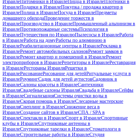
Израиле
Питомники в Израиле
Пицца в Израиле
Плотники в
Израиле
Подарки в Израиле
Покупка / продажа квартир в
Израиле
Полиш в Израиле
Посуда в Израиле
Предметы
домашнего обихода
Проведение торжеств в
Израиле
Производство в Израиле
Промышленный альпинизм в
Израиле
Противопожарные системы
Психология в
Израиле
Путешествия по Израилю
Пылесосы в Израиле
Работа
в Израиле
Работа на дому
Работы по алюминию в
Израиле
Реабилитационные центры в Израиле
Реклама в
Израиле
Ремонт автомобильных салонов
Ремонт замков в
Израиле
Ремонт квартир и помещений в Израиле
Ремонт
электроприборов в Израиле
Репетиторы в Израиле
Реставрация
в Израиле
Рестораны Израиля
Решетки в
Израиле
Рисование
Рисование для детей
Ритуальные услуги в
Израиле
Роуминг
Садик для детей аутистов
Садовник в
Израиле
Салоны красоты в Израиле
Сантехники
Израиля
Свадебные салоны Израиля
Свадьба в Израиле
Сейфы
в Израиле
Сигнализация
Системы очистки воды в
Израиле
Скорая помощь в Израиле
Слесарные мастерские
Израиля
Снеплинг в Израиле
Снижение веса в
Израиле
Создание сайтов в Израиле
СПА / SPA в
Израиле
Спектакли в Израиле
Спорт в Израиле
Спортивные
клубы в Израиле
Спутниковые антенны в
Израиле
Спутниковые тарелки в Израиле
Стоматологи в
Израиле
Строительные работы в Израиле
Студия