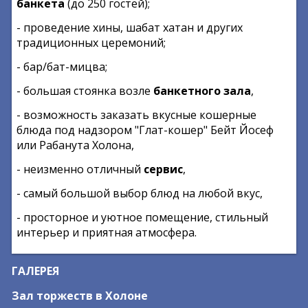
банкета
(до 250 гостей);
- проведение хины, шабат хатан и других
традиционных церемоний;
- бар/бат-мицва;
- большая стоянка возле
банкетного зала
,
- возможность заказать вкусные кошерные
блюда под надзором "Глат-кошер" Бейт Йосеф
или Рабанута Холона,
- неизменно отличный
сервис
,
- самый большой выбор блюд на любой вкус,
- просторное и уютное помещение, стильный
интерьер и приятная атмосфера.
ГАЛЕРЕЯ
Зал торжеств в Холоне
б