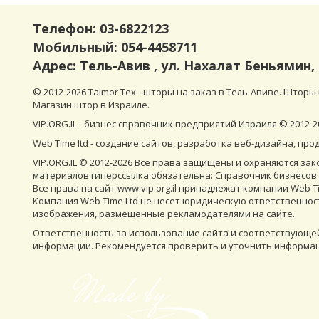
Телефон:
03-6822123
Мобильный:
054-4458711
Адрес: Тель-Авив , ул. Нахалат Беньямин, 
© 2012-
2026 Talmor Tex - шторы на заказ в Тель-Авиве. Шторы
Магазин штор в Израиле.
VIP.ORG.IL - бизнес справочник предприятий Израиля © 2012-
2
Web Time ltd
-
создание сайтов
,
разработка веб-дизайна
,
про
VIP.ORG.IL © 2012-
2026
Все права защищены и охраняются зак
материалов гиперссылка обязательна: Справочник бизнесов И
Все права на сайт www.vip.org.il принадлежат компании Web Ti
Компания Web Time Ltd не несет юридическую ответственнос
изображения, размещенные рекламодателями на сайте.
Ответственность за использование сайта и соответствующ
информации. Рекомендуется проверить и уточнить информац