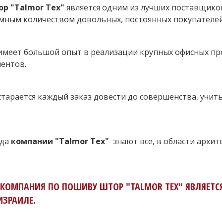
р "Talmor Tex"
является одним из лучших поставщик
мным количеством довольных, постоянных покупателей
меет большой опыт в реализации крупных офисных про
иентов.
тарается каждый заказ довести до совершенства, учит
нда
компании "Talmor Tex"
знают все, в области архит
 КОМПАНИЯ ПО ПОШИВУ ШТОР "TALMOR TEX" ЯВЛЯЕТС
ЗРАИЛЕ.