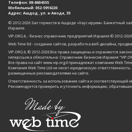
Телефон:
08-8604555
Мобильный:
052-5916220
Адрес: Ашдод , ул. а-Авода, 35
© 2012-
2026 Зал торжеств в Ашдоде «Хаус ируим». Банкетный зал
Израиле.
VIP.ORG.IL - бизнес справочник предприятий Израиля © 2012-
202
Web Time ltd
-
создание сайтов
,
разработка веб-дизайна
,
продви
VIP.ORG.IL © 2012-
2026
Все права защищены и охраняются законо
гиперссылка обязательна: Справочник бизнесов Израиля "VIP.OR
Все права на сайт www.vip.org.il принадлежат компании Web Time
Компания Web Time Ltd не несет юридическую ответственность
размещенные рекламодателями на сайте.
Ответственность за использование сайта и соответствующей 
Рекомендуется проверить и уточнить информацию, обратившис