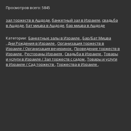
Просмотров всего: 5845
зал торжеств в Ашдоде
,
банкетный зал в Израиле
,
свадьба
в Ашдоде
,
бат мицва в Ашдоде
,
бар мицва в Ашдоде
Категории:
Банкетные залы в Израиле
,
Бар/Бат Мицва
,
Дни Рождения в Израиле
,
Организация торжеств в
Израиле / Организация вечеринок
,
Проведение торжеств в
Израиле
,
Рестораны Израиля
,
Свадьба в Израиле
,
Товары
и услуги в Израиле / Зал торжеств с садом
,
Товары и услуги
в Израиле / Сад торжеств
,
Торжества в Израиле
,