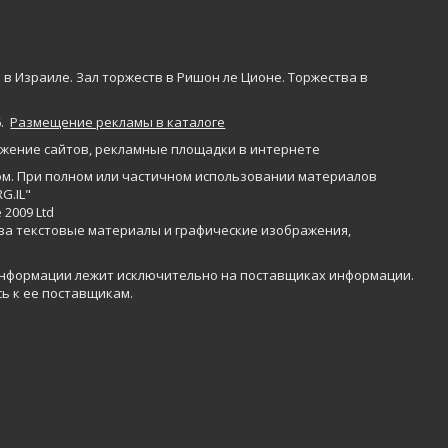
 в Израиле. Зал торжеств в Ришон ле Ционе. Торжества в
6
.
Размещение рекламы в каталоге
жение сайтов
,
рекламные площадки в интернете
м. При полном или частичном использовании материалов
G.IL"
 2009 Ltd
 за текстовые материалы и графические изображения,
информации лежит исключительно на поставщиках информации.
ь к ее поставщикам.