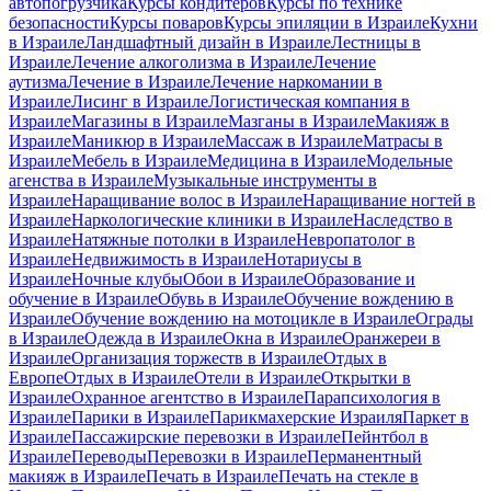
автопогрузчика
Курсы кондитеров
Курсы по технике
безопасности
Курсы поваров
Курсы эпиляции в Израиле
Кухни
в Израиле
Ландшафтный дизайн в Израиле
Лестницы в
Израиле
Лечение алкоголизма в Израиле
Лечение
аутизма
Лечение в Израиле
Лечение наркомании в
Израиле
Лисинг в Израиле
Логистическая компания в
Израиле
Магазины в Израиле
Мазганы в Израиле
Макияж в
Израиле
Маникюр в Израиле
Массаж в Израиле
Матрасы в
Израиле
Мебель в Израиле
Медицина в Израиле
Модельные
агенства в Израиле
Музыкальные инструменты в
Израиле
Наращивание волос в Израиле
Наращивание ногтей в
Израиле
Наркологические клиники в Израиле
Наследство в
Израиле
Натяжные потолки в Израиле
Невропатолог в
Израиле
Недвижимость в Израиле
Нотариусы в
Израиле
Ночные клубы
Обои в Израиле
Образование и
обучение в Израиле
Обувь в Израиле
Обучение вождению в
Израиле
Обучение вождению на мотоцикле в Израиле
Ограды
в Израиле
Одежда в Израиле
Окна в Израиле
Оранжереи в
Израиле
Организация торжеств в Израиле
Отдых в
Европе
Отдых в Израиле
Отели в Израиле
Открытки в
Израиле
Охранное агентство в Израиле
Парапсихология в
Израиле
Парики в Израиле
Парикмахерские Израиля
Паркет в
Израиле
Пассажирские перевозки в Израиле
Пейнтбол в
Израиле
Переводы
Перевозки в Израиле
Перманентный
макияж в Израиле
Печать в Израиле
Печать на стекле в