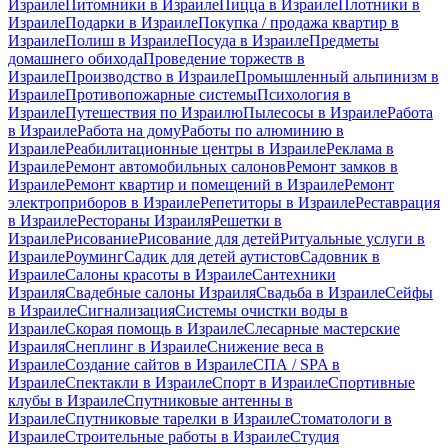
Израиле
Питомники в Израиле
Пицца в Израиле
Плотники в
Израиле
Подарки в Израиле
Покупка / продажа квартир в
Израиле
Полиш в Израиле
Посуда в Израиле
Предметы
домашнего обихода
Проведение торжеств в
Израиле
Производство в Израиле
Промышленный альпинизм в
Израиле
Противопожарные системы
Психология в
Израиле
Путешествия по Израилю
Пылесосы в Израиле
Работа
в Израиле
Работа на дому
Работы по алюминию в
Израиле
Реабилитационные центры в Израиле
Реклама в
Израиле
Ремонт автомобильных салонов
Ремонт замков в
Израиле
Ремонт квартир и помещений в Израиле
Ремонт
электроприборов в Израиле
Репетиторы в Израиле
Реставрация
в Израиле
Рестораны Израиля
Решетки в
Израиле
Рисование
Рисование для детей
Ритуальные услуги в
Израиле
Роуминг
Садик для детей аутистов
Садовник в
Израиле
Салоны красоты в Израиле
Сантехники
Израиля
Свадебные салоны Израиля
Свадьба в Израиле
Сейфы
в Израиле
Сигнализация
Системы очистки воды в
Израиле
Скорая помощь в Израиле
Слесарные мастерские
Израиля
Снеплинг в Израиле
Снижение веса в
Израиле
Создание сайтов в Израиле
СПА / SPA в
Израиле
Спектакли в Израиле
Спорт в Израиле
Спортивные
клубы в Израиле
Спутниковые антенны в
Израиле
Спутниковые тарелки в Израиле
Стоматологи в
Израиле
Строительные работы в Израиле
Студия