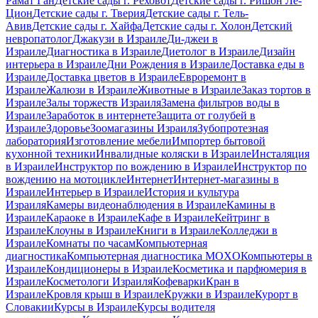
Рамат Ган
Детские сады г. Реховот
Детские сады г. Ришон Ле-
Цион
Детские сады г. Тверия
Детские сады г. Тель-
Авив
Детские сады г. Хайфа
Детские сады г. Холон
Детский
невропатолог
Джакузи в Израиле
Ди-джеи в
Израиле
Диагностика в Израиле
Диетолог в Израиле
Дизайн
интерьера в Израиле
Дни Рождения в Израиле
Доставка еды в
Израиле
Доставка цветов в Израиле
Евроремонт в
Израиле
Жалюзи в Израиле
Животные в Израиле
Заказ тортов в
Израиле
Залы торжеств Израиля
Замена фильтров воды в
Израиле
Заработок в интернете
Защита от голубей в
Израиле
Здоровье
Зоомагазины Израиля
Зубопротезная
лаборатория
Изготовление мебели
Импортер бытовой
кухонной техники
Инвалидные коляски в Израиле
Инсталяция
в Израиле
Инструктор по вождению в Израиле
Инструктор по
вождению на мотоцикле
Интернет
Интернет-магазины в
Израиле
Интерьер в Израиле
История и культура
Израиля
Камеры видеонаблюдения в Израиле
Камины в
Израиле
Караоке в Израиле
Кафе в Израиле
Кейтринг в
Израиле
Клоуны в Израиле
Книги в Израиле
Колледжи в
Израиле
Комнаты по часам
Компьютерная
диагностика
Компьютерная диагностика MOXO
Компьютеры в
Израиле
Кондиционеры в Израиле
Косметика и парфюмерия в
Израиле
Косметологи Израиля
Кофеварки
Кран в
Израиле
Кровля крыш в Израиле
Кружки в Израиле
Курорт в
Словакии
Курсы в Израиле
Курсы водителя