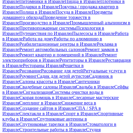
Израиле
Питомники в Израиле
Пицца в Израиле
Плотники в
Израиле
Подарки в Израиле
Покупка / продажа квартир в
Израиле
Полиш в Израиле
Посуда в Израиле
Предметы
домашнего обихода
Проведение торжеств в
Израиле
Производство в Израиле
Промышленный альпинизм в
Израиле
Противопожарные системы
Психология в
Израиле
Путешествия по Израилю
Пылесосы в Израиле
Работа
в Израиле
Работа на дому
Работы по алюминию в
Израиле
Реабилитационные центры в Израиле
Реклама в
Израиле
Ремонт автомобильных салонов
Ремонт замков в
Израиле
Ремонт квартир и помещений в Израиле
Ремонт
электроприборов в Израиле
Репетиторы в Израиле
Реставрация
в Израиле
Рестораны Израиля
Решетки в
Израиле
Рисование
Рисование для детей
Ритуальные услуги в
Израиле
Роуминг
Садик для детей аутистов
Садовник в
Израиле
Салоны красоты в Израиле
Сантехники
Израиля
Свадебные салоны Израиля
Свадьба в Израиле
Сейфы
в Израиле
Сигнализация
Системы очистки воды в
Израиле
Скорая помощь в Израиле
Слесарные мастерские
Израиля
Снеплинг в Израиле
Снижение веса в
Израиле
Создание сайтов в Израиле
СПА / SPA в
Израиле
Спектакли в Израиле
Спорт в Израиле
Спортивные
клубы в Израиле
Спутниковые антенны в
Израиле
Спутниковые тарелки в Израиле
Стоматологи в
Израиле
Строительные работы в Израиле
Студия