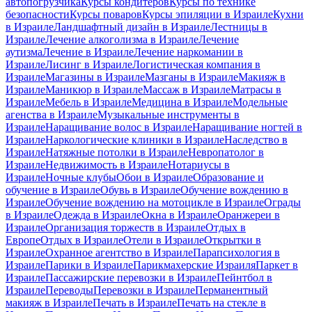
автопогрузчика
Курсы кондитеров
Курсы по технике
безопасности
Курсы поваров
Курсы эпиляции в Израиле
Кухни
в Израиле
Ландшафтный дизайн в Израиле
Лестницы в
Израиле
Лечение алкоголизма в Израиле
Лечение
аутизма
Лечение в Израиле
Лечение наркомании в
Израиле
Лисинг в Израиле
Логистическая компания в
Израиле
Магазины в Израиле
Мазганы в Израиле
Макияж в
Израиле
Маникюр в Израиле
Массаж в Израиле
Матрасы в
Израиле
Мебель в Израиле
Медицина в Израиле
Модельные
агенства в Израиле
Музыкальные инструменты в
Израиле
Наращивание волос в Израиле
Наращивание ногтей в
Израиле
Наркологические клиники в Израиле
Наследство в
Израиле
Натяжные потолки в Израиле
Невропатолог в
Израиле
Недвижимость в Израиле
Нотариусы в
Израиле
Ночные клубы
Обои в Израиле
Образование и
обучение в Израиле
Обувь в Израиле
Обучение вождению в
Израиле
Обучение вождению на мотоцикле в Израиле
Ограды
в Израиле
Одежда в Израиле
Окна в Израиле
Оранжереи в
Израиле
Организация торжеств в Израиле
Отдых в
Европе
Отдых в Израиле
Отели в Израиле
Открытки в
Израиле
Охранное агентство в Израиле
Парапсихология в
Израиле
Парики в Израиле
Парикмахерские Израиля
Паркет в
Израиле
Пассажирские перевозки в Израиле
Пейнтбол в
Израиле
Переводы
Перевозки в Израиле
Перманентный
макияж в Израиле
Печать в Израиле
Печать на стекле в