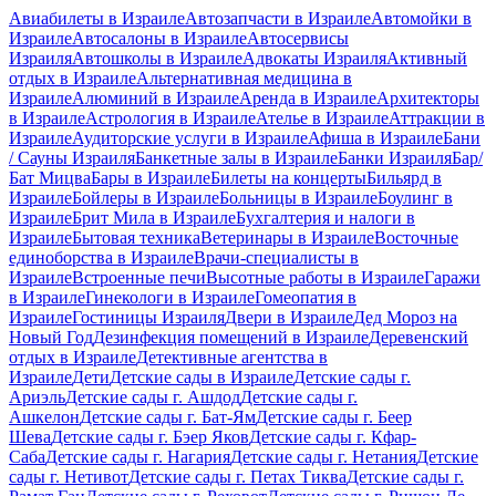
Авиабилеты в Израиле
Автозапчасти в Израиле
Автомойки в
Израиле
Автосалоны в Израиле
Автосервисы
Израиля
Автошколы в Израиле
Адвокаты Израиля
Активный
отдых в Израиле
Альтернативная медицина в
Израиле
Алюминий в Израиле
Аренда в Израиле
Архитекторы
в Израиле
Астрология в Израиле
Ателье в Израиле
Аттракции в
Израиле
Аудиторские услуги в Израиле
Афиша в Израиле
Бани
/ Сауны Израиля
Банкетные залы в Израиле
Банки Израиля
Бар/
Бат Мицва
Бары в Израиле
Билеты на концерты
Бильярд в
Израиле
Бойлеры в Израиле
Больницы в Израиле
Боулинг в
Израиле
Брит Мила в Израиле
Бухгалтерия и налоги в
Израиле
Бытовая техника
Ветеринары в Израиле
Восточные
единоборства в Израиле
Врачи-специалисты в
Израиле
Встроенные печи
Высотные работы в Израиле
Гаражи
в Израиле
Гинекологи в Израиле
Гомеопатия в
Израиле
Гостиницы Израиля
Двери в Израиле
Дед Мороз на
Новый Год
Дезинфекция помещений в Израиле
Деревенский
отдых в Израиле
Детективные агентства в
Израиле
Дети
Детские сады в Израиле
Детские сады г.
Ариэль
Детские сады г. Ашдод
Детские сады г.
Ашкелон
Детские сады г. Бат-Ям
Детские сады г. Беер
Шева
Детские сады г. Бэер Яков
Детские сады г. Кфар-
Саба
Детские сады г. Нагария
Детские сады г. Нетания
Детские
сады г. Нетивот
Детские сады г. Петах Тиква
Детские сады г.