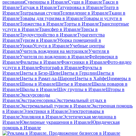
рисования
Сувениры в Израиле
Суши в Израиле
Такси в
Израиле
Татуаж в Израиле
Татуировка в Израиле
Театр в
Израиле
Театральная студия
Телевидение в Израиле
Ткани в
Израиле
Товары для туризма в Израиле
Товары и услуги в
Израиле
Торжества в Израиле
Торты в Израиле
Транспортные
услуги в Израиле
Трансфер в Израиле
Трисы в
Израиле
Трудоустройство в Израиле
Турагентства
Израиля
Туризм в Израиле
Уборка помещений в
Израиле
Уроки
Услуги в Израиле
Учебные центры
Израиля
Учитель вождения на мотоцикле
Учителя в
Израиле
Учителя по вождению в Израиле
Фейерверки в
Израиле
Фильтры в Израиле
Фокусники в Израиле
Фото-видео
услуги в Израиле
Фотограф в Израиле
Фрукты в
Израиле
Цветы в Беэр-Шеве
Цветы в Герцлии
Цветы в
Израиле
Цветы в Рамат-ха-Шароне
Цветы в Хайфе
Циммеры в
Израиле
Шины в Израиле
Шитье в Израиле
Школа поваров в
Израиле
Школы в Израиле
Шоу группы в Израиле
Шторы в
Израиле
Экскурсоводы
Израиля
Экстрасенсорика
Экстремальный отдых в
Израиле
Экстремальный туризм в Израиле
Экстренная помощь
в Израиле
Электрики в Израиле
Электротовары в
Израиле
Эпиляция в Израиле
Эстетическая медицина в
Израиле
Ювелирные украшения в Израиле
Юридическая
помощь в Израиле