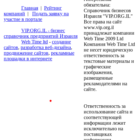
обязательна:
Главная
|
Рейтинг
Справочник бизнесов
компаний
|
Подать заявку на
Израиля "VIP.ORG.IL"
участие в портале
Все права на сайт
www.vip.org.il
VIP.ORG.IL - бизнес
принадлежат компании
справочник предприятий Израиля
Web Time 2009 Ltd
Web Time ltd
-
создание
Компания Web Time Ltd
сайтов
,
разработка веб-дизайна
,
не несет юридическую
продвижение сайтов
,
рекламные
ответственность за
площадки в интернете
текстовые материалы и
графические
изображения,
размещенные
рекламодателями на
сайте.
Ответственность за
использование сайта и
соответствующей
информации лежит
исключительно на
поставщиках
информации.