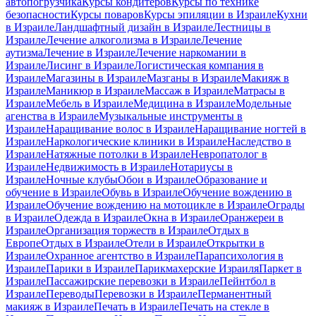
автопогрузчика
Курсы кондитеров
Курсы по технике
безопасности
Курсы поваров
Курсы эпиляции в Израиле
Кухни
в Израиле
Ландшафтный дизайн в Израиле
Лестницы в
Израиле
Лечение алкоголизма в Израиле
Лечение
аутизма
Лечение в Израиле
Лечение наркомании в
Израиле
Лисинг в Израиле
Логистическая компания в
Израиле
Магазины в Израиле
Мазганы в Израиле
Макияж в
Израиле
Маникюр в Израиле
Массаж в Израиле
Матрасы в
Израиле
Мебель в Израиле
Медицина в Израиле
Модельные
агенства в Израиле
Музыкальные инструменты в
Израиле
Наращивание волос в Израиле
Наращивание ногтей в
Израиле
Наркологические клиники в Израиле
Наследство в
Израиле
Натяжные потолки в Израиле
Невропатолог в
Израиле
Недвижимость в Израиле
Нотариусы в
Израиле
Ночные клубы
Обои в Израиле
Образование и
обучение в Израиле
Обувь в Израиле
Обучение вождению в
Израиле
Обучение вождению на мотоцикле в Израиле
Ограды
в Израиле
Одежда в Израиле
Окна в Израиле
Оранжереи в
Израиле
Организация торжеств в Израиле
Отдых в
Европе
Отдых в Израиле
Отели в Израиле
Открытки в
Израиле
Охранное агентство в Израиле
Парапсихология в
Израиле
Парики в Израиле
Парикмахерские Израиля
Паркет в
Израиле
Пассажирские перевозки в Израиле
Пейнтбол в
Израиле
Переводы
Перевозки в Израиле
Перманентный
макияж в Израиле
Печать в Израиле
Печать на стекле в