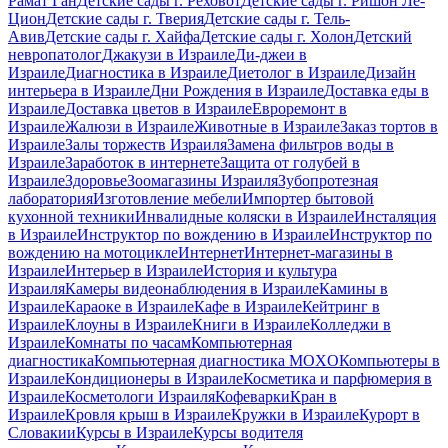
Рамат Ган
Детские сады г. Реховот
Детские сады г. Ришон Ле-
Цион
Детские сады г. Тверия
Детские сады г. Тель-
Авив
Детские сады г. Хайфа
Детские сады г. Холон
Детский
невропатолог
Джакузи в Израиле
Ди-джеи в
Израиле
Диагностика в Израиле
Диетолог в Израиле
Дизайн
интерьера в Израиле
Дни Рождения в Израиле
Доставка еды в
Израиле
Доставка цветов в Израиле
Евроремонт в
Израиле
Жалюзи в Израиле
Животные в Израиле
Заказ тортов в
Израиле
Залы торжеств Израиля
Замена фильтров воды в
Израиле
Заработок в интернете
Защита от голубей в
Израиле
Здоровье
Зоомагазины Израиля
Зубопротезная
лаборатория
Изготовление мебели
Импортер бытовой
кухонной техники
Инвалидные коляски в Израиле
Инсталяция
в Израиле
Инструктор по вождению в Израиле
Инструктор по
вождению на мотоцикле
Интернет
Интернет-магазины в
Израиле
Интерьер в Израиле
История и культура
Израиля
Камеры видеонаблюдения в Израиле
Камины в
Израиле
Караоке в Израиле
Кафе в Израиле
Кейтринг в
Израиле
Клоуны в Израиле
Книги в Израиле
Колледжи в
Израиле
Комнаты по часам
Компьютерная
диагностика
Компьютерная диагностика MOXO
Компьютеры в
Израиле
Кондиционеры в Израиле
Косметика и парфюмерия в
Израиле
Косметологи Израиля
Кофеварки
Кран в
Израиле
Кровля крыш в Израиле
Кружки в Израиле
Курорт в
Словакии
Курсы в Израиле
Курсы водителя