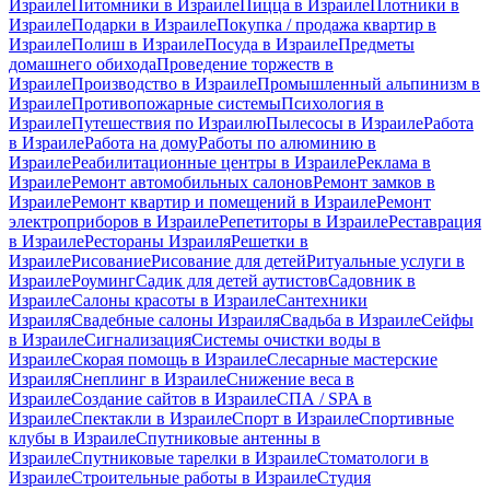
Израиле
Питомники в Израиле
Пицца в Израиле
Плотники в
Израиле
Подарки в Израиле
Покупка / продажа квартир в
Израиле
Полиш в Израиле
Посуда в Израиле
Предметы
домашнего обихода
Проведение торжеств в
Израиле
Производство в Израиле
Промышленный альпинизм в
Израиле
Противопожарные системы
Психология в
Израиле
Путешествия по Израилю
Пылесосы в Израиле
Работа
в Израиле
Работа на дому
Работы по алюминию в
Израиле
Реабилитационные центры в Израиле
Реклама в
Израиле
Ремонт автомобильных салонов
Ремонт замков в
Израиле
Ремонт квартир и помещений в Израиле
Ремонт
электроприборов в Израиле
Репетиторы в Израиле
Реставрация
в Израиле
Рестораны Израиля
Решетки в
Израиле
Рисование
Рисование для детей
Ритуальные услуги в
Израиле
Роуминг
Садик для детей аутистов
Садовник в
Израиле
Салоны красоты в Израиле
Сантехники
Израиля
Свадебные салоны Израиля
Свадьба в Израиле
Сейфы
в Израиле
Сигнализация
Системы очистки воды в
Израиле
Скорая помощь в Израиле
Слесарные мастерские
Израиля
Снеплинг в Израиле
Снижение веса в
Израиле
Создание сайтов в Израиле
СПА / SPA в
Израиле
Спектакли в Израиле
Спорт в Израиле
Спортивные
клубы в Израиле
Спутниковые антенны в
Израиле
Спутниковые тарелки в Израиле
Стоматологи в
Израиле
Строительные работы в Израиле
Студия