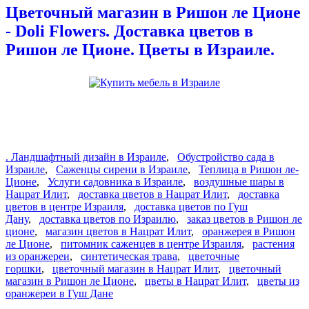
Цветочный магазин в Ришон ле Ционе
- Doli Flowers. Доставка цветов в
Ришон ле Ционе. Цветы в Израиле.
. Ландшафтный дизайн в Израиле
,
Обустройство сада в
Израиле
,
Саженцы сирени в Израиле
,
Теплица в Ришон ле-
Ционе
,
Услуги садовника в Израиле
,
воздушные шары в
Нацрат Илит
,
доставка цветов в Нацрат Илит
,
доставка
цветов в центре Израиля
,
доставка цветов по Гуш
Дану
,
доставка цветов по Израилю
,
заказ цветов в Ришон ле
ционе
,
магазин цветов в Нацрат Илит
,
оранжерея в Ришон
ле Ционе
,
питомник саженцев в центре Израиля
,
растения
из оранжереи
,
синтетическая трава
,
цветочные
горшки
,
цветочный магазин в Нацрат Илит
,
цветочный
магазин в Ришон ле Ционе
,
цветы в Нацрат Илит
,
цветы из
оранжереи в Гуш Дане