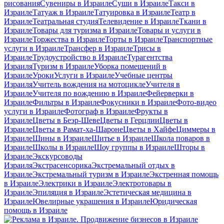
рисования
Сувениры в Израиле
Суши в Израиле
Такси в
Израиле
Татуаж в Израиле
Татуировка в Израиле
Театр в
Израиле
Театральная студия
Телевидение в Израиле
Ткани в
Израиле
Товары для туризма в Израиле
Товары и услуги в
Израиле
Торжества в Израиле
Торты в Израиле
Транспортные
услуги в Израиле
Трансфер в Израиле
Трисы в
Израиле
Трудоустройство в Израиле
Турагентства
Израиля
Туризм в Израиле
Уборка помещений в
Израиле
Уроки
Услуги в Израиле
Учебные центры
Израиля
Учитель вождения на мотоцикле
Учителя в
Израиле
Учителя по вождению в Израиле
Фейерверки в
Израиле
Фильтры в Израиле
Фокусники в Израиле
Фото-видео
услуги в Израиле
Фотограф в Израиле
Фрукты в
Израиле
Цветы в Беэр-Шеве
Цветы в Герцлии
Цветы в
Израиле
Цветы в Рамат-ха-Шароне
Цветы в Хайфе
Циммеры в
Израиле
Шины в Израиле
Шитье в Израиле
Школа поваров в
Израиле
Школы в Израиле
Шоу группы в Израиле
Шторы в
Израиле
Экскурсоводы
Израиля
Экстрасенсорика
Экстремальный отдых в
Израиле
Экстремальный туризм в Израиле
Экстренная помощь
в Израиле
Электрики в Израиле
Электротовары в
Израиле
Эпиляция в Израиле
Эстетическая медицина в
Израиле
Ювелирные украшения в Израиле
Юридическая
помощь в Израиле