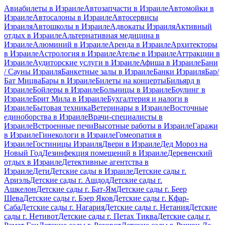
Авиабилеты в Израиле
Автозапчасти в Израиле
Автомойки в
Израиле
Автосалоны в Израиле
Автосервисы
Израиля
Автошколы в Израиле
Адвокаты Израиля
Активный
отдых в Израиле
Альтернативная медицина в
Израиле
Алюминий в Израиле
Аренда в Израиле
Архитекторы
в Израиле
Астрология в Израиле
Ателье в Израиле
Аттракции в
Израиле
Аудиторские услуги в Израиле
Афиша в Израиле
Бани
/ Сауны Израиля
Банкетные залы в Израиле
Банки Израиля
Бар/
Бат Мицва
Бары в Израиле
Билеты на концерты
Бильярд в
Израиле
Бойлеры в Израиле
Больницы в Израиле
Боулинг в
Израиле
Брит Мила в Израиле
Бухгалтерия и налоги в
Израиле
Бытовая техника
Ветеринары в Израиле
Восточные
единоборства в Израиле
Врачи-специалисты в
Израиле
Встроенные печи
Высотные работы в Израиле
Гаражи
в Израиле
Гинекологи в Израиле
Гомеопатия в
Израиле
Гостиницы Израиля
Двери в Израиле
Дед Мороз на
Новый Год
Дезинфекция помещений в Израиле
Деревенский
отдых в Израиле
Детективные агентства в
Израиле
Дети
Детские сады в Израиле
Детские сады г.
Ариэль
Детские сады г. Ашдод
Детские сады г.
Ашкелон
Детские сады г. Бат-Ям
Детские сады г. Беер
Шева
Детские сады г. Бэер Яков
Детские сады г. Кфар-
Саба
Детские сады г. Нагария
Детские сады г. Нетания
Детские
сады г. Нетивот
Детские сады г. Петах Тиква
Детские сады г.