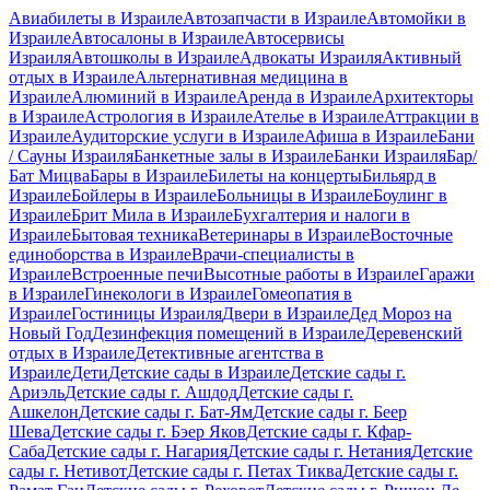
Авиабилеты в Израиле
Автозапчасти в Израиле
Автомойки в
Израиле
Автосалоны в Израиле
Автосервисы
Израиля
Автошколы в Израиле
Адвокаты Израиля
Активный
отдых в Израиле
Альтернативная медицина в
Израиле
Алюминий в Израиле
Аренда в Израиле
Архитекторы
в Израиле
Астрология в Израиле
Ателье в Израиле
Аттракции в
Израиле
Аудиторские услуги в Израиле
Афиша в Израиле
Бани
/ Сауны Израиля
Банкетные залы в Израиле
Банки Израиля
Бар/
Бат Мицва
Бары в Израиле
Билеты на концерты
Бильярд в
Израиле
Бойлеры в Израиле
Больницы в Израиле
Боулинг в
Израиле
Брит Мила в Израиле
Бухгалтерия и налоги в
Израиле
Бытовая техника
Ветеринары в Израиле
Восточные
единоборства в Израиле
Врачи-специалисты в
Израиле
Встроенные печи
Высотные работы в Израиле
Гаражи
в Израиле
Гинекологи в Израиле
Гомеопатия в
Израиле
Гостиницы Израиля
Двери в Израиле
Дед Мороз на
Новый Год
Дезинфекция помещений в Израиле
Деревенский
отдых в Израиле
Детективные агентства в
Израиле
Дети
Детские сады в Израиле
Детские сады г.
Ариэль
Детские сады г. Ашдод
Детские сады г.
Ашкелон
Детские сады г. Бат-Ям
Детские сады г. Беер
Шева
Детские сады г. Бэер Яков
Детские сады г. Кфар-
Саба
Детские сады г. Нагария
Детские сады г. Нетания
Детские
сады г. Нетивот
Детские сады г. Петах Тиква
Детские сады г.