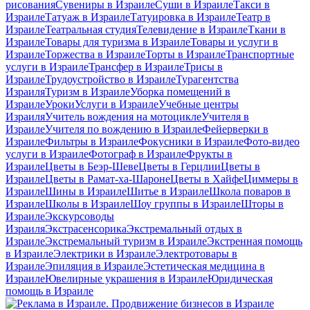
рисования
Сувениры в Израиле
Суши в Израиле
Такси в
Израиле
Татуаж в Израиле
Татуировка в Израиле
Театр в
Израиле
Театральная студия
Телевидение в Израиле
Ткани в
Израиле
Товары для туризма в Израиле
Товары и услуги в
Израиле
Торжества в Израиле
Торты в Израиле
Транспортные
услуги в Израиле
Трансфер в Израиле
Трисы в
Израиле
Трудоустройство в Израиле
Турагентства
Израиля
Туризм в Израиле
Уборка помещений в
Израиле
Уроки
Услуги в Израиле
Учебные центры
Израиля
Учитель вождения на мотоцикле
Учителя в
Израиле
Учителя по вождению в Израиле
Фейерверки в
Израиле
Фильтры в Израиле
Фокусники в Израиле
Фото-видео
услуги в Израиле
Фотограф в Израиле
Фрукты в
Израиле
Цветы в Беэр-Шеве
Цветы в Герцлии
Цветы в
Израиле
Цветы в Рамат-ха-Шароне
Цветы в Хайфе
Циммеры в
Израиле
Шины в Израиле
Шитье в Израиле
Школа поваров в
Израиле
Школы в Израиле
Шоу группы в Израиле
Шторы в
Израиле
Экскурсоводы
Израиля
Экстрасенсорика
Экстремальный отдых в
Израиле
Экстремальный туризм в Израиле
Экстренная помощь
в Израиле
Электрики в Израиле
Электротовары в
Израиле
Эпиляция в Израиле
Эстетическая медицина в
Израиле
Ювелирные украшения в Израиле
Юридическая
помощь в Израиле