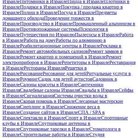
Израиле
Питомники в Израиле
Пицца в Израиле
Плотники в
Израиле
Подарки в Израиле
Покупка / продажа квартир в
Израиле
Полиш в Израиле
Посуда в Израиле
Предметы
домашнего обихода
Проведение торжеств в
Израиле
Производство в Израиле
Промышленный альпинизм в
Израиле
Противопожарные системы
Психология в
Израиле
Путешествия по Израилю
Пылесосы в Израиле
Работа
в Израиле
Работа на дому
Работы по алюминию в
Израиле
Реабилитационные центры в Израиле
Реклама в
Израиле
Ремонт автомобильных салонов
Ремонт замков в
Израиле
Ремонт квартир и помещений в Израиле
Ремонт
электроприборов в Израиле
Репетиторы в Израиле
Реставрация
в Израиле
Рестораны Израиля
Решетки в
Израиле
Рисование
Рисование для детей
Ритуальные услуги в
Израиле
Роуминг
Садик для детей аутистов
Садовник в
Израиле
Салоны красоты в Израиле
Сантехники
Израиля
Свадебные салоны Израиля
Свадьба в Израиле
Сейфы
в Израиле
Сигнализация
Системы очистки воды в
Израиле
Скорая помощь в Израиле
Слесарные мастерские
Израиля
Снеплинг в Израиле
Снижение веса в
Израиле
Создание сайтов в Израиле
СПА / SPA в
Израиле
Спектакли в Израиле
Спорт в Израиле
Спортивные
клубы в Израиле
Спутниковые антенны в
Израиле
Спутниковые тарелки в Израиле
Стоматологи в
Израиле
Строительные работы в Израиле
Студия