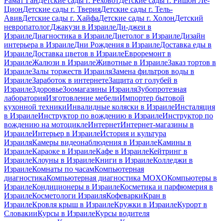
Рамат Ган
Детские сады г. Реховот
Детские сады г. Ришон Ле-
Цион
Детские сады г. Тверия
Детские сады г. Тель-
Авив
Детские сады г. Хайфа
Детские сады г. Холон
Детский
невропатолог
Джакузи в Израиле
Ди-джеи в
Израиле
Диагностика в Израиле
Диетолог в Израиле
Дизайн
интерьера в Израиле
Дни Рождения в Израиле
Доставка еды в
Израиле
Доставка цветов в Израиле
Евроремонт в
Израиле
Жалюзи в Израиле
Животные в Израиле
Заказ тортов в
Израиле
Залы торжеств Израиля
Замена фильтров воды в
Израиле
Заработок в интернете
Защита от голубей в
Израиле
Здоровье
Зоомагазины Израиля
Зубопротезная
лаборатория
Изготовление мебели
Импортер бытовой
кухонной техники
Инвалидные коляски в Израиле
Инсталяция
в Израиле
Инструктор по вождению в Израиле
Инструктор по
вождению на мотоцикле
Интернет
Интернет-магазины в
Израиле
Интерьер в Израиле
История и культура
Израиля
Камеры видеонаблюдения в Израиле
Камины в
Израиле
Караоке в Израиле
Кафе в Израиле
Кейтринг в
Израиле
Клоуны в Израиле
Книги в Израиле
Колледжи в
Израиле
Комнаты по часам
Компьютерная
диагностика
Компьютерная диагностика MOXO
Компьютеры в
Израиле
Кондиционеры в Израиле
Косметика и парфюмерия в
Израиле
Косметологи Израиля
Кофеварки
Кран в
Израиле
Кровля крыш в Израиле
Кружки в Израиле
Курорт в
Словакии
Курсы в Израиле
Курсы водителя