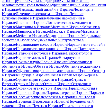
автопогрузчика
Курсы кондитеров
Курсы по технике
безопасности
Курсы поваров
Курсы эпиляции в Израиле
Кухни
в Израиле
Ландшафтный дизайн в Израиле
Лестницы в
Израиле
Лечение алкоголизма в Израиле
Лечение
аутизма
Лечение в Израиле
Лечение наркомании в
Израиле
Лисинг в Израиле
Логистическая компания в
Израиле
Магазины в Израиле
Мазганы в Израиле
Макияж в
Израиле
Маникюр в Израиле
Массаж в Израиле
Матрасы в
Израиле
Мебель в Израиле
Медицина в Израиле
Модельные
агенства в Израиле
Музыкальные инструменты в
Израиле
Наращивание волос в Израиле
Наращивание ногтей в
Израиле
Наркологические клиники в Израиле
Наследство в
Израиле
Натяжные потолки в Израиле
Невропатолог в
Израиле
Недвижимость в Израиле
Нотариусы в
Израиле
Ночные клубы
Обои в Израиле
Образование и
обучение в Израиле
Обувь в Израиле
Обучение вождению в
Израиле
Обучение вождению на мотоцикле в Израиле
Ограды
в Израиле
Одежда в Израиле
Окна в Израиле
Оранжереи в
Израиле
Организация торжеств в Израиле
Отдых в
Европе
Отдых в Израиле
Отели в Израиле
Открытки в
Израиле
Охранное агентство в Израиле
Парапсихология в
Израиле
Парики в Израиле
Парикмахерские Израиля
Паркет в
Израиле
Пассажирские перевозки в Израиле
Пейнтбол в
Израиле
Переводы
Перевозки в Израиле
Перманентный
макияж в Израиле
Печать в Израиле
Печать на стекле в