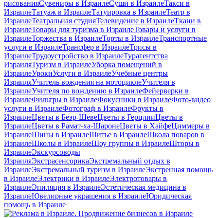
рисования
Сувениры в Израиле
Суши в Израиле
Такси в
Израиле
Татуаж в Израиле
Татуировка в Израиле
Театр в
Израиле
Театральная студия
Телевидение в Израиле
Ткани в
Израиле
Товары для туризма в Израиле
Товары и услуги в
Израиле
Торжества в Израиле
Торты в Израиле
Транспортные
услуги в Израиле
Трансфер в Израиле
Трисы в
Израиле
Трудоустройство в Израиле
Турагентства
Израиля
Туризм в Израиле
Уборка помещений в
Израиле
Уроки
Услуги в Израиле
Учебные центры
Израиля
Учитель вождения на мотоцикле
Учителя в
Израиле
Учителя по вождению в Израиле
Фейерверки в
Израиле
Фильтры в Израиле
Фокусники в Израиле
Фото-видео
услуги в Израиле
Фотограф в Израиле
Фрукты в
Израиле
Цветы в Беэр-Шеве
Цветы в Герцлии
Цветы в
Израиле
Цветы в Рамат-ха-Шароне
Цветы в Хайфе
Циммеры в
Израиле
Шины в Израиле
Шитье в Израиле
Школа поваров в
Израиле
Школы в Израиле
Шоу группы в Израиле
Шторы в
Израиле
Экскурсоводы
Израиля
Экстрасенсорика
Экстремальный отдых в
Израиле
Экстремальный туризм в Израиле
Экстренная помощь
в Израиле
Электрики в Израиле
Электротовары в
Израиле
Эпиляция в Израиле
Эстетическая медицина в
Израиле
Ювелирные украшения в Израиле
Юридическая
помощь в Израиле