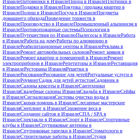
Израиле
Питомники в Израиле
Пицца в Израиле
Плотники в
Израиле
Подарки в Израиле
Покупка / продажа квартир в
Израиле
Полиш в Израиле
Посуда в Израиле
Предметы
домашнего обихода
Проведение торжеств в
Израиле
Производство в Израиле
Промышленный альпинизм в
Израиле
Противопожарные системы
Психология в
Израиле
Путешествия по Израилю
Пылесосы в Израиле
Работа
в Израиле
Работа на дому
Работы по алюминию в
Израиле
Реабилитационные центры в Израиле
Реклама в
Израиле
Ремонт автомобильных салонов
Ремонт замков в
Израиле
Ремонт квартир и помещений в Израиле
Ремонт
электроприборов в Израиле
Репетиторы в Израиле
Реставрация
в Израиле
Рестораны Израиля
Решетки в
Израиле
Рисование
Рисование для детей
Ритуальные услуги в
Израиле
Роуминг
Садик для детей аутистов
Садовник в
Израиле
Салоны красоты в Израиле
Сантехники
Израиля
Свадебные салоны Израиля
Свадьба в Израиле
Сейфы
в Израиле
Сигнализация
Системы очистки воды в
Израиле
Скорая помощь в Израиле
Слесарные мастерские
Израиля
Снеплинг в Израиле
Снижение веса в
Израиле
Создание сайтов в Израиле
СПА / SPA в
Израиле
Спектакли в Израиле
Спорт в Израиле
Спортивные
клубы в Израиле
Спутниковые антенны в
Израиле
Спутниковые тарелки в Израиле
Стоматологи в
Израиле
Строительные работы в Израиле
Студия