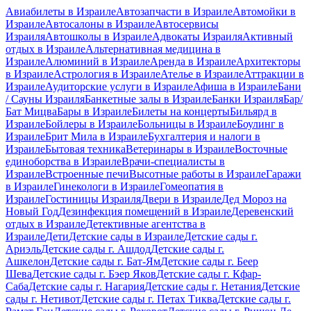
Авиабилеты в Израиле
Автозапчасти в Израиле
Автомойки в
Израиле
Автосалоны в Израиле
Автосервисы
Израиля
Автошколы в Израиле
Адвокаты Израиля
Активный
отдых в Израиле
Альтернативная медицина в
Израиле
Алюминий в Израиле
Аренда в Израиле
Архитекторы
в Израиле
Астрология в Израиле
Ателье в Израиле
Аттракции в
Израиле
Аудиторские услуги в Израиле
Афиша в Израиле
Бани
/ Сауны Израиля
Банкетные залы в Израиле
Банки Израиля
Бар/
Бат Мицва
Бары в Израиле
Билеты на концерты
Бильярд в
Израиле
Бойлеры в Израиле
Больницы в Израиле
Боулинг в
Израиле
Брит Мила в Израиле
Бухгалтерия и налоги в
Израиле
Бытовая техника
Ветеринары в Израиле
Восточные
единоборства в Израиле
Врачи-специалисты в
Израиле
Встроенные печи
Высотные работы в Израиле
Гаражи
в Израиле
Гинекологи в Израиле
Гомеопатия в
Израиле
Гостиницы Израиля
Двери в Израиле
Дед Мороз на
Новый Год
Дезинфекция помещений в Израиле
Деревенский
отдых в Израиле
Детективные агентства в
Израиле
Дети
Детские сады в Израиле
Детские сады г.
Ариэль
Детские сады г. Ашдод
Детские сады г.
Ашкелон
Детские сады г. Бат-Ям
Детские сады г. Беер
Шева
Детские сады г. Бэер Яков
Детские сады г. Кфар-
Саба
Детские сады г. Нагария
Детские сады г. Нетания
Детские
сады г. Нетивот
Детские сады г. Петах Тиква
Детские сады г.