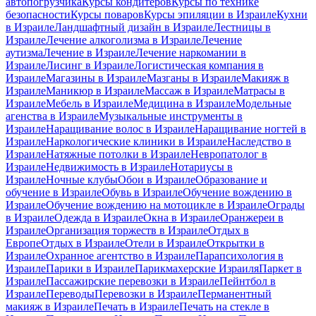
автопогрузчика
Курсы кондитеров
Курсы по технике
безопасности
Курсы поваров
Курсы эпиляции в Израиле
Кухни
в Израиле
Ландшафтный дизайн в Израиле
Лестницы в
Израиле
Лечение алкоголизма в Израиле
Лечение
аутизма
Лечение в Израиле
Лечение наркомании в
Израиле
Лисинг в Израиле
Логистическая компания в
Израиле
Магазины в Израиле
Мазганы в Израиле
Макияж в
Израиле
Маникюр в Израиле
Массаж в Израиле
Матрасы в
Израиле
Мебель в Израиле
Медицина в Израиле
Модельные
агенства в Израиле
Музыкальные инструменты в
Израиле
Наращивание волос в Израиле
Наращивание ногтей в
Израиле
Наркологические клиники в Израиле
Наследство в
Израиле
Натяжные потолки в Израиле
Невропатолог в
Израиле
Недвижимость в Израиле
Нотариусы в
Израиле
Ночные клубы
Обои в Израиле
Образование и
обучение в Израиле
Обувь в Израиле
Обучение вождению в
Израиле
Обучение вождению на мотоцикле в Израиле
Ограды
в Израиле
Одежда в Израиле
Окна в Израиле
Оранжереи в
Израиле
Организация торжеств в Израиле
Отдых в
Европе
Отдых в Израиле
Отели в Израиле
Открытки в
Израиле
Охранное агентство в Израиле
Парапсихология в
Израиле
Парики в Израиле
Парикмахерские Израиля
Паркет в
Израиле
Пассажирские перевозки в Израиле
Пейнтбол в
Израиле
Переводы
Перевозки в Израиле
Перманентный
макияж в Израиле
Печать в Израиле
Печать на стекле в