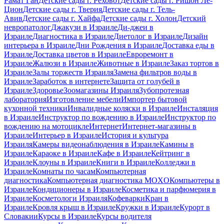
Рамат Ган
Детские сады г. Реховот
Детские сады г. Ришон Ле-
Цион
Детские сады г. Тверия
Детские сады г. Тель-
Авив
Детские сады г. Хайфа
Детские сады г. Холон
Детский
невропатолог
Джакузи в Израиле
Ди-джеи в
Израиле
Диагностика в Израиле
Диетолог в Израиле
Дизайн
интерьера в Израиле
Дни Рождения в Израиле
Доставка еды в
Израиле
Доставка цветов в Израиле
Евроремонт в
Израиле
Жалюзи в Израиле
Животные в Израиле
Заказ тортов в
Израиле
Залы торжеств Израиля
Замена фильтров воды в
Израиле
Заработок в интернете
Защита от голубей в
Израиле
Здоровье
Зоомагазины Израиля
Зубопротезная
лаборатория
Изготовление мебели
Импортер бытовой
кухонной техники
Инвалидные коляски в Израиле
Инсталяция
в Израиле
Инструктор по вождению в Израиле
Инструктор по
вождению на мотоцикле
Интернет
Интернет-магазины в
Израиле
Интерьер в Израиле
История и культура
Израиля
Камеры видеонаблюдения в Израиле
Камины в
Израиле
Караоке в Израиле
Кафе в Израиле
Кейтринг в
Израиле
Клоуны в Израиле
Книги в Израиле
Колледжи в
Израиле
Комнаты по часам
Компьютерная
диагностика
Компьютерная диагностика MOXO
Компьютеры в
Израиле
Кондиционеры в Израиле
Косметика и парфюмерия в
Израиле
Косметологи Израиля
Кофеварки
Кран в
Израиле
Кровля крыш в Израиле
Кружки в Израиле
Курорт в
Словакии
Курсы в Израиле
Курсы водителя