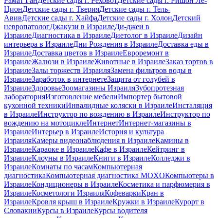
Рамат Ган
Детские сады г. Реховот
Детские сады г. Ришон Ле-
Цион
Детские сады г. Тверия
Детские сады г. Тель-
Авив
Детские сады г. Хайфа
Детские сады г. Холон
Детский
невропатолог
Джакузи в Израиле
Ди-джеи в
Израиле
Диагностика в Израиле
Диетолог в Израиле
Дизайн
интерьера в Израиле
Дни Рождения в Израиле
Доставка еды в
Израиле
Доставка цветов в Израиле
Евроремонт в
Израиле
Жалюзи в Израиле
Животные в Израиле
Заказ тортов в
Израиле
Залы торжеств Израиля
Замена фильтров воды в
Израиле
Заработок в интернете
Защита от голубей в
Израиле
Здоровье
Зоомагазины Израиля
Зубопротезная
лаборатория
Изготовление мебели
Импортер бытовой
кухонной техники
Инвалидные коляски в Израиле
Инсталяция
в Израиле
Инструктор по вождению в Израиле
Инструктор по
вождению на мотоцикле
Интернет
Интернет-магазины в
Израиле
Интерьер в Израиле
История и культура
Израиля
Камеры видеонаблюдения в Израиле
Камины в
Израиле
Караоке в Израиле
Кафе в Израиле
Кейтринг в
Израиле
Клоуны в Израиле
Книги в Израиле
Колледжи в
Израиле
Комнаты по часам
Компьютерная
диагностика
Компьютерная диагностика MOXO
Компьютеры в
Израиле
Кондиционеры в Израиле
Косметика и парфюмерия в
Израиле
Косметологи Израиля
Кофеварки
Кран в
Израиле
Кровля крыш в Израиле
Кружки в Израиле
Курорт в
Словакии
Курсы в Израиле
Курсы водителя