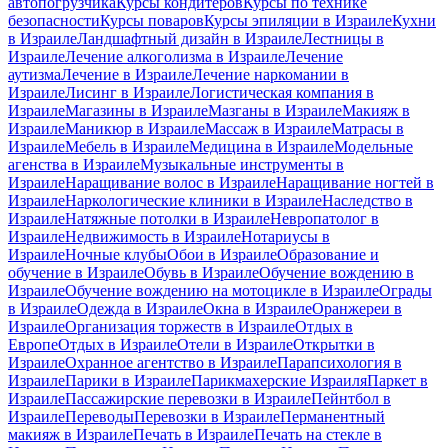
автопогрузчика
Курсы кондитеров
Курсы по технике
безопасности
Курсы поваров
Курсы эпиляции в Израиле
Кухни
в Израиле
Ландшафтный дизайн в Израиле
Лестницы в
Израиле
Лечение алкоголизма в Израиле
Лечение
аутизма
Лечение в Израиле
Лечение наркомании в
Израиле
Лисинг в Израиле
Логистическая компания в
Израиле
Магазины в Израиле
Мазганы в Израиле
Макияж в
Израиле
Маникюр в Израиле
Массаж в Израиле
Матрасы в
Израиле
Мебель в Израиле
Медицина в Израиле
Модельные
агенства в Израиле
Музыкальные инструменты в
Израиле
Наращивание волос в Израиле
Наращивание ногтей в
Израиле
Наркологические клиники в Израиле
Наследство в
Израиле
Натяжные потолки в Израиле
Невропатолог в
Израиле
Недвижимость в Израиле
Нотариусы в
Израиле
Ночные клубы
Обои в Израиле
Образование и
обучение в Израиле
Обувь в Израиле
Обучение вождению в
Израиле
Обучение вождению на мотоцикле в Израиле
Ограды
в Израиле
Одежда в Израиле
Окна в Израиле
Оранжереи в
Израиле
Организация торжеств в Израиле
Отдых в
Европе
Отдых в Израиле
Отели в Израиле
Открытки в
Израиле
Охранное агентство в Израиле
Парапсихология в
Израиле
Парики в Израиле
Парикмахерские Израиля
Паркет в
Израиле
Пассажирские перевозки в Израиле
Пейнтбол в
Израиле
Переводы
Перевозки в Израиле
Перманентный
макияж в Израиле
Печать в Израиле
Печать на стекле в