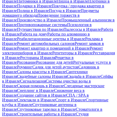
Израиле
Питомники в Израиле
Пицца в Израиле
Плотники в
Израиле
Подарки в Израиле
Покупка / продажа квартир в
Израиле
Полиш в Израиле
Посуда в Израиле
Предметы
домашнего обихода
Проведение торжеств в
Израиле
Производство в Израиле
Промышленный альпинизм в
Израиле
Противопожарные системы
Психология в
Израиле
Путешествия по Израилю
Пылесосы в Израиле
Работа
в Израиле
Работа на дому
Работы по алюминию в
Израиле
Реабилитационные центры в Израиле
Реклама в
Израиле
Ремонт автомобильных салонов
Ремонт замков в
Израиле
Ремонт квартир и помещений в Израиле
Ремонт
электроприборов в Израиле
Репетиторы в Израиле
Реставрация
в Израиле
Рестораны Израиля
Решетки в
Израиле
Рисование
Рисование для детей
Ритуальные услуги в
Израиле
Роуминг
Садик для детей аутистов
Садовник в
Израиле
Салоны красоты в Израиле
Сантехники
Израиля
Свадебные салоны Израиля
Свадьба в Израиле
Сейфы
в Израиле
Сигнализация
Системы очистки воды в
Израиле
Скорая помощь в Израиле
Слесарные мастерские
Израиля
Снеплинг в Израиле
Снижение веса в
Израиле
Создание сайтов в Израиле
СПА / SPA в
Израиле
Спектакли в Израиле
Спорт в Израиле
Спортивные
клубы в Израиле
Спутниковые антенны в
Израиле
Спутниковые тарелки в Израиле
Стоматологи в
Израиле
Строительные работы в Израиле
Студия