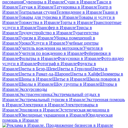
рисования
Сувениры в Израиле
Суши в Израиле
Такси в
Израиле
Татуаж в Израиле
Татуировка в Израиле
Театр в
Израиле
Театральная студия
Телевидение в Израиле
Ткани в
Израиле
Товары для туризма в Израиле
Товары и услуги в
Израиле
Торжества в Израиле
Торты в Израиле
Транспортные
услуги в Израиле
Трансфер в Израиле
Трисы в
Израиле
Трудоустройство в Израиле
Турагентства
Израиля
Туризм в Израиле
Уборка помещений в
Израиле
Уроки
Услуги в Израиле
Учебные центры
Израиля
Учитель вождения на мотоцикле
Учителя в
Израиле
Учителя по вождению в Израиле
Фейерверки в
Израиле
Фильтры в Израиле
Фокусники в Израиле
Фото-видео
услуги в Израиле
Фотограф в Израиле
Фрукты в
Израиле
Цветы в Беэр-Шеве
Цветы в Герцлии
Цветы в
Израиле
Цветы в Рамат-ха-Шароне
Цветы в Хайфе
Циммеры в
Израиле
Шины в Израиле
Шитье в Израиле
Школа поваров в
Израиле
Школы в Израиле
Шоу группы в Израиле
Шторы в
Израиле
Экскурсоводы
Израиля
Экстрасенсорика
Экстремальный отдых в
Израиле
Экстремальный туризм в Израиле
Экстренная помощь
в Израиле
Электрики в Израиле
Электротовары в
Израиле
Эпиляция в Израиле
Эстетическая медицина в
Израиле
Ювелирные украшения в Израиле
Юридическая
помощь в Израиле