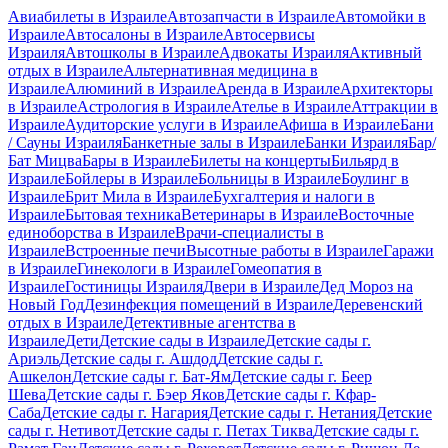
Авиабилеты в Израиле
Автозапчасти в Израиле
Автомойки в
Израиле
Автосалоны в Израиле
Автосервисы
Израиля
Автошколы в Израиле
Адвокаты Израиля
Активный
отдых в Израиле
Альтернативная медицина в
Израиле
Алюминий в Израиле
Аренда в Израиле
Архитекторы
в Израиле
Астрология в Израиле
Ателье в Израиле
Аттракции в
Израиле
Аудиторские услуги в Израиле
Афиша в Израиле
Бани
/ Сауны Израиля
Банкетные залы в Израиле
Банки Израиля
Бар/
Бат Мицва
Бары в Израиле
Билеты на концерты
Бильярд в
Израиле
Бойлеры в Израиле
Больницы в Израиле
Боулинг в
Израиле
Брит Мила в Израиле
Бухгалтерия и налоги в
Израиле
Бытовая техника
Ветеринары в Израиле
Восточные
единоборства в Израиле
Врачи-специалисты в
Израиле
Встроенные печи
Высотные работы в Израиле
Гаражи
в Израиле
Гинекологи в Израиле
Гомеопатия в
Израиле
Гостиницы Израиля
Двери в Израиле
Дед Мороз на
Новый Год
Дезинфекция помещений в Израиле
Деревенский
отдых в Израиле
Детективные агентства в
Израиле
Дети
Детские сады в Израиле
Детские сады г.
Ариэль
Детские сады г. Ашдод
Детские сады г.
Ашкелон
Детские сады г. Бат-Ям
Детские сады г. Беер
Шева
Детские сады г. Бэер Яков
Детские сады г. Кфар-
Саба
Детские сады г. Нагария
Детские сады г. Нетания
Детские
сады г. Нетивот
Детские сады г. Петах Тиква
Детские сады г.