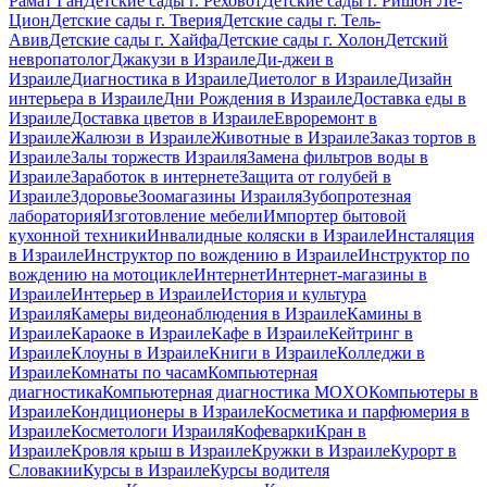
Рамат Ган
Детские сады г. Реховот
Детские сады г. Ришон Ле-
Цион
Детские сады г. Тверия
Детские сады г. Тель-
Авив
Детские сады г. Хайфа
Детские сады г. Холон
Детский
невропатолог
Джакузи в Израиле
Ди-джеи в
Израиле
Диагностика в Израиле
Диетолог в Израиле
Дизайн
интерьера в Израиле
Дни Рождения в Израиле
Доставка еды в
Израиле
Доставка цветов в Израиле
Евроремонт в
Израиле
Жалюзи в Израиле
Животные в Израиле
Заказ тортов в
Израиле
Залы торжеств Израиля
Замена фильтров воды в
Израиле
Заработок в интернете
Защита от голубей в
Израиле
Здоровье
Зоомагазины Израиля
Зубопротезная
лаборатория
Изготовление мебели
Импортер бытовой
кухонной техники
Инвалидные коляски в Израиле
Инсталяция
в Израиле
Инструктор по вождению в Израиле
Инструктор по
вождению на мотоцикле
Интернет
Интернет-магазины в
Израиле
Интерьер в Израиле
История и культура
Израиля
Камеры видеонаблюдения в Израиле
Камины в
Израиле
Караоке в Израиле
Кафе в Израиле
Кейтринг в
Израиле
Клоуны в Израиле
Книги в Израиле
Колледжи в
Израиле
Комнаты по часам
Компьютерная
диагностика
Компьютерная диагностика MOXO
Компьютеры в
Израиле
Кондиционеры в Израиле
Косметика и парфюмерия в
Израиле
Косметологи Израиля
Кофеварки
Кран в
Израиле
Кровля крыш в Израиле
Кружки в Израиле
Курорт в
Словакии
Курсы в Израиле
Курсы водителя