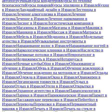
автопогрузчика
Курсы кондитеров
Курсы по технике
безопасности
Курсы поваров
Курсы эпиляции в Израиле
Кухни
в Израиле
Ландшафтный дизайн в Израиле
Лестницы в
Израиле
Лечение алкоголизма в Израиле
Лечение
аутизма
Лечение в Израиле
Лечение наркомании в
Израиле
Лисинг в Израиле
Логистическая компания в
Израиле
Магазины в Израиле
Мазганы в Израиле
Макияж в
Израиле
Маникюр в Израиле
Массаж в Израиле
Матрасы в
Израиле
Мебель в Израиле
Медицина в Израиле
Модельные
агенства в Израиле
Музыкальные инструменты в
Израиле
Наращивание волос в Израиле
Наращивание ногтей в
Израиле
Наркологические клиники в Израиле
Наследство в
Израиле
Натяжные потолки в Израиле
Невропатолог в
Израиле
Недвижимость в Израиле
Нотариусы в
Израиле
Ночные клубы
Обои в Израиле
Образование и
обучение в Израиле
Обувь в Израиле
Обучение вождению в
Израиле
Обучение вождению на мотоцикле в Израиле
Ограды
в Израиле
Одежда в Израиле
Окна в Израиле
Оранжереи в
Израиле
Организация торжеств в Израиле
Отдых в
Европе
Отдых в Израиле
Отели в Израиле
Открытки в
Израиле
Охранное агентство в Израиле
Парапсихология в
Израиле
Парики в Израиле
Парикмахерские Израиля
Паркет в
Израиле
Пассажирские перевозки в Израиле
Пейнтбол в
Израиле
Переводы
Перевозки в Израиле
Перманентный
макияж в Израиле
Печать в Израиле
Печать на стекле в