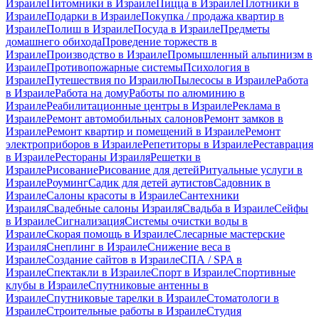
Израиле
Питомники в Израиле
Пицца в Израиле
Плотники в
Израиле
Подарки в Израиле
Покупка / продажа квартир в
Израиле
Полиш в Израиле
Посуда в Израиле
Предметы
домашнего обихода
Проведение торжеств в
Израиле
Производство в Израиле
Промышленный альпинизм в
Израиле
Противопожарные системы
Психология в
Израиле
Путешествия по Израилю
Пылесосы в Израиле
Работа
в Израиле
Работа на дому
Работы по алюминию в
Израиле
Реабилитационные центры в Израиле
Реклама в
Израиле
Ремонт автомобильных салонов
Ремонт замков в
Израиле
Ремонт квартир и помещений в Израиле
Ремонт
электроприборов в Израиле
Репетиторы в Израиле
Реставрация
в Израиле
Рестораны Израиля
Решетки в
Израиле
Рисование
Рисование для детей
Ритуальные услуги в
Израиле
Роуминг
Садик для детей аутистов
Садовник в
Израиле
Салоны красоты в Израиле
Сантехники
Израиля
Свадебные салоны Израиля
Свадьба в Израиле
Сейфы
в Израиле
Сигнализация
Системы очистки воды в
Израиле
Скорая помощь в Израиле
Слесарные мастерские
Израиля
Снеплинг в Израиле
Снижение веса в
Израиле
Создание сайтов в Израиле
СПА / SPA в
Израиле
Спектакли в Израиле
Спорт в Израиле
Спортивные
клубы в Израиле
Спутниковые антенны в
Израиле
Спутниковые тарелки в Израиле
Стоматологи в
Израиле
Строительные работы в Израиле
Студия