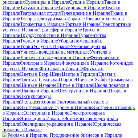
рисования
Сувениры в Израиле
Суши в Израиле
Такси в
Израиле
Татуаж в Израиле
Татуировка в Израиле
Театр в
Израиле
Театральная студия
Телевидение в Израиле
Ткани в
Израиле
Товары для туризма в Израиле
Товары и услуги в
Израиле
Торжества в Израиле
Торты в Израиле
Транспортные
услуги в Израиле
Трансфер в Израиле
Трисы в
Израиле
Трудоустройство в Израиле
Турагентства
Израиля
Туризм в Израиле
Уборка помещений в
Израиле
Уроки
Услуги в Израиле
Учебные центры
Израиля
Учитель вождения на мотоцикле
Учителя в
Израиле
Учителя по вождению в Израиле
Фейерверки в
Израиле
Фильтры в Израиле
Фокусники в Израиле
Фото-видео
услуги в Израиле
Фотограф в Израиле
Фрукты в
Израиле
Цветы в Беэр-Шеве
Цветы в Герцлии
Цветы в
Израиле
Цветы в Рамат-ха-Шароне
Цветы в Хайфе
Циммеры в
Израиле
Шины в Израиле
Шитье в Израиле
Школа поваров в
Израиле
Школы в Израиле
Шоу группы в Израиле
Шторы в
Израиле
Экскурсоводы
Израиля
Экстрасенсорика
Экстремальный отдых в
Израиле
Экстремальный туризм в Израиле
Экстренная помощь
в Израиле
Электрики в Израиле
Электротовары в
Израиле
Эпиляция в Израиле
Эстетическая медицина в
Израиле
Ювелирные украшения в Израиле
Юридическая
помощь в Израиле