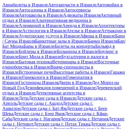
Авиабилеты в Израиле
Автозапчасти в Израиле
Автомойки в
Израиле
Автосалоны в Израиле
Автосервисы
Израиля
Автошколы в Израиле
Адвокаты Израиля
Активный
отдых в Израиле
Альтернативная медицина в
Израиле
Алюминий в Израиле
Аренда в Израиле
Архитекторы
в Израиле
Астрология в Израиле
Ателье в Израиле
Аттракции в
Израиле
Аудиторские услуги в Израиле
Афиша в Израиле
Бани
/ Сауны Израиля
Банкетные залы в Израиле
Банки Израиля
Бар/
Бат Мицва
Бары в Израиле
Билеты на концерты
Бильярд в
Израиле
Бойлеры в Израиле
Больницы в Израиле
Боулинг в
Израиле
Брит Мила в Израиле
Бухгалтерия и налоги в
Израиле
Бытовая техника
Ветеринары в Израиле
Восточные
единоборства в Израиле
Врачи-специалисты в
Израиле
Встроенные печи
Высотные работы в Израиле
Гаражи
в Израиле
Гинекологи в Израиле
Гомеопатия в
Израиле
Гостиницы Израиля
Двери в Израиле
Дед Мороз на
Новый Год
Дезинфекция помещений в Израиле
Деревенский
отдых в Израиле
Детективные агентства в
Израиле
Дети
Детские сады в Израиле
Детские сады г.
Ариэль
Детские сады г. Ашдод
Детские сады г.
Ашкелон
Детские сады г. Бат-Ям
Детские сады г. Беер
Шева
Детские сады г. Бэер Яков
Детские сады г. Кфар-
Саба
Детские сады г. Нагария
Детские сады г. Нетания
Детские
сады г. Нетивот
Детские сады г. Петах Тиква
Детские сады г.