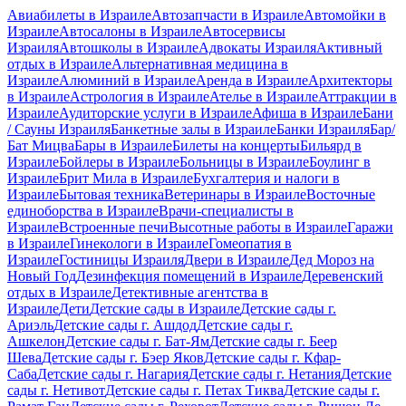
Авиабилеты в Израиле
Автозапчасти в Израиле
Автомойки в
Израиле
Автосалоны в Израиле
Автосервисы
Израиля
Автошколы в Израиле
Адвокаты Израиля
Активный
отдых в Израиле
Альтернативная медицина в
Израиле
Алюминий в Израиле
Аренда в Израиле
Архитекторы
в Израиле
Астрология в Израиле
Ателье в Израиле
Аттракции в
Израиле
Аудиторские услуги в Израиле
Афиша в Израиле
Бани
/ Сауны Израиля
Банкетные залы в Израиле
Банки Израиля
Бар/
Бат Мицва
Бары в Израиле
Билеты на концерты
Бильярд в
Израиле
Бойлеры в Израиле
Больницы в Израиле
Боулинг в
Израиле
Брит Мила в Израиле
Бухгалтерия и налоги в
Израиле
Бытовая техника
Ветеринары в Израиле
Восточные
единоборства в Израиле
Врачи-специалисты в
Израиле
Встроенные печи
Высотные работы в Израиле
Гаражи
в Израиле
Гинекологи в Израиле
Гомеопатия в
Израиле
Гостиницы Израиля
Двери в Израиле
Дед Мороз на
Новый Год
Дезинфекция помещений в Израиле
Деревенский
отдых в Израиле
Детективные агентства в
Израиле
Дети
Детские сады в Израиле
Детские сады г.
Ариэль
Детские сады г. Ашдод
Детские сады г.
Ашкелон
Детские сады г. Бат-Ям
Детские сады г. Беер
Шева
Детские сады г. Бэер Яков
Детские сады г. Кфар-
Саба
Детские сады г. Нагария
Детские сады г. Нетания
Детские
сады г. Нетивот
Детские сады г. Петах Тиква
Детские сады г.