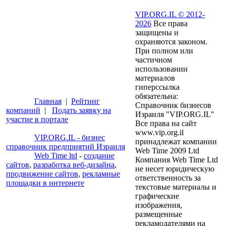
VIP.ORG.IL © 2012-
2026
Все права
защищены и
охраняются законом.
При полном или
частичном
использовании
материалов
гиперссылка
обязательна:
Главная
|
Рейтинг
Справочник бизнесов
компаний
|
Подать заявку на
Израиля "VIP.ORG.IL"
участие в портале
Все права на сайт
www.vip.org.il
VIP.ORG.IL - бизнес
принадлежат компании
справочник предприятий Израиля
Web Time 2009 Ltd
Web Time ltd
-
создание
Компания Web Time Ltd
сайтов
,
разработка веб-дизайна
,
не несет юридическую
продвижение сайтов
,
рекламные
ответственность за
площадки в интернете
текстовые материалы и
графические
изображения,
размещенные
рекламодателями на