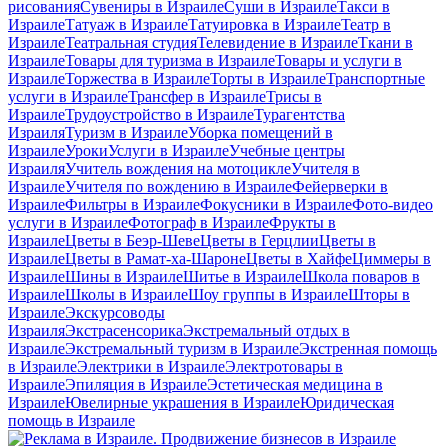
рисования
Сувениры в Израиле
Суши в Израиле
Такси в
Израиле
Татуаж в Израиле
Татуировка в Израиле
Театр в
Израиле
Театральная студия
Телевидение в Израиле
Ткани в
Израиле
Товары для туризма в Израиле
Товары и услуги в
Израиле
Торжества в Израиле
Торты в Израиле
Транспортные
услуги в Израиле
Трансфер в Израиле
Трисы в
Израиле
Трудоустройство в Израиле
Турагентства
Израиля
Туризм в Израиле
Уборка помещений в
Израиле
Уроки
Услуги в Израиле
Учебные центры
Израиля
Учитель вождения на мотоцикле
Учителя в
Израиле
Учителя по вождению в Израиле
Фейерверки в
Израиле
Фильтры в Израиле
Фокусники в Израиле
Фото-видео
услуги в Израиле
Фотограф в Израиле
Фрукты в
Израиле
Цветы в Беэр-Шеве
Цветы в Герцлии
Цветы в
Израиле
Цветы в Рамат-ха-Шароне
Цветы в Хайфе
Циммеры в
Израиле
Шины в Израиле
Шитье в Израиле
Школа поваров в
Израиле
Школы в Израиле
Шоу группы в Израиле
Шторы в
Израиле
Экскурсоводы
Израиля
Экстрасенсорика
Экстремальный отдых в
Израиле
Экстремальный туризм в Израиле
Экстренная помощь
в Израиле
Электрики в Израиле
Электротовары в
Израиле
Эпиляция в Израиле
Эстетическая медицина в
Израиле
Ювелирные украшения в Израиле
Юридическая
помощь в Израиле