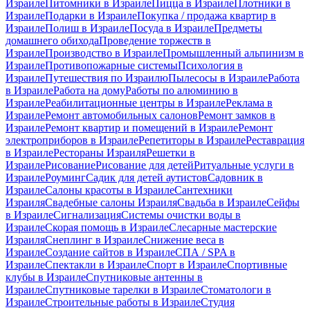
Израиле
Питомники в Израиле
Пицца в Израиле
Плотники в
Израиле
Подарки в Израиле
Покупка / продажа квартир в
Израиле
Полиш в Израиле
Посуда в Израиле
Предметы
домашнего обихода
Проведение торжеств в
Израиле
Производство в Израиле
Промышленный альпинизм в
Израиле
Противопожарные системы
Психология в
Израиле
Путешествия по Израилю
Пылесосы в Израиле
Работа
в Израиле
Работа на дому
Работы по алюминию в
Израиле
Реабилитационные центры в Израиле
Реклама в
Израиле
Ремонт автомобильных салонов
Ремонт замков в
Израиле
Ремонт квартир и помещений в Израиле
Ремонт
электроприборов в Израиле
Репетиторы в Израиле
Реставрация
в Израиле
Рестораны Израиля
Решетки в
Израиле
Рисование
Рисование для детей
Ритуальные услуги в
Израиле
Роуминг
Садик для детей аутистов
Садовник в
Израиле
Салоны красоты в Израиле
Сантехники
Израиля
Свадебные салоны Израиля
Свадьба в Израиле
Сейфы
в Израиле
Сигнализация
Системы очистки воды в
Израиле
Скорая помощь в Израиле
Слесарные мастерские
Израиля
Снеплинг в Израиле
Снижение веса в
Израиле
Создание сайтов в Израиле
СПА / SPA в
Израиле
Спектакли в Израиле
Спорт в Израиле
Спортивные
клубы в Израиле
Спутниковые антенны в
Израиле
Спутниковые тарелки в Израиле
Стоматологи в
Израиле
Строительные работы в Израиле
Студия