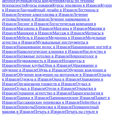
автопогрузчика
Курсы кондитеров
Курсы по технике
безопасности
Курсы поваров
Курсы эпиляции в Израиле
Кухни
в Израиле
Ландшафтный дизайн в Израиле
Лестницы в
Израиле
Лечение алкоголизма в Израиле
Лечение
аутизма
Лечение в Израиле
Лечение наркомании в
Израиле
Лисинг в Израиле
Логистическая компания в
Израиле
Магазины в Израиле
Мазганы в Израиле
Макияж в
Израиле
Маникюр в Израиле
Массаж в Израиле
Матрасы в
Израиле
Мебель в Израиле
Медицина в Израиле
Модельные
агенства в Израиле
Музыкальные инструменты в
Израиле
Наращивание волос в Израиле
Наращивание ногтей в
Израиле
Наркологические клиники в Израиле
Наследство в
Израиле
Натяжные потолки в Израиле
Невропатолог в
Израиле
Недвижимость в Израиле
Нотариусы в
Израиле
Ночные клубы
Обои в Израиле
Образование и
обучение в Израиле
Обувь в Израиле
Обучение вождению в
Израиле
Обучение вождению на мотоцикле в Израиле
Ограды
в Израиле
Одежда в Израиле
Окна в Израиле
Оранжереи в
Израиле
Организация торжеств в Израиле
Отдых в
Европе
Отдых в Израиле
Отели в Израиле
Открытки в
Израиле
Охранное агентство в Израиле
Парапсихология в
Израиле
Парики в Израиле
Парикмахерские Израиля
Паркет в
Израиле
Пассажирские перевозки в Израиле
Пейнтбол в
Израиле
Переводы
Перевозки в Израиле
Перманентный
макияж в Израиле
Печать в Израиле
Печать на стекле в