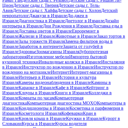
Рамат Ган
Детские сады г. Реховот
Детские сады г. Ришон Ле-
Цион
Детские сады г. Тверия
Детские сады г. Тель-
Авив
Детские сады г. Хайфа
Детские сады г. Холон
Детский
невропатолог
Джакузи в Израиле
Ди-джеи в
Израиле
Диагностика в Израиле
Диетолог в Израиле
Дизайн
интерьера в Израиле
Дни Рождения в Израиле
Доставка еды в
Израиле
Доставка цветов в Израиле
Евроремонт в
Израиле
Жалюзи в Израиле
Животные в Израиле
Заказ тортов в
Израиле
Залы торжеств Израиля
Замена фильтров воды в
Израиле
Заработок в интернете
Защита от голубей в
Израиле
Здоровье
Зоомагазины Израиля
Зубопротезная
лаборатория
Изготовление мебели
Импортер бытовой
кухонной техники
Инвалидные коляски в Израиле
Инсталяция
в Израиле
Инструктор по вождению в Израиле
Инструктор по
вождению на мотоцикле
Интернет
Интернет-магазины в
Израиле
Интерьер в Израиле
История и культура
Израиля
Камеры видеонаблюдения в Израиле
Камины в
Израиле
Караоке в Израиле
Кафе в Израиле
Кейтринг в
Израиле
Клоуны в Израиле
Книги в Израиле
Колледжи в
Израиле
Комнаты по часам
Компьютерная
диагностика
Компьютерная диагностика MOXO
Компьютеры в
Израиле
Кондиционеры в Израиле
Косметика и парфюмерия в
Израиле
Косметологи Израиля
Кофеварки
Кран в
Израиле
Кровля крыш в Израиле
Кружки в Израиле
Курорт в
Словакии
Курсы в Израиле
Курсы водителя