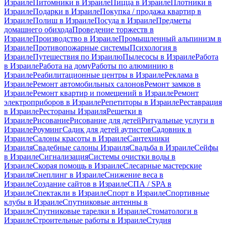
Израиле
Питомники в Израиле
Пицца в Израиле
Плотники в
Израиле
Подарки в Израиле
Покупка / продажа квартир в
Израиле
Полиш в Израиле
Посуда в Израиле
Предметы
домашнего обихода
Проведение торжеств в
Израиле
Производство в Израиле
Промышленный альпинизм в
Израиле
Противопожарные системы
Психология в
Израиле
Путешествия по Израилю
Пылесосы в Израиле
Работа
в Израиле
Работа на дому
Работы по алюминию в
Израиле
Реабилитационные центры в Израиле
Реклама в
Израиле
Ремонт автомобильных салонов
Ремонт замков в
Израиле
Ремонт квартир и помещений в Израиле
Ремонт
электроприборов в Израиле
Репетиторы в Израиле
Реставрация
в Израиле
Рестораны Израиля
Решетки в
Израиле
Рисование
Рисование для детей
Ритуальные услуги в
Израиле
Роуминг
Садик для детей аутистов
Садовник в
Израиле
Салоны красоты в Израиле
Сантехники
Израиля
Свадебные салоны Израиля
Свадьба в Израиле
Сейфы
в Израиле
Сигнализация
Системы очистки воды в
Израиле
Скорая помощь в Израиле
Слесарные мастерские
Израиля
Снеплинг в Израиле
Снижение веса в
Израиле
Создание сайтов в Израиле
СПА / SPA в
Израиле
Спектакли в Израиле
Спорт в Израиле
Спортивные
клубы в Израиле
Спутниковые антенны в
Израиле
Спутниковые тарелки в Израиле
Стоматологи в
Израиле
Строительные работы в Израиле
Студия