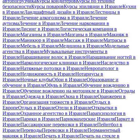
автопогрузчика
Курсы кондитеров
Курсы по технике
безопасности
Курсы поваров
Курсы эпиляции в Израиле
Кухни
в Израиле
Ландшафтный дизайн в Израиле
Лестницы в
Израиле
Лечение алкоголизма в Израиле
Лечение
аутизма
Лечение в Израиле
Лечение наркомании в
Израиле
Лисинг в Израиле
Логистическая компания в
Израиле
Магазины в Израиле
Мазганы в Израиле
Макияж в
Израиле
Маникюр в Израиле
Массаж в Израиле
Матрасы в
Израиле
Мебель в Израиле
Медицина в Израиле
Модельные
агенства в Израиле
Музыкальные инструменты в
Израиле
Наращивание волос в Израиле
Наращивание ногтей в
Израиле
Наркологические клиники в Израиле
Наследство в
Израиле
Натяжные потолки в Израиле
Невропатолог в
Израиле
Недвижимость в Израиле
Нотариусы в
Израиле
Ночные клубы
Обои в Израиле
Образование и
обучение в Израиле
Обувь в Израиле
Обучение вождению в
Израиле
Обучение вождению на мотоцикле в Израиле
Ограды
в Израиле
Одежда в Израиле
Окна в Израиле
Оранжереи в
Израиле
Организация торжеств в Израиле
Отдых в
Европе
Отдых в Израиле
Отели в Израиле
Открытки в
Израиле
Охранное агентство в Израиле
Парапсихология в
Израиле
Парики в Израиле
Парикмахерские Израиля
Паркет в
Израиле
Пассажирские перевозки в Израиле
Пейнтбол в
Израиле
Переводы
Перевозки в Израиле
Перманентный
макияж в Израиле
Печать в Израиле
Печать на стекле в