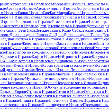
раиле
Автосалоны в Израиле
Автосервисы Израиля
Автошколы в 
иле
Аренда в Израиле
Архитекторы в Израиле
Астрология в Изра
 в Израиле
Банки Израиля
Бар/Бат Мицва
Бары в Израиле
Билеты 
налоги в Израиле
Бытовая техника
Ветеринары в Израиле
Восточн
 Израиле
Гинекологи в Израиле
Гомеопатия в Израиле
Гостиницы 
е агентства в Израиле
Дети
Детские сады в Израиле
Детские сады
кие сады г. Бэер Яков
Детские сады г. Кфар-Саба
Детские сады г. 
еховот
Детские сады г. Ришон Ле-Цион
Детские сады г. Тверия
Дет
аиле
Диагностика в Израиле
Диетолог в Израиле
Дизайн интерьера
зи в Израиле
Животные в Израиле
Заказ тортов в Израиле
Залы то
зраиля
Зубопротезная лаборатория
Изготовление мебели
Импортер
аиле
Инструктор по вождению на мотоцикле
Интернет
Интернет-м
е
Караоке в Израиле
Кафе в Израиле
Кейтринг в Израиле
Клоуны в
 MOXO
Компьютеры в Израиле
Кондиционеры в Израиле
Косметика
Словакии
Курсы в Израиле
Курсы водителя автопогрузчика
Курсы 
ый дизайн в Израиле
Лестницы в Израиле
Лечение алкоголизма 
ия в Израиле
Магазины в Израиле
Мазганы в Израиле
Макияж в И
ства в Израиле
Музыкальные инструменты в Израиле
Наращивани
аиле
Натяжные потолки в Израиле
Невропатолог в Израиле
Недви
чение вождению в Израиле
Обучение вождению на мотоцикле в
Отдых в Европе
Отдых в Израиле
Отели в Израиле
Открытки в И
зраиле
Пассажирские перевозки в Израиле
Пейнтбол в Израиле
Пе
 в Израиле
Пицца в Израиле
Плотники в Израиле
Подарки в Изр
ение торжеств в Израиле
Производство в Израиле
Промышленный