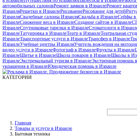
в Израиле
Путешествия по Израилю
Пылесосы в Израиле
Работа
автомобильных салонов
Ремонт замков в Израиле
Ремонт кварт
Израиля
Решетки в Израиле
Рисование
Рисование для детей
Риту
Израиля
Свадебные салоны Израиля
Свадьба в Израиле
Сейфы в
Израиле
Снижение веса в Израиле
Создание сайтов в Израиле
СП
Израиле
Спутниковые тарелки в Израиле
Стоматологи в Израил
Израиле
Татуировка в Израиле
Театр в Израиле
Театральная студ
Израиле
Транспортные услуги в Израиле
Трансфер в Израиле
Тр
Израиле
Учебные центры Израиля
Учитель вождения на мотоци
видео услуги в Израиле
Фотограф в Израиле
Фрукты в Израиле
Израиле
Шитье в Израиле
Школа поваров в Израиле
Школы в Из
Израиле
Экстремальный туризм в Израиле
Экстренная помощь в
украшения в Израиле
Юридическая помощь в Израиле
КАТЕГОРИИ
Главная
Товары и услуги в Израиле
Бытовая техника