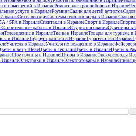
 в Израиле
Работа на дому
Работы по алюминию в Израиле
Реабил
ир и помещений в Израиле
Ремонт электроприборов в Израиле
Ре
альные услуги в Израиле
Роуминг
Садик для детей аутистов
Садов
 Израиле
Сигнализация
Системы очистки воды в Израиле
Скорая 
А / SPA в Израиле
Спектакли в Израиле
Спорт в Израиле
Спорти
е
Строительные работы в Израиле
Студия рисования
Сувениры в 
ия
Телевидение в Израиле
Ткани в Израиле
Товары для туризма в 
исы в Израиле
Трудоустройство в Израиле
Турагентства Израиля
Т
кле
Учителя в Израиле
Учителя по вождению в Израиле
Фейерверк
Цветы в Беэр-Шеве
Цветы в Герцлии
Цветы в Израиле
Цветы в Ра
раиле
Шоу группы в Израиле
Шторы в Израиле
Экскурсоводы Из
 Израиле
Электрики в Израиле
Электротовары в Израиле
Эпиляци