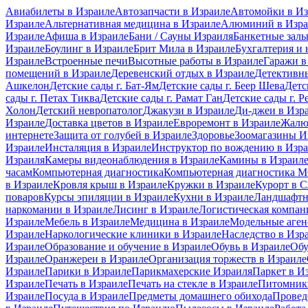
Авиабилеты в Израиле
Автозапчасти в Израиле
Автомойки в Из
Израиле
Альтернативная медицина в Израиле
Алюминий в Изра
Израиле
Афиша в Израиле
Бани / Сауны Израиля
Банкетные залы
Израиле
Боулинг в Израиле
Брит Мила в Израиле
Бухгалтерия и 
Израиле
Встроенные печи
Высотные работы в Израиле
Гаражи в
помещений в Израиле
Деревенский отдых в Израиле
Детективны
Ашкелон
Детские сады г. Бат-Ям
Детские сады г. Беер Шева
Детс
сады г. Петах Тиква
Детские сады г. Рамат Ган
Детские сады г. Р
Холон
Детский невропатолог
Джакузи в Израиле
Ди-джеи в Изр
Израиле
Доставка цветов в Израиле
Евроремонт в Израиле
Жалю
интернете
Защита от голубей в Израиле
Здоровье
Зоомагазины И
Израиле
Инсталяция в Израиле
Инструктор по вождению в Изр
Израиля
Камеры видеонаблюдения в Израиле
Камины в Израил
часам
Компьютерная диагностика
Компьютерная диагностика
в Израиле
Кровля крыш в Израиле
Кружки в Израиле
Курорт в 
поваров
Курсы эпиляции в Израиле
Кухни в Израиле
Ландшафтн
наркомании в Израиле
Лисинг в Израиле
Логистическая компан
Израиле
Мебель в Израиле
Медицина в Израиле
Модельные аген
Израиле
Наркологические клиники в Израиле
Наследство в Изр
Израиле
Образование и обучение в Израиле
Обувь в Израиле
Обу
Израиле
Оранжереи в Израиле
Организация торжеств в Израиле
Израиле
Парики в Израиле
Парикмахерские Израиля
Паркет в И
Израиле
Печать в Израиле
Печать на стекле в Израиле
Питомники
Израиле
Посуда в Израиле
Предметы домашнего обихода
Провед