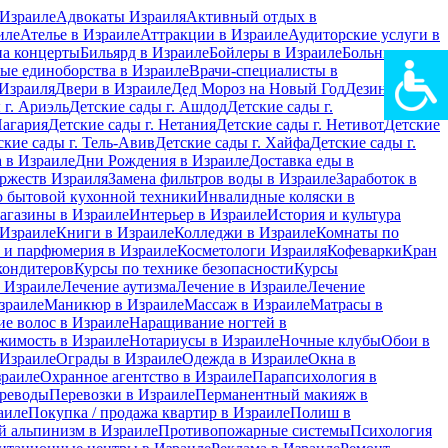
Израиле
Адвокаты Израиля
Активный отдых в
иле
Ателье в Израиле
Аттракции в Израиле
Аудиторские услуги в
на концерты
Бильярд в Израиле
Бойлеры в Израиле
Больницы в
ые единоборства в Израиле
Врачи-специалисты в
Израиля
Двери в Израиле
Дед Мороз на Новый Год
Дезинфекция
 г. Ариэль
Детские сады г. Ашдод
Детские сады г.
Нагария
Детские сады г. Нетания
Детские сады г. Нетивот
Детские
ские сады г. Тель-Авив
Детские сады г. Хайфа
Детские сады г.
 в Израиле
Дни Рождения в Израиле
Доставка еды в
ржеств Израиля
Замена фильтров воды в Израиле
Заработок в
 бытовой кухонной техники
Инвалидные коляски в
агазины в Израиле
Интерьер в Израиле
История и культура
 Израиле
Книги в Израиле
Колледжи в Израиле
Комнаты по
 и парфюмерия в Израиле
Косметологи Израиля
Кофеварки
Кран
кондитеров
Курсы по технике безопасности
Курсы
в Израиле
Лечение аутизма
Лечение в Израиле
Лечение
зраиле
Маникюр в Израиле
Массаж в Израиле
Матрасы в
е волос в Израиле
Наращивание ногтей в
жимость в Израиле
Нотариусы в Израиле
Ночные клубы
Обои в
 Израиле
Ограды в Израиле
Одежда в Израиле
Окна в
зраиле
Охранное агентство в Израиле
Парапсихология в
реводы
Перевозки в Израиле
Перманентный макияж в
аиле
Покупка / продажа квартир в Израиле
Полиш в
 альпинизм в Израиле
Противопожарные системы
Психология