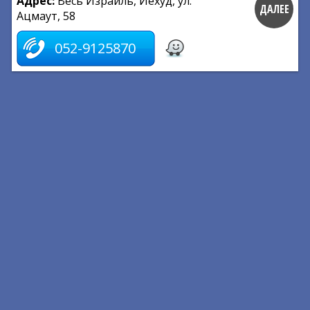
Адрес:
Весь Израиль, Йехуд, ул.
ДАЛЕЕ
Ацмаут, 58
052-9125870