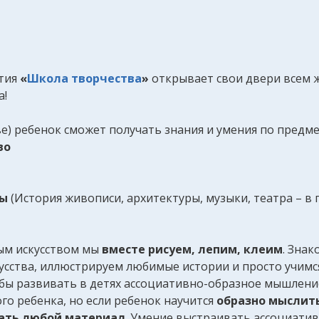
ития
«
Школа творчества
»
открывает свои двери всем 
а!
е) ребенок сможет получать знания и умения по предме
во
ры
(История живописи, архитектуры, музыки, театра – в 
ым искусством мы
вместе рисуем, лепим, клеим
. Зна
усства, иллюстрируем любимые истории и просто учимс
 бы развивать в детях ассоциативно-образное мышление
го ребенка, но если ребенок научится
образно мыслит
вать любой материал
. Умение выстраивать ассоциатив