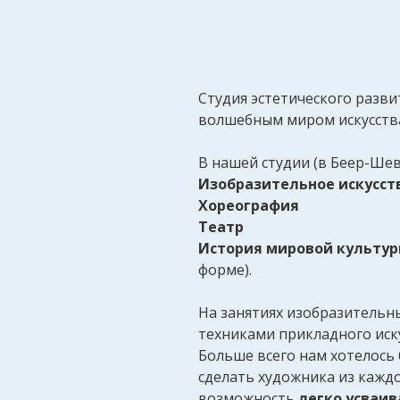
Студия эстетического разв
волшебным миром искусств
В нашей студии (в Беер-Шев
Изобразительное искусст
Хореография
Театр
История мировой культу
форме).
На занятиях изобразительн
техниками прикладного иск
Больше всего нам хотелось
сделать художника из каждо
возможность
легко усваи