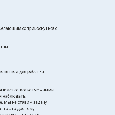
желающим соприкоснуться с
там:
понятной для ребенка
комимся со всевозможными
я наблюдать.
. Мы не ставим задачу
ь
, то это даст ему
ный ряд – это залог