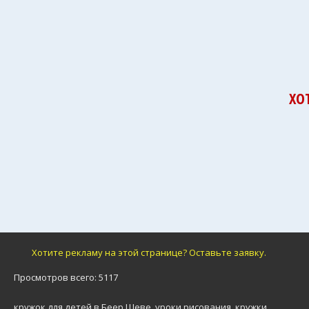
ХО
Хотите рекламу на этой странице? Оставьте заявку.
Просмотров всего: 5117
кружок для детей в Беер Шеве
,
уроки рисования
,
кружки