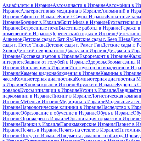
Авиабилеты в Израиле
Автозапчасти в Израиле
Автомойки в Из
Израиле
Альтернативная медицина в Израиле
Алюминий в Изра
Израиле
Афиша в Израиле
Бани / Сауны Израиля
Банкетные залы
Израиле
Боулинг в Израиле
Брит Мила в Израиле
Бухгалтерия и 
Израиле
Встроенные печи
Высотные работы в Израиле
Гаражи в
помещений в Израиле
Деревенский отдых в Израиле
Детективны
Ашкелон
Детские сады г. Бат-Ям
Детские сады г. Беер Шева
Детс
сады г. Петах Тиква
Детские сады г. Рамат Ган
Детские сады г. Р
Холон
Детский невропатолог
Джакузи в Израиле
Ди-джеи в Изр
Израиле
Доставка цветов в Израиле
Евроремонт в Израиле
Жалю
интернете
Защита от голубей в Израиле
Здоровье
Зоомагазины И
Израиле
Инсталяция в Израиле
Инструктор по вождению в Изр
Израиля
Камеры видеонаблюдения в Израиле
Камины в Израил
часам
Компьютерная диагностика
Компьютерная диагностика
в Израиле
Кровля крыш в Израиле
Кружки в Израиле
Курорт в 
поваров
Курсы эпиляции в Израиле
Кухни в Израиле
Ландшафтн
наркомании в Израиле
Лисинг в Израиле
Логистическая компан
Израиле
Мебель в Израиле
Медицина в Израиле
Модельные аген
Израиле
Наркологические клиники в Израиле
Наследство в Изр
Израиле
Образование и обучение в Израиле
Обувь в Израиле
Обу
Израиле
Оранжереи в Израиле
Организация торжеств в Израиле
Израиле
Парики в Израиле
Парикмахерские Израиля
Паркет в И
Израиле
Печать в Израиле
Печать на стекле в Израиле
Питомники
Израиле
Посуда в Израиле
Предметы домашнего обихода
Провед