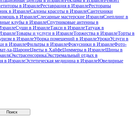
итационные центры в Израиле
Реклама в Израиле
Ремонт
петиторы в Израиле
Реставрация в Израиле
Рестораны
ник в Израиле
Салоны красоты в Израиле
Сантехники
помощь в Израиле
Слесарные мастерские Израиля
Снеплинг в
вные клубы в Израиле
Спутниковые антенны в
Израиле
Суши в Израиле
Такси в Израиле
Татуаж в
Израиле
Товары и услуги в Израиле
Торжества в Израиле
Торты в
уризм в Израиле
Уборка помещений в Израиле
Уроки
Услуги в
и в Израиле
Фильтры в Израиле
Фокусники в Израиле
Фото-
мат-ха-Шароне
Цветы в Хайфе
Циммеры в Израиле
Шины в
раиля
Экстрасенсорика
Экстремальный отдых в
я в Израиле
Эстетическая медицина в Израиле
Ювелирные