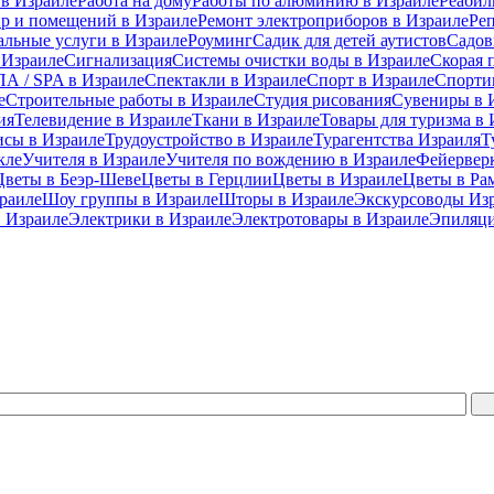
 в Израиле
Работа на дому
Работы по алюминию в Израиле
Реабил
ир и помещений в Израиле
Ремонт электроприборов в Израиле
Ре
альные услуги в Израиле
Роуминг
Садик для детей аутистов
Садов
 Израиле
Сигнализация
Системы очистки воды в Израиле
Скорая 
А / SPA в Израиле
Спектакли в Израиле
Спорт в Израиле
Спорти
е
Строительные работы в Израиле
Студия рисования
Сувениры в 
ия
Телевидение в Израиле
Ткани в Израиле
Товары для туризма в 
исы в Израиле
Трудоустройство в Израиле
Турагентства Израиля
Т
кле
Учителя в Израиле
Учителя по вождению в Израиле
Фейерверк
Цветы в Беэр-Шеве
Цветы в Герцлии
Цветы в Израиле
Цветы в Ра
раиле
Шоу группы в Израиле
Шторы в Израиле
Экскурсоводы Из
 Израиле
Электрики в Израиле
Электротовары в Израиле
Эпиляци