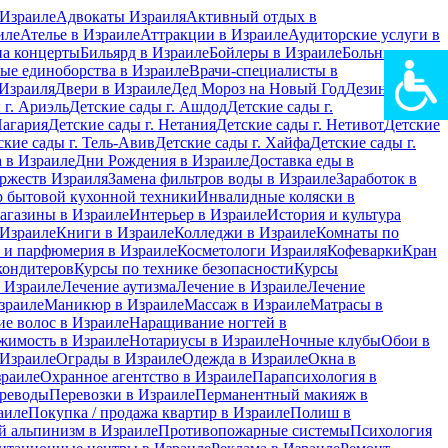
Израиле
Адвокаты Израиля
Активный отдых в
иле
Ателье в Израиле
Аттракции в Израиле
Аудиторские услуги в
на концерты
Бильярд в Израиле
Бойлеры в Израиле
Больницы в
ые единоборства в Израиле
Врачи-специалисты в
Израиля
Двери в Израиле
Дед Мороз на Новый Год
Дезинфекция
 г. Ариэль
Детские сады г. Ашдод
Детские сады г.
Нагария
Детские сады г. Нетания
Детские сады г. Нетивот
Детские
ские сады г. Тель-Авив
Детские сады г. Хайфа
Детские сады г.
 в Израиле
Дни Рождения в Израиле
Доставка еды в
ржеств Израиля
Замена фильтров воды в Израиле
Заработок в
 бытовой кухонной техники
Инвалидные коляски в
агазины в Израиле
Интерьер в Израиле
История и культура
 Израиле
Книги в Израиле
Колледжи в Израиле
Комнаты по
 и парфюмерия в Израиле
Косметологи Израиля
Кофеварки
Кран
кондитеров
Курсы по технике безопасности
Курсы
в Израиле
Лечение аутизма
Лечение в Израиле
Лечение
зраиле
Маникюр в Израиле
Массаж в Израиле
Матрасы в
е волос в Израиле
Наращивание ногтей в
жимость в Израиле
Нотариусы в Израиле
Ночные клубы
Обои в
 Израиле
Ограды в Израиле
Одежда в Израиле
Окна в
зраиле
Охранное агентство в Израиле
Парапсихология в
реводы
Перевозки в Израиле
Перманентный макияж в
аиле
Покупка / продажа квартир в Израиле
Полиш в
 альпинизм в Израиле
Противопожарные системы
Психология