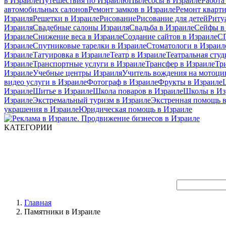
в Израиле
Путешествия по Израилю
Пылесосы в Израиле
Работа
автомобильных салонов
Ремонт замков в Израиле
Ремонт кварт
Израиля
Решетки в Израиле
Рисование
Рисование для детей
Риту
Израиля
Свадебные салоны Израиля
Свадьба в Израиле
Сейфы в
Израиле
Снижение веса в Израиле
Создание сайтов в Израиле
СП
Израиле
Спутниковые тарелки в Израиле
Стоматологи в Израил
Израиле
Татуировка в Израиле
Театр в Израиле
Театральная студ
Израиле
Транспортные услуги в Израиле
Трансфер в Израиле
Тр
Израиле
Учебные центры Израиля
Учитель вождения на мотоци
видео услуги в Израиле
Фотограф в Израиле
Фрукты в Израиле
Израиле
Шитье в Израиле
Школа поваров в Израиле
Школы в Из
Израиле
Экстремальный туризм в Израиле
Экстренная помощь в
украшения в Израиле
Юридическая помощь в Израиле
КАТЕГОРИИ
Главная
Памятники в Израиле