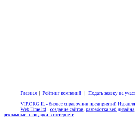
Главная
|
Рейтинг компаний
|
Подать заявку на учас
VIP.ORG.IL - бизнес справочник предприятий Израиля
Web Time ltd
-
создание сайтов
,
разработка веб-дизайна
рекламные площадки в интернете