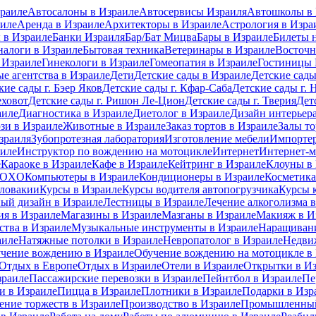
раиле
Автосалоны в Израиле
Автосервисы Израиля
Автошколы в 
иле
Аренда в Израиле
Архитекторы в Израиле
Астрология в Изра
 в Израиле
Банки Израиля
Бар/Бат Мицва
Бары в Израиле
Билеты 
налоги в Израиле
Бытовая техника
Ветеринары в Израиле
Восточн
 Израиле
Гинекологи в Израиле
Гомеопатия в Израиле
Гостиницы 
е агентства в Израиле
Дети
Детские сады в Израиле
Детские сады
кие сады г. Бэер Яков
Детские сады г. Кфар-Саба
Детские сады г. 
еховот
Детские сады г. Ришон Ле-Цион
Детские сады г. Тверия
Дет
аиле
Диагностика в Израиле
Диетолог в Израиле
Дизайн интерьера
зи в Израиле
Животные в Израиле
Заказ тортов в Израиле
Залы то
зраиля
Зубопротезная лаборатория
Изготовление мебели
Импортер
аиле
Инструктор по вождению на мотоцикле
Интернет
Интернет-м
е
Караоке в Израиле
Кафе в Израиле
Кейтринг в Израиле
Клоуны в
 MOXO
Компьютеры в Израиле
Кондиционеры в Израиле
Косметика
Словакии
Курсы в Израиле
Курсы водителя автопогрузчика
Курсы 
ый дизайн в Израиле
Лестницы в Израиле
Лечение алкоголизма 
ия в Израиле
Магазины в Израиле
Мазганы в Израиле
Макияж в И
ства в Израиле
Музыкальные инструменты в Израиле
Наращивани
аиле
Натяжные потолки в Израиле
Невропатолог в Израиле
Недви
чение вождению в Израиле
Обучение вождению на мотоцикле в
Отдых в Европе
Отдых в Израиле
Отели в Израиле
Открытки в И
зраиле
Пассажирские перевозки в Израиле
Пейнтбол в Израиле
Пе
 в Израиле
Пицца в Израиле
Плотники в Израиле
Подарки в Изр
ение торжеств в Израиле
Производство в Израиле
Промышленный