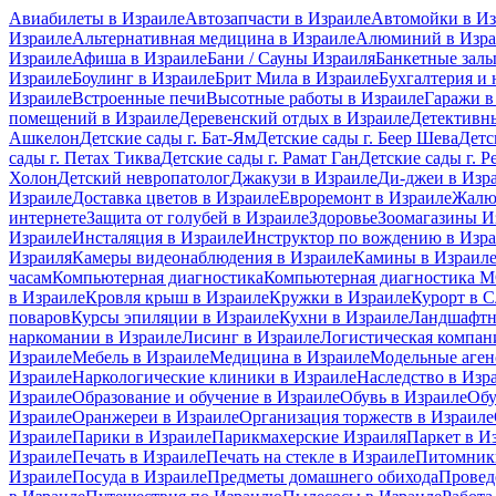
Авиабилеты в Израиле
Автозапчасти в Израиле
Автомойки в Из
Израиле
Альтернативная медицина в Израиле
Алюминий в Изра
Израиле
Афиша в Израиле
Бани / Сауны Израиля
Банкетные залы
Израиле
Боулинг в Израиле
Брит Мила в Израиле
Бухгалтерия и 
Израиле
Встроенные печи
Высотные работы в Израиле
Гаражи в
помещений в Израиле
Деревенский отдых в Израиле
Детективны
Ашкелон
Детские сады г. Бат-Ям
Детские сады г. Беер Шева
Детс
сады г. Петах Тиква
Детские сады г. Рамат Ган
Детские сады г. Р
Холон
Детский невропатолог
Джакузи в Израиле
Ди-джеи в Изр
Израиле
Доставка цветов в Израиле
Евроремонт в Израиле
Жалю
интернете
Защита от голубей в Израиле
Здоровье
Зоомагазины И
Израиле
Инсталяция в Израиле
Инструктор по вождению в Изр
Израиля
Камеры видеонаблюдения в Израиле
Камины в Израил
часам
Компьютерная диагностика
Компьютерная диагностика
в Израиле
Кровля крыш в Израиле
Кружки в Израиле
Курорт в 
поваров
Курсы эпиляции в Израиле
Кухни в Израиле
Ландшафтн
наркомании в Израиле
Лисинг в Израиле
Логистическая компан
Израиле
Мебель в Израиле
Медицина в Израиле
Модельные аген
Израиле
Наркологические клиники в Израиле
Наследство в Изр
Израиле
Образование и обучение в Израиле
Обувь в Израиле
Обу
Израиле
Оранжереи в Израиле
Организация торжеств в Израиле
Израиле
Парики в Израиле
Парикмахерские Израиля
Паркет в И
Израиле
Печать в Израиле
Печать на стекле в Израиле
Питомники
Израиле
Посуда в Израиле
Предметы домашнего обихода
Провед