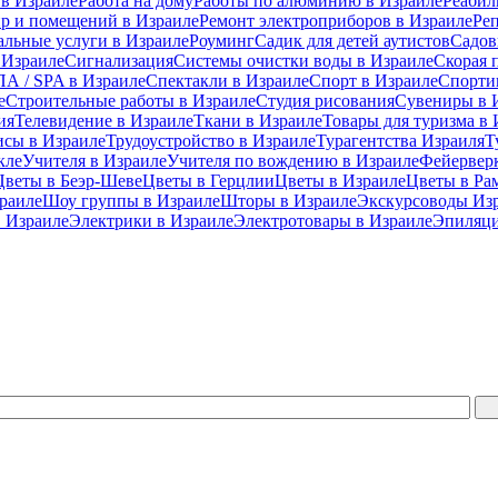
 в Израиле
Работа на дому
Работы по алюминию в Израиле
Реабил
ир и помещений в Израиле
Ремонт электроприборов в Израиле
Ре
альные услуги в Израиле
Роуминг
Садик для детей аутистов
Садов
 Израиле
Сигнализация
Системы очистки воды в Израиле
Скорая 
А / SPA в Израиле
Спектакли в Израиле
Спорт в Израиле
Спорти
е
Строительные работы в Израиле
Студия рисования
Сувениры в 
ия
Телевидение в Израиле
Ткани в Израиле
Товары для туризма в 
исы в Израиле
Трудоустройство в Израиле
Турагентства Израиля
Т
кле
Учителя в Израиле
Учителя по вождению в Израиле
Фейерверк
Цветы в Беэр-Шеве
Цветы в Герцлии
Цветы в Израиле
Цветы в Ра
раиле
Шоу группы в Израиле
Шторы в Израиле
Экскурсоводы Из
 Израиле
Электрики в Израиле
Электротовары в Израиле
Эпиляци