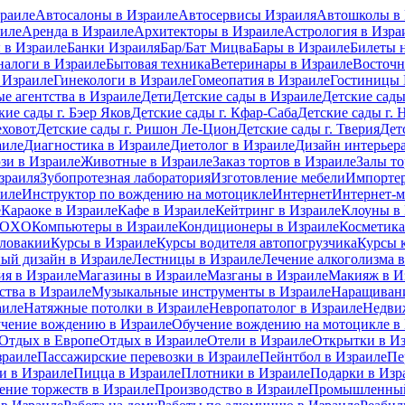
раиле
Автосалоны в Израиле
Автосервисы Израиля
Автошколы в 
иле
Аренда в Израиле
Архитекторы в Израиле
Астрология в Изра
 в Израиле
Банки Израиля
Бар/Бат Мицва
Бары в Израиле
Билеты 
налоги в Израиле
Бытовая техника
Ветеринары в Израиле
Восточн
 Израиле
Гинекологи в Израиле
Гомеопатия в Израиле
Гостиницы 
е агентства в Израиле
Дети
Детские сады в Израиле
Детские сады
кие сады г. Бэер Яков
Детские сады г. Кфар-Саба
Детские сады г. 
еховот
Детские сады г. Ришон Ле-Цион
Детские сады г. Тверия
Дет
аиле
Диагностика в Израиле
Диетолог в Израиле
Дизайн интерьера
зи в Израиле
Животные в Израиле
Заказ тортов в Израиле
Залы то
зраиля
Зубопротезная лаборатория
Изготовление мебели
Импортер
аиле
Инструктор по вождению на мотоцикле
Интернет
Интернет-м
е
Караоке в Израиле
Кафе в Израиле
Кейтринг в Израиле
Клоуны в
 MOXO
Компьютеры в Израиле
Кондиционеры в Израиле
Косметика
Словакии
Курсы в Израиле
Курсы водителя автопогрузчика
Курсы 
ый дизайн в Израиле
Лестницы в Израиле
Лечение алкоголизма 
ия в Израиле
Магазины в Израиле
Мазганы в Израиле
Макияж в И
ства в Израиле
Музыкальные инструменты в Израиле
Наращивани
аиле
Натяжные потолки в Израиле
Невропатолог в Израиле
Недви
чение вождению в Израиле
Обучение вождению на мотоцикле в
Отдых в Европе
Отдых в Израиле
Отели в Израиле
Открытки в И
зраиле
Пассажирские перевозки в Израиле
Пейнтбол в Израиле
Пе
 в Израиле
Пицца в Израиле
Плотники в Израиле
Подарки в Изр
ение торжеств в Израиле
Производство в Израиле
Промышленный