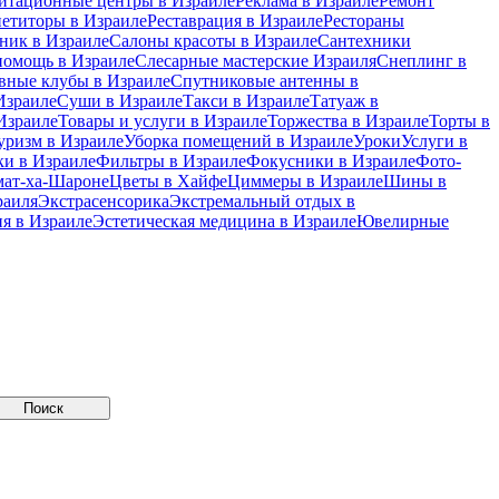
итационные центры в Израиле
Реклама в Израиле
Ремонт
петиторы в Израиле
Реставрация в Израиле
Рестораны
ник в Израиле
Салоны красоты в Израиле
Сантехники
помощь в Израиле
Слесарные мастерские Израиля
Снеплинг в
вные клубы в Израиле
Спутниковые антенны в
Израиле
Суши в Израиле
Такси в Израиле
Татуаж в
Израиле
Товары и услуги в Израиле
Торжества в Израиле
Торты в
уризм в Израиле
Уборка помещений в Израиле
Уроки
Услуги в
и в Израиле
Фильтры в Израиле
Фокусники в Израиле
Фото-
мат-ха-Шароне
Цветы в Хайфе
Циммеры в Израиле
Шины в
раиля
Экстрасенсорика
Экстремальный отдых в
я в Израиле
Эстетическая медицина в Израиле
Ювелирные