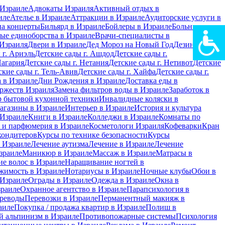
Израиле
Адвокаты Израиля
Активный отдых в
иле
Ателье в Израиле
Аттракции в Израиле
Аудиторские услуги в
на концерты
Бильярд в Израиле
Бойлеры в Израиле
Больницы в
ые единоборства в Израиле
Врачи-специалисты в
Израиля
Двери в Израиле
Дед Мороз на Новый Год
Дезинфекция
 г. Ариэль
Детские сады г. Ашдод
Детские сады г.
Нагария
Детские сады г. Нетания
Детские сады г. Нетивот
Детские
ские сады г. Тель-Авив
Детские сады г. Хайфа
Детские сады г.
 в Израиле
Дни Рождения в Израиле
Доставка еды в
ржеств Израиля
Замена фильтров воды в Израиле
Заработок в
 бытовой кухонной техники
Инвалидные коляски в
агазины в Израиле
Интерьер в Израиле
История и культура
 Израиле
Книги в Израиле
Колледжи в Израиле
Комнаты по
 и парфюмерия в Израиле
Косметологи Израиля
Кофеварки
Кран
кондитеров
Курсы по технике безопасности
Курсы
в Израиле
Лечение аутизма
Лечение в Израиле
Лечение
зраиле
Маникюр в Израиле
Массаж в Израиле
Матрасы в
е волос в Израиле
Наращивание ногтей в
жимость в Израиле
Нотариусы в Израиле
Ночные клубы
Обои в
 Израиле
Ограды в Израиле
Одежда в Израиле
Окна в
зраиле
Охранное агентство в Израиле
Парапсихология в
реводы
Перевозки в Израиле
Перманентный макияж в
аиле
Покупка / продажа квартир в Израиле
Полиш в
 альпинизм в Израиле
Противопожарные системы
Психология