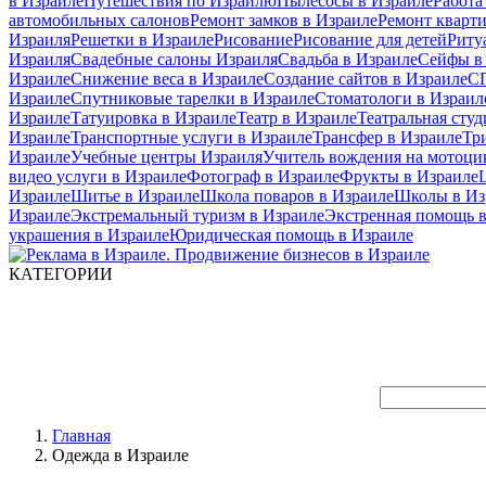
в Израиле
Путешествия по Израилю
Пылесосы в Израиле
Работа
автомобильных салонов
Ремонт замков в Израиле
Ремонт кварт
Израиля
Решетки в Израиле
Рисование
Рисование для детей
Риту
Израиля
Свадебные салоны Израиля
Свадьба в Израиле
Сейфы в
Израиле
Снижение веса в Израиле
Создание сайтов в Израиле
СП
Израиле
Спутниковые тарелки в Израиле
Стоматологи в Израил
Израиле
Татуировка в Израиле
Театр в Израиле
Театральная студ
Израиле
Транспортные услуги в Израиле
Трансфер в Израиле
Тр
Израиле
Учебные центры Израиля
Учитель вождения на мотоци
видео услуги в Израиле
Фотограф в Израиле
Фрукты в Израиле
Израиле
Шитье в Израиле
Школа поваров в Израиле
Школы в Из
Израиле
Экстремальный туризм в Израиле
Экстренная помощь в
украшения в Израиле
Юридическая помощь в Израиле
КАТЕГОРИИ
Главная
Одежда в Израиле