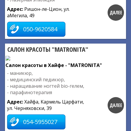
Адрес:
Ришон-ле-Цион, ул.
ДАЛЕЕ
аМегила, 49
050-9620584
САЛОН КРАСОТЫ "MATRONITA"
Салон красоты в Хайфе - "MATRONITA"
- маникюр,
- медицинский педикюр,
- наращивание ногтей bio-гелем,
- парафинотерапия
Адрес:
Хайфа, Кармель Царфати,
ДАЛЕЕ
ул. Черняховски, 39
054-5955027