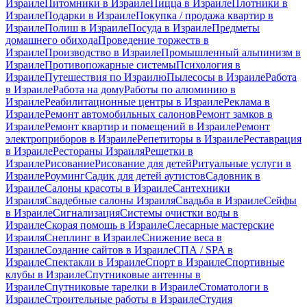
Израиле
Питомники в Израиле
Пицца в Израиле
Плотники в
Израиле
Подарки в Израиле
Покупка / продажа квартир в
Израиле
Полиш в Израиле
Посуда в Израиле
Предметы
домашнего обихода
Проведение торжеств в
Израиле
Производство в Израиле
Промышленный альпинизм в
Израиле
Противопожарные системы
Психология в
Израиле
Путешествия по Израилю
Пылесосы в Израиле
Работа
в Израиле
Работа на дому
Работы по алюминию в
Израиле
Реабилитационные центры в Израиле
Реклама в
Израиле
Ремонт автомобильных салонов
Ремонт замков в
Израиле
Ремонт квартир и помещений в Израиле
Ремонт
электроприборов в Израиле
Репетиторы в Израиле
Реставрация
в Израиле
Рестораны Израиля
Решетки в
Израиле
Рисование
Рисование для детей
Ритуальные услуги в
Израиле
Роуминг
Садик для детей аутистов
Садовник в
Израиле
Салоны красоты в Израиле
Сантехники
Израиля
Свадебные салоны Израиля
Свадьба в Израиле
Сейфы
в Израиле
Сигнализация
Системы очистки воды в
Израиле
Скорая помощь в Израиле
Слесарные мастерские
Израиля
Снеплинг в Израиле
Снижение веса в
Израиле
Создание сайтов в Израиле
СПА / SPA в
Израиле
Спектакли в Израиле
Спорт в Израиле
Спортивные
клубы в Израиле
Спутниковые антенны в
Израиле
Спутниковые тарелки в Израиле
Стоматологи в
Израиле
Строительные работы в Израиле
Студия