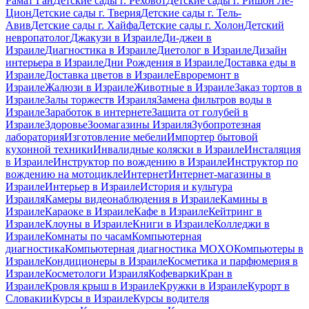
Рамат Ган
Детские сады г. Реховот
Детские сады г. Ришон Ле-
Цион
Детские сады г. Тверия
Детские сады г. Тель-
Авив
Детские сады г. Хайфа
Детские сады г. Холон
Детский
невропатолог
Джакузи в Израиле
Ди-джеи в
Израиле
Диагностика в Израиле
Диетолог в Израиле
Дизайн
интерьера в Израиле
Дни Рождения в Израиле
Доставка еды в
Израиле
Доставка цветов в Израиле
Евроремонт в
Израиле
Жалюзи в Израиле
Животные в Израиле
Заказ тортов в
Израиле
Залы торжеств Израиля
Замена фильтров воды в
Израиле
Заработок в интернете
Защита от голубей в
Израиле
Здоровье
Зоомагазины Израиля
Зубопротезная
лаборатория
Изготовление мебели
Импортер бытовой
кухонной техники
Инвалидные коляски в Израиле
Инсталяция
в Израиле
Инструктор по вождению в Израиле
Инструктор по
вождению на мотоцикле
Интернет
Интернет-магазины в
Израиле
Интерьер в Израиле
История и культура
Израиля
Камеры видеонаблюдения в Израиле
Камины в
Израиле
Караоке в Израиле
Кафе в Израиле
Кейтринг в
Израиле
Клоуны в Израиле
Книги в Израиле
Колледжи в
Израиле
Комнаты по часам
Компьютерная
диагностика
Компьютерная диагностика MOXO
Компьютеры в
Израиле
Кондиционеры в Израиле
Косметика и парфюмерия в
Израиле
Косметологи Израиля
Кофеварки
Кран в
Израиле
Кровля крыш в Израиле
Кружки в Израиле
Курорт в
Словакии
Курсы в Израиле
Курсы водителя