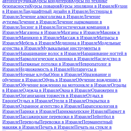
автопогрузчика
Курсы кондитеров
Курсы по технике
безопасности
Курсы поваров
Курсы эпиляции в Израиле
Кухни
в Израиле
Ландшафтный дизайн в Израиле
Лестницы в
Израиле
Лечение алкоголизма в Израиле
Лечение
аутизма
Лечение в Израиле
Лечение наркомании в
Израиле
Лисинг в Израиле
Логистическая компания в
Израиле
Магазины в Израиле
Мазганы в Израиле
Макияж в
Израиле
Маникюр в Израиле
Массаж в Израиле
Матрасы в
Израиле
Мебель в Израиле
Медицина в Израиле
Модельные
агенства в Израиле
Музыкальные инструменты в
Израиле
Наращивание волос в Израиле
Наращивание ногтей в
Израиле
Наркологические клиники в Израиле
Наследство в
Израиле
Натяжные потолки в Израиле
Невропатолог в
Израиле
Недвижимость в Израиле
Нотариусы в
Израиле
Ночные клубы
Обои в Израиле
Образование и
обучение в Израиле
Обувь в Израиле
Обучение вождению в
Израиле
Обучение вождению на мотоцикле в Израиле
Ограды
в Израиле
Одежда в Израиле
Окна в Израиле
Оранжереи в
Израиле
Организация торжеств в Израиле
Отдых в
Европе
Отдых в Израиле
Отели в Израиле
Открытки в
Израиле
Охранное агентство в Израиле
Парапсихология в
Израиле
Парики в Израиле
Парикмахерские Израиля
Паркет в
Израиле
Пассажирские перевозки в Израиле
Пейнтбол в
Израиле
Переводы
Перевозки в Израиле
Перманентный
макияж в Израиле
Печать в Израиле
Печать на стекле в