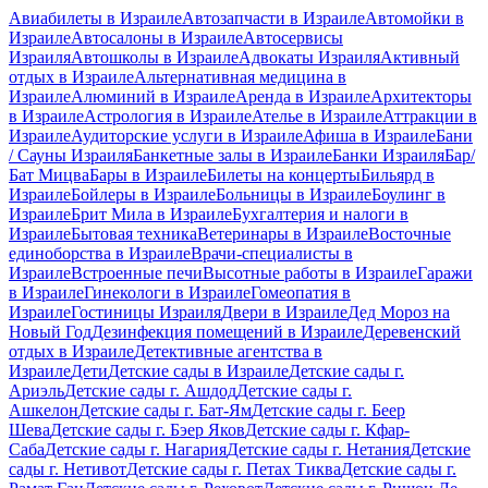
Авиабилеты в Израиле
Автозапчасти в Израиле
Автомойки в
Израиле
Автосалоны в Израиле
Автосервисы
Израиля
Автошколы в Израиле
Адвокаты Израиля
Активный
отдых в Израиле
Альтернативная медицина в
Израиле
Алюминий в Израиле
Аренда в Израиле
Архитекторы
в Израиле
Астрология в Израиле
Ателье в Израиле
Аттракции в
Израиле
Аудиторские услуги в Израиле
Афиша в Израиле
Бани
/ Сауны Израиля
Банкетные залы в Израиле
Банки Израиля
Бар/
Бат Мицва
Бары в Израиле
Билеты на концерты
Бильярд в
Израиле
Бойлеры в Израиле
Больницы в Израиле
Боулинг в
Израиле
Брит Мила в Израиле
Бухгалтерия и налоги в
Израиле
Бытовая техника
Ветеринары в Израиле
Восточные
единоборства в Израиле
Врачи-специалисты в
Израиле
Встроенные печи
Высотные работы в Израиле
Гаражи
в Израиле
Гинекологи в Израиле
Гомеопатия в
Израиле
Гостиницы Израиля
Двери в Израиле
Дед Мороз на
Новый Год
Дезинфекция помещений в Израиле
Деревенский
отдых в Израиле
Детективные агентства в
Израиле
Дети
Детские сады в Израиле
Детские сады г.
Ариэль
Детские сады г. Ашдод
Детские сады г.
Ашкелон
Детские сады г. Бат-Ям
Детские сады г. Беер
Шева
Детские сады г. Бэер Яков
Детские сады г. Кфар-
Саба
Детские сады г. Нагария
Детские сады г. Нетания
Детские
сады г. Нетивот
Детские сады г. Петах Тиква
Детские сады г.