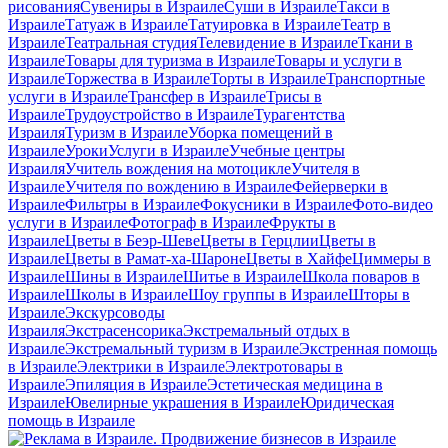
рисования
Сувениры в Израиле
Суши в Израиле
Такси в
Израиле
Татуаж в Израиле
Татуировка в Израиле
Театр в
Израиле
Театральная студия
Телевидение в Израиле
Ткани в
Израиле
Товары для туризма в Израиле
Товары и услуги в
Израиле
Торжества в Израиле
Торты в Израиле
Транспортные
услуги в Израиле
Трансфер в Израиле
Трисы в
Израиле
Трудоустройство в Израиле
Турагентства
Израиля
Туризм в Израиле
Уборка помещений в
Израиле
Уроки
Услуги в Израиле
Учебные центры
Израиля
Учитель вождения на мотоцикле
Учителя в
Израиле
Учителя по вождению в Израиле
Фейерверки в
Израиле
Фильтры в Израиле
Фокусники в Израиле
Фото-видео
услуги в Израиле
Фотограф в Израиле
Фрукты в
Израиле
Цветы в Беэр-Шеве
Цветы в Герцлии
Цветы в
Израиле
Цветы в Рамат-ха-Шароне
Цветы в Хайфе
Циммеры в
Израиле
Шины в Израиле
Шитье в Израиле
Школа поваров в
Израиле
Школы в Израиле
Шоу группы в Израиле
Шторы в
Израиле
Экскурсоводы
Израиля
Экстрасенсорика
Экстремальный отдых в
Израиле
Экстремальный туризм в Израиле
Экстренная помощь
в Израиле
Электрики в Израиле
Электротовары в
Израиле
Эпиляция в Израиле
Эстетическая медицина в
Израиле
Ювелирные украшения в Израиле
Юридическая
помощь в Израиле