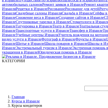
в Израиле
Путешествия по Израилю
Пылесосы в Израиле
Работа
автомобильных салонов
Ремонт замков в Израиле
Ремонт кварт
Израиля
Решетки в Израиле
Рисование
Рисование для детей
Риту
Израиля
Свадебные салоны Израиля
Свадьба в Израиле
Сейфы в
Израиле
Снижение веса в Израиле
Создание сайтов в Израиле
СП
Израиле
Спутниковые тарелки в Израиле
Стоматологи в Израил
Израиле
Татуировка в Израиле
Театр в Израиле
Театральная студ
Израиле
Транспортные услуги в Израиле
Трансфер в Израиле
Тр
Израиле
Учебные центры Израиля
Учитель вождения на мотоци
видео услуги в Израиле
Фотограф в Израиле
Фрукты в Израиле
Израиле
Шитье в Израиле
Школа поваров в Израиле
Школы в Из
Израиле
Экстремальный туризм в Израиле
Экстренная помощь в
украшения в Израиле
Юридическая помощь в Израиле
КАТЕГОРИИ
Главная
Курсы в Израиле
Курсы кондитеров