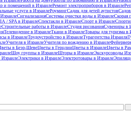
 в Израиле
Работа на дому
Работы по алюминию в Израиле
Реабил
ир и помещений в Израиле
Ремонт электроприборов в Израиле
Ре
альные услуги в Израиле
Роуминг
Садик для детей аутистов
Садов
 Израиле
Сигнализация
Системы очистки воды в Израиле
Скорая 
А / SPA в Израиле
Спектакли в Израиле
Спорт в Израиле
Спорти
е
Строительные работы в Израиле
Студия рисования
Сувениры в 
ия
Телевидение в Израиле
Ткани в Израиле
Товары для туризма в 
исы в Израиле
Трудоустройство в Израиле
Турагентства Израиля
Т
кле
Учителя в Израиле
Учителя по вождению в Израиле
Фейерверк
Цветы в Беэр-Шеве
Цветы в Герцлии
Цветы в Израиле
Цветы в Ра
раиле
Шоу группы в Израиле
Шторы в Израиле
Экскурсоводы Из
 Израиле
Электрики в Израиле
Электротовары в Израиле
Эпиляци