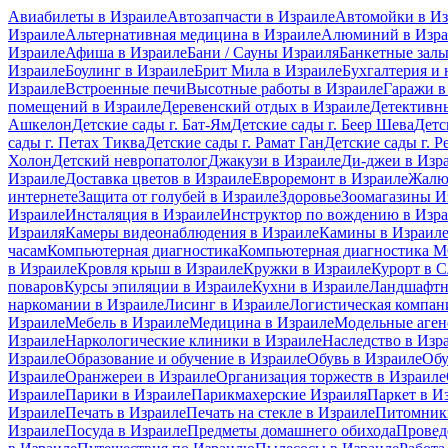
Авиабилеты в Израиле
Автозапчасти в Израиле
Автомойки в Из
Израиле
Альтернативная медицина в Израиле
Алюминий в Изра
Израиле
Афиша в Израиле
Бани / Сауны Израиля
Банкетные залы
Израиле
Боулинг в Израиле
Брит Мила в Израиле
Бухгалтерия и 
Израиле
Встроенные печи
Высотные работы в Израиле
Гаражи в
помещений в Израиле
Деревенский отдых в Израиле
Детективны
Ашкелон
Детские сады г. Бат-Ям
Детские сады г. Беер Шева
Детс
сады г. Петах Тиква
Детские сады г. Рамат Ган
Детские сады г. Р
Холон
Детский невропатолог
Джакузи в Израиле
Ди-джеи в Изр
Израиле
Доставка цветов в Израиле
Евроремонт в Израиле
Жалю
интернете
Защита от голубей в Израиле
Здоровье
Зоомагазины И
Израиле
Инсталяция в Израиле
Инструктор по вождению в Изр
Израиля
Камеры видеонаблюдения в Израиле
Камины в Израил
часам
Компьютерная диагностика
Компьютерная диагностика
в Израиле
Кровля крыш в Израиле
Кружки в Израиле
Курорт в 
поваров
Курсы эпиляции в Израиле
Кухни в Израиле
Ландшафтн
наркомании в Израиле
Лисинг в Израиле
Логистическая компан
Израиле
Мебель в Израиле
Медицина в Израиле
Модельные аген
Израиле
Наркологические клиники в Израиле
Наследство в Изр
Израиле
Образование и обучение в Израиле
Обувь в Израиле
Обу
Израиле
Оранжереи в Израиле
Организация торжеств в Израиле
Израиле
Парики в Израиле
Парикмахерские Израиля
Паркет в И
Израиле
Печать в Израиле
Печать на стекле в Израиле
Питомники
Израиле
Посуда в Израиле
Предметы домашнего обихода
Провед