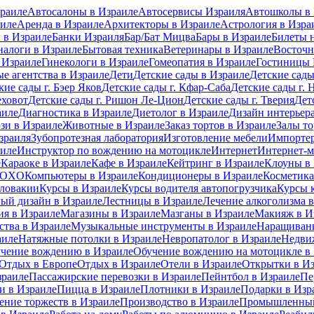
раиле
Автосалоны в Израиле
Автосервисы Израиля
Автошколы в 
иле
Аренда в Израиле
Архитекторы в Израиле
Астрология в Изра
 в Израиле
Банки Израиля
Бар/Бат Мицва
Бары в Израиле
Билеты 
налоги в Израиле
Бытовая техника
Ветеринары в Израиле
Восточн
 Израиле
Гинекологи в Израиле
Гомеопатия в Израиле
Гостиницы 
е агентства в Израиле
Дети
Детские сады в Израиле
Детские сады
кие сады г. Бэер Яков
Детские сады г. Кфар-Саба
Детские сады г. 
еховот
Детские сады г. Ришон Ле-Цион
Детские сады г. Тверия
Дет
аиле
Диагностика в Израиле
Диетолог в Израиле
Дизайн интерьера
зи в Израиле
Животные в Израиле
Заказ тортов в Израиле
Залы то
зраиля
Зубопротезная лаборатория
Изготовление мебели
Импортер
аиле
Инструктор по вождению на мотоцикле
Интернет
Интернет-м
е
Караоке в Израиле
Кафе в Израиле
Кейтринг в Израиле
Клоуны в
 MOXO
Компьютеры в Израиле
Кондиционеры в Израиле
Косметика
Словакии
Курсы в Израиле
Курсы водителя автопогрузчика
Курсы 
ый дизайн в Израиле
Лестницы в Израиле
Лечение алкоголизма 
ия в Израиле
Магазины в Израиле
Мазганы в Израиле
Макияж в И
ства в Израиле
Музыкальные инструменты в Израиле
Наращивани
аиле
Натяжные потолки в Израиле
Невропатолог в Израиле
Недви
чение вождению в Израиле
Обучение вождению на мотоцикле в
Отдых в Европе
Отдых в Израиле
Отели в Израиле
Открытки в И
зраиле
Пассажирские перевозки в Израиле
Пейнтбол в Израиле
Пе
 в Израиле
Пицца в Израиле
Плотники в Израиле
Подарки в Изр
ение торжеств в Израиле
Производство в Израиле
Промышленный