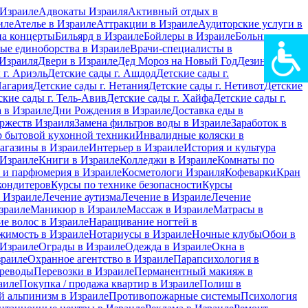
Израиле
Адвокаты Израиля
Активный отдых в
иле
Ателье в Израиле
Аттракции в Израиле
Аудиторские услуги в
на концерты
Бильярд в Израиле
Бойлеры в Израиле
Больницы в
ые единоборства в Израиле
Врачи-специалисты в
Израиля
Двери в Израиле
Дед Мороз на Новый Год
Дезинфекция
 г. Ариэль
Детские сады г. Ашдод
Детские сады г.
Нагария
Детские сады г. Нетания
Детские сады г. Нетивот
Детские
ские сады г. Тель-Авив
Детские сады г. Хайфа
Детские сады г.
 в Израиле
Дни Рождения в Израиле
Доставка еды в
ржеств Израиля
Замена фильтров воды в Израиле
Заработок в
 бытовой кухонной техники
Инвалидные коляски в
агазины в Израиле
Интерьер в Израиле
История и культура
 Израиле
Книги в Израиле
Колледжи в Израиле
Комнаты по
 и парфюмерия в Израиле
Косметологи Израиля
Кофеварки
Кран
кондитеров
Курсы по технике безопасности
Курсы
в Израиле
Лечение аутизма
Лечение в Израиле
Лечение
зраиле
Маникюр в Израиле
Массаж в Израиле
Матрасы в
е волос в Израиле
Наращивание ногтей в
жимость в Израиле
Нотариусы в Израиле
Ночные клубы
Обои в
 Израиле
Ограды в Израиле
Одежда в Израиле
Окна в
зраиле
Охранное агентство в Израиле
Парапсихология в
реводы
Перевозки в Израиле
Перманентный макияж в
аиле
Покупка / продажа квартир в Израиле
Полиш в
 альпинизм в Израиле
Противопожарные системы
Психология