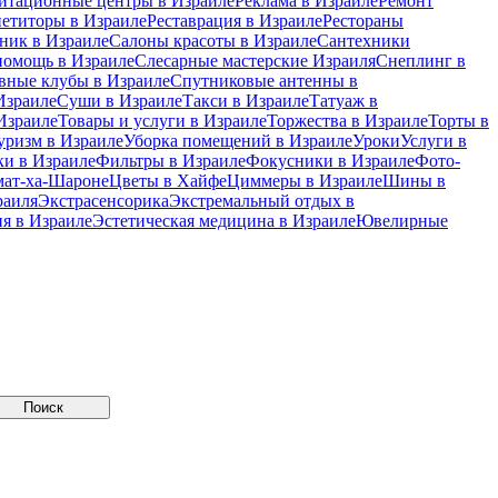
итационные центры в Израиле
Реклама в Израиле
Ремонт
петиторы в Израиле
Реставрация в Израиле
Рестораны
ник в Израиле
Салоны красоты в Израиле
Сантехники
помощь в Израиле
Слесарные мастерские Израиля
Снеплинг в
вные клубы в Израиле
Спутниковые антенны в
Израиле
Суши в Израиле
Такси в Израиле
Татуаж в
Израиле
Товары и услуги в Израиле
Торжества в Израиле
Торты в
уризм в Израиле
Уборка помещений в Израиле
Уроки
Услуги в
и в Израиле
Фильтры в Израиле
Фокусники в Израиле
Фото-
мат-ха-Шароне
Цветы в Хайфе
Циммеры в Израиле
Шины в
раиля
Экстрасенсорика
Экстремальный отдых в
я в Израиле
Эстетическая медицина в Израиле
Ювелирные