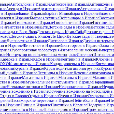
раиле
Автосалоны в Израиле
Автосервисы Израиля
Автошколы в 
иле
Аренда в Израиле
Архитекторы в Израиле
Астрология в Изра
 в Израиле
Банки Израиля
Бар/Бат Мицва
Бары в Израиле
Билеты 
налоги в Израиле
Бытовая техника
Ветеринары в Израиле
Восточн
 Израиле
Гинекологи в Израиле
Гомеопатия в Израиле
Гостиницы 
е агентства в Израиле
Дети
Детские сады в Израиле
Детские сады
кие сады г. Бэер Яков
Детские сады г. Кфар-Саба
Детские сады г. 
еховот
Детские сады г. Ришон Ле-Цион
Детские сады г. Тверия
Дет
аиле
Диагностика в Израиле
Диетолог в Израиле
Дизайн интерьера
зи в Израиле
Животные в Израиле
Заказ тортов в Израиле
Залы то
зраиля
Зубопротезная лаборатория
Изготовление мебели
Импортер
аиле
Инструктор по вождению на мотоцикле
Интернет
Интернет-м
е
Караоке в Израиле
Кафе в Израиле
Кейтринг в Израиле
Клоуны в
 MOXO
Компьютеры в Израиле
Кондиционеры в Израиле
Косметика
Словакии
Курсы в Израиле
Курсы водителя автопогрузчика
Курсы 
ый дизайн в Израиле
Лестницы в Израиле
Лечение алкоголизма 
ия в Израиле
Магазины в Израиле
Мазганы в Израиле
Макияж в И
ства в Израиле
Музыкальные инструменты в Израиле
Наращивани
аиле
Натяжные потолки в Израиле
Невропатолог в Израиле
Недви
чение вождению в Израиле
Обучение вождению на мотоцикле в
Отдых в Европе
Отдых в Израиле
Отели в Израиле
Открытки в И
зраиле
Пассажирские перевозки в Израиле
Пейнтбол в Израиле
Пе
 в Израиле
Пицца в Израиле
Плотники в Израиле
Подарки в Изр
ение торжеств в Израиле
Производство в Израиле
Промышленный