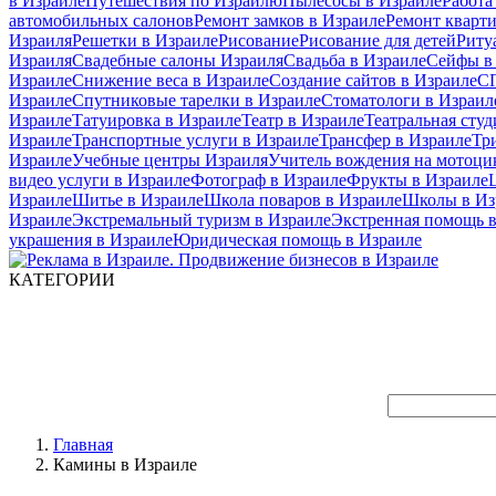
в Израиле
Путешествия по Израилю
Пылесосы в Израиле
Работа
автомобильных салонов
Ремонт замков в Израиле
Ремонт кварт
Израиля
Решетки в Израиле
Рисование
Рисование для детей
Риту
Израиля
Свадебные салоны Израиля
Свадьба в Израиле
Сейфы в
Израиле
Снижение веса в Израиле
Создание сайтов в Израиле
СП
Израиле
Спутниковые тарелки в Израиле
Стоматологи в Израил
Израиле
Татуировка в Израиле
Театр в Израиле
Театральная студ
Израиле
Транспортные услуги в Израиле
Трансфер в Израиле
Тр
Израиле
Учебные центры Израиля
Учитель вождения на мотоци
видео услуги в Израиле
Фотограф в Израиле
Фрукты в Израиле
Израиле
Шитье в Израиле
Школа поваров в Израиле
Школы в Из
Израиле
Экстремальный туризм в Израиле
Экстренная помощь в
украшения в Израиле
Юридическая помощь в Израиле
КАТЕГОРИИ
Главная
Камины в Израиле