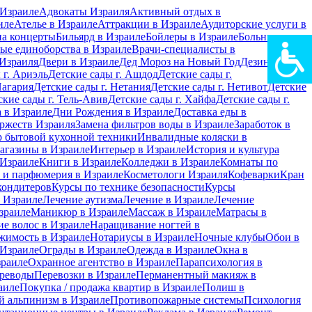
Израиле
Адвокаты Израиля
Активный отдых в
иле
Ателье в Израиле
Аттракции в Израиле
Аудиторские услуги в
на концерты
Бильярд в Израиле
Бойлеры в Израиле
Больницы в
ые единоборства в Израиле
Врачи-специалисты в
Израиля
Двери в Израиле
Дед Мороз на Новый Год
Дезинфекция
 г. Ариэль
Детские сады г. Ашдод
Детские сады г.
Нагария
Детские сады г. Нетания
Детские сады г. Нетивот
Детские
ские сады г. Тель-Авив
Детские сады г. Хайфа
Детские сады г.
 в Израиле
Дни Рождения в Израиле
Доставка еды в
ржеств Израиля
Замена фильтров воды в Израиле
Заработок в
 бытовой кухонной техники
Инвалидные коляски в
агазины в Израиле
Интерьер в Израиле
История и культура
 Израиле
Книги в Израиле
Колледжи в Израиле
Комнаты по
 и парфюмерия в Израиле
Косметологи Израиля
Кофеварки
Кран
кондитеров
Курсы по технике безопасности
Курсы
в Израиле
Лечение аутизма
Лечение в Израиле
Лечение
зраиле
Маникюр в Израиле
Массаж в Израиле
Матрасы в
е волос в Израиле
Наращивание ногтей в
жимость в Израиле
Нотариусы в Израиле
Ночные клубы
Обои в
 Израиле
Ограды в Израиле
Одежда в Израиле
Окна в
зраиле
Охранное агентство в Израиле
Парапсихология в
реводы
Перевозки в Израиле
Перманентный макияж в
аиле
Покупка / продажа квартир в Израиле
Полиш в
 альпинизм в Израиле
Противопожарные системы
Психология