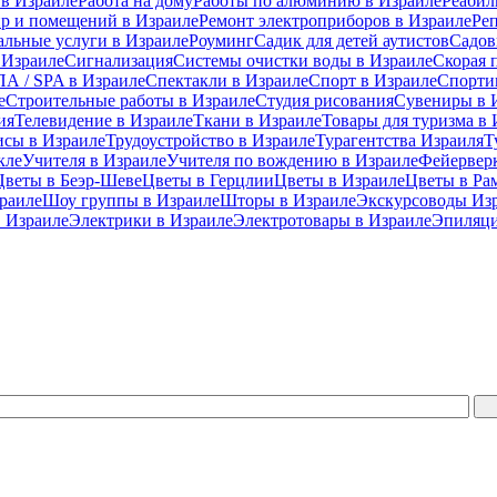
 в Израиле
Работа на дому
Работы по алюминию в Израиле
Реабил
ир и помещений в Израиле
Ремонт электроприборов в Израиле
Ре
альные услуги в Израиле
Роуминг
Садик для детей аутистов
Садов
 Израиле
Сигнализация
Системы очистки воды в Израиле
Скорая 
А / SPA в Израиле
Спектакли в Израиле
Спорт в Израиле
Спорти
е
Строительные работы в Израиле
Студия рисования
Сувениры в 
ия
Телевидение в Израиле
Ткани в Израиле
Товары для туризма в 
исы в Израиле
Трудоустройство в Израиле
Турагентства Израиля
Т
кле
Учителя в Израиле
Учителя по вождению в Израиле
Фейерверк
Цветы в Беэр-Шеве
Цветы в Герцлии
Цветы в Израиле
Цветы в Ра
раиле
Шоу группы в Израиле
Шторы в Израиле
Экскурсоводы Из
 Израиле
Электрики в Израиле
Электротовары в Израиле
Эпиляци