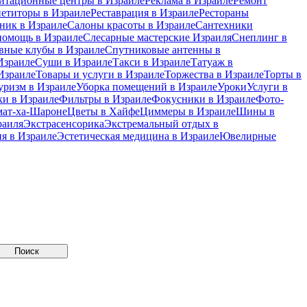
итационные центры в Израиле
Реклама в Израиле
Ремонт
петиторы в Израиле
Реставрация в Израиле
Рестораны
ник в Израиле
Салоны красоты в Израиле
Сантехники
помощь в Израиле
Слесарные мастерские Израиля
Снеплинг в
вные клубы в Израиле
Спутниковые антенны в
Израиле
Суши в Израиле
Такси в Израиле
Татуаж в
Израиле
Товары и услуги в Израиле
Торжества в Израиле
Торты в
уризм в Израиле
Уборка помещений в Израиле
Уроки
Услуги в
и в Израиле
Фильтры в Израиле
Фокусники в Израиле
Фото-
мат-ха-Шароне
Цветы в Хайфе
Циммеры в Израиле
Шины в
раиля
Экстрасенсорика
Экстремальный отдых в
я в Израиле
Эстетическая медицина в Израиле
Ювелирные