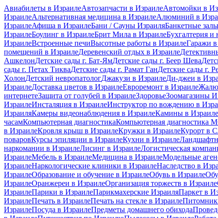
Авиабилеты в Израиле
Автозапчасти в Израиле
Автомойки в Из
Израиле
Альтернативная медицина в Израиле
Алюминий в Изра
Израиле
Афиша в Израиле
Бани / Сауны Израиля
Банкетные залы
Израиле
Боулинг в Израиле
Брит Мила в Израиле
Бухгалтерия и 
Израиле
Встроенные печи
Высотные работы в Израиле
Гаражи в
помещений в Израиле
Деревенский отдых в Израиле
Детективны
Ашкелон
Детские сады г. Бат-Ям
Детские сады г. Беер Шева
Детс
сады г. Петах Тиква
Детские сады г. Рамат Ган
Детские сады г. Р
Холон
Детский невропатолог
Джакузи в Израиле
Ди-джеи в Изр
Израиле
Доставка цветов в Израиле
Евроремонт в Израиле
Жалю
интернете
Защита от голубей в Израиле
Здоровье
Зоомагазины И
Израиле
Инсталяция в Израиле
Инструктор по вождению в Изр
Израиля
Камеры видеонаблюдения в Израиле
Камины в Израил
часам
Компьютерная диагностика
Компьютерная диагностика
в Израиле
Кровля крыш в Израиле
Кружки в Израиле
Курорт в 
поваров
Курсы эпиляции в Израиле
Кухни в Израиле
Ландшафтн
наркомании в Израиле
Лисинг в Израиле
Логистическая компан
Израиле
Мебель в Израиле
Медицина в Израиле
Модельные аген
Израиле
Наркологические клиники в Израиле
Наследство в Изр
Израиле
Образование и обучение в Израиле
Обувь в Израиле
Обу
Израиле
Оранжереи в Израиле
Организация торжеств в Израиле
Израиле
Парики в Израиле
Парикмахерские Израиля
Паркет в И
Израиле
Печать в Израиле
Печать на стекле в Израиле
Питомники
Израиле
Посуда в Израиле
Предметы домашнего обихода
Провед