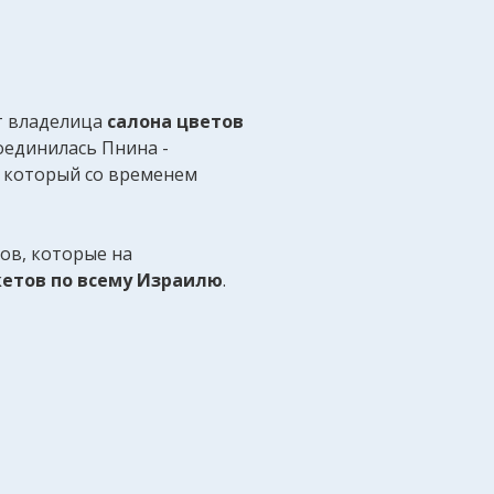
нт владелица
салона цветов
оединилась Пнина -
, который со временем
лов, которые на
кетов по всему Израилю
.