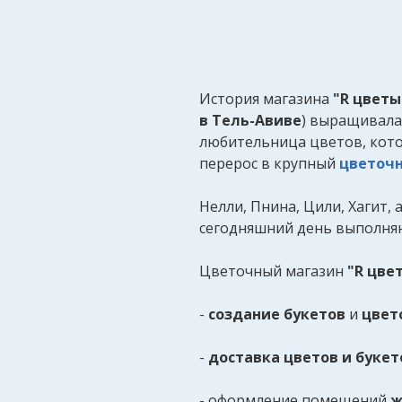
История магазина
"R цветы
в Тель-Авиве
) выращивала 
любительница цветов, кото
перерос в крупный
цветоч
Нелли, Пнина, Цили, Хагит,
сегодняшний день выполня
Цветочный магазин
"R цве
-
создание букетов
и
цвет
-
доставка цветов и букет
- оформление помещений
ж