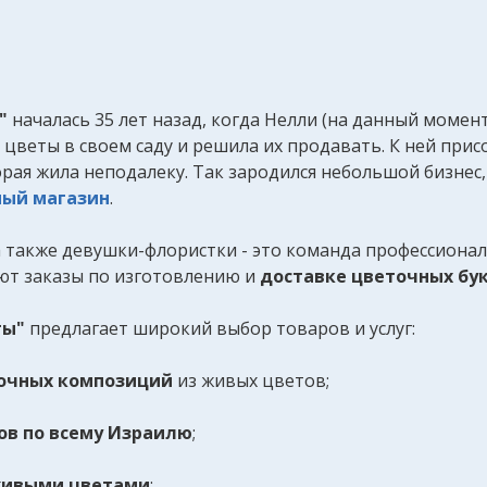
"
началась 35 лет назад, когда Нелли (на данный моме
цветы в своем саду и решила их продавать. К ней прис
рая жила неподалеку. Так зародился небольшой бизнес
ный магазин
.
 а также девушки-флористки - это команда профессиона
ют заказы по изготовлению и
доставке цветочных бу
ты"
предлагает широкий выбор товаров и услуг:
очных композиций
из живых цветов;
ов по всему Израилю
;
ивыми цветами
;