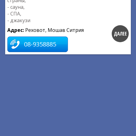
страны,
- сауна,
- СПА,
- джакузи
Адрес:
Реховот, Мошав Ситрия
ДАЛЕЕ
08-9358885