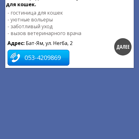
для кошек.
- гостиница для кошек
- уютные вольеры
- заботливый уход
- вызов ветеринарного врача
Адрес:
Бат-Ям, ул. Негба, 2
ДАЛЕЕ
053-4209869